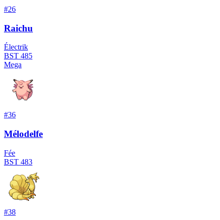
#
26
Raichu
Électrik
BST
485
Mega
#
36
Mélodelfe
Fée
BST
483
#
38