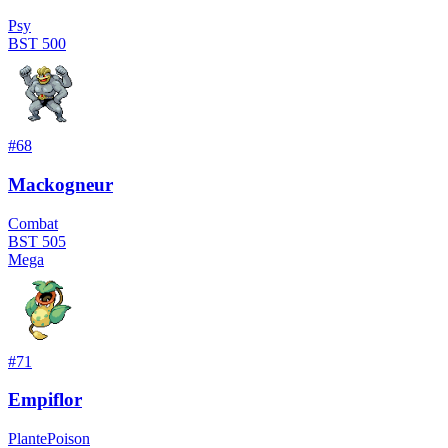
Psy
BST
500
#
68
Mackogneur
Combat
BST
505
Mega
#
71
Empiflor
Plante
Poison