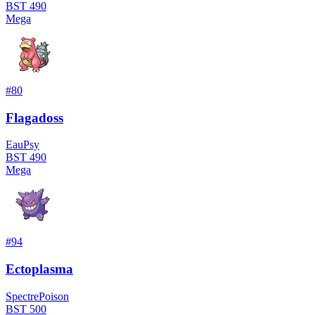
BST
490
Mega
#
80
Flagadoss
Eau
Psy
BST
490
Mega
#
94
Ectoplasma
Spectre
Poison
BST
500