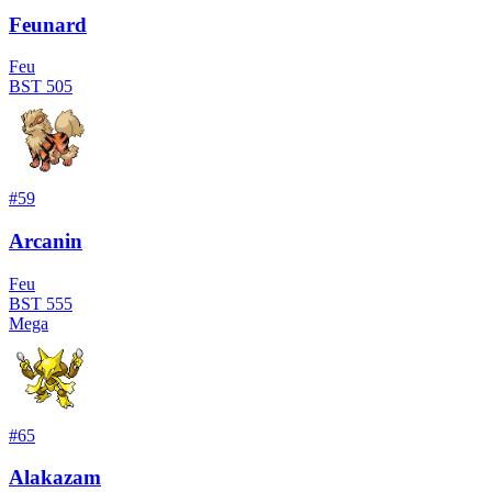
Feunard
Feu
BST
505
#
59
Arcanin
Feu
BST
555
Mega
#
65
Alakazam