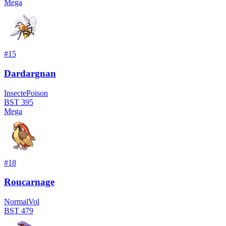
Mega
#
15
Dardargnan
Insecte
Poison
BST
395
Mega
#
18
Roucarnage
Normal
Vol
BST
479