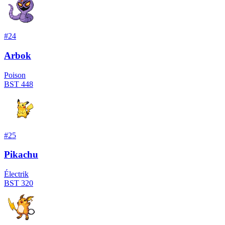
#
24
Arbok
Poison
BST
448
#
25
Pikachu
Électrik
BST
320