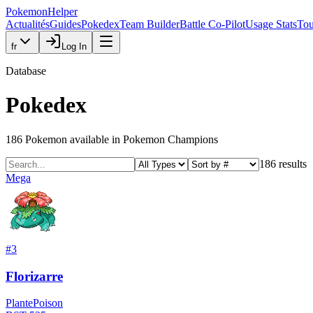
PokemonHelper
Actualités
Guides
Pokedex
Team Builder
Battle Co-Pilot
Usage Stats
Tou
fr
Log In
Database
Pokedex
186
Pokemon available in Pokemon Champions
186
results
Mega
#
3
Florizarre
Plante
Poison