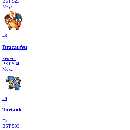
BST
525
Mega
#
6
Dracaufeu
Feu
Vol
BST
534
Mega
#
9
Tortank
Eau
BST
530