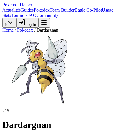
PokemonHelper
Actualités
Guides
Pokedex
Team Builder
Battle Co-Pilot
Usage
Stats
Tournois
FAQ
Community
fr
Log In
Home
/
Pokedex
/
Dardargnan
#
15
Dardargnan