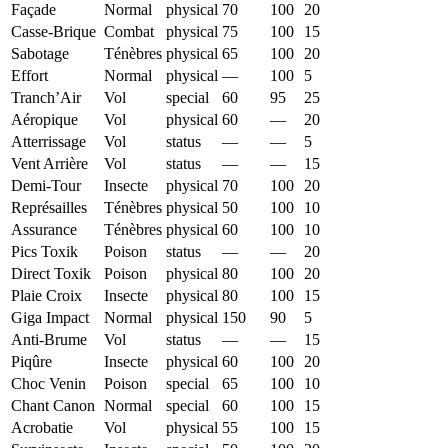
Façade
Normal
physical
70
100
20
Casse-Brique
Combat
physical
75
100
15
Sabotage
Ténèbres
physical
65
100
20
Effort
Normal
physical
—
100
5
Tranch’Air
Vol
special
60
95
25
Aéropique
Vol
physical
60
—
20
Atterrissage
Vol
status
—
—
5
Vent Arrière
Vol
status
—
—
15
Demi-Tour
Insecte
physical
70
100
20
Représailles
Ténèbres
physical
50
100
10
Assurance
Ténèbres
physical
60
100
10
Pics Toxik
Poison
status
—
—
20
Direct Toxik
Poison
physical
80
100
20
Plaie Croix
Insecte
physical
80
100
15
Giga Impact
Normal
physical
150
90
5
Anti-Brume
Vol
status
—
—
15
Piqûre
Insecte
physical
60
100
20
Choc Venin
Poison
special
65
100
10
Chant Canon
Normal
special
60
100
15
Acrobatie
Vol
physical
55
100
15