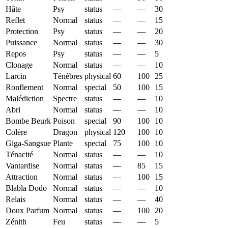
Hâte
Psy
status
—
—
30
Reflet
Normal
status
—
—
15
Protection
Psy
status
—
—
20
Puissance
Normal
status
—
—
30
Repos
Psy
status
—
—
5
Clonage
Normal
status
—
—
10
Larcin
Ténèbres
physical
60
100
25
Ronflement
Normal
special
50
100
15
Malédiction
Spectre
status
—
—
10
Abri
Normal
status
—
—
10
Bombe Beurk
Poison
special
90
100
10
Colère
Dragon
physical
120
100
10
Giga-Sangsue
Plante
special
75
100
10
Ténacité
Normal
status
—
—
10
Vantardise
Normal
status
—
85
15
Attraction
Normal
status
—
100
15
Blabla Dodo
Normal
status
—
—
10
Relais
Normal
status
—
—
40
Doux Parfum
Normal
status
—
100
20
Zénith
Feu
status
—
—
5