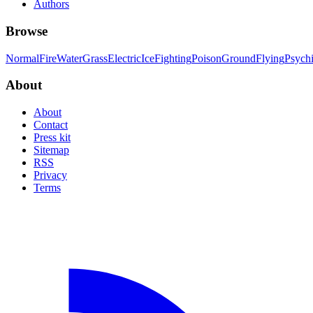
Authors
Browse
Normal
Fire
Water
Grass
Electric
Ice
Fighting
Poison
Ground
Flying
Psych
About
About
Contact
Press kit
Sitemap
RSS
Privacy
Terms