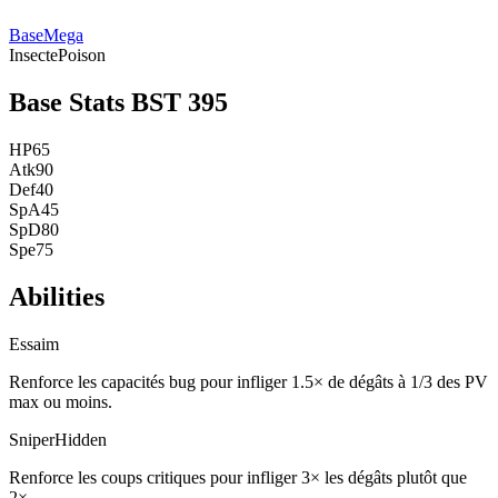
Base
Mega
Insecte
Poison
Base Stats
BST
395
HP
65
Atk
90
Def
40
SpA
45
SpD
80
Spe
75
Abilities
Essaim
Renforce les capacités bug pour infliger 1.5× de dégâts à 1/3 des PV
max ou moins.
Sniper
Hidden
Renforce les coups critiques pour infliger 3× les dégâts plutôt que
2×.