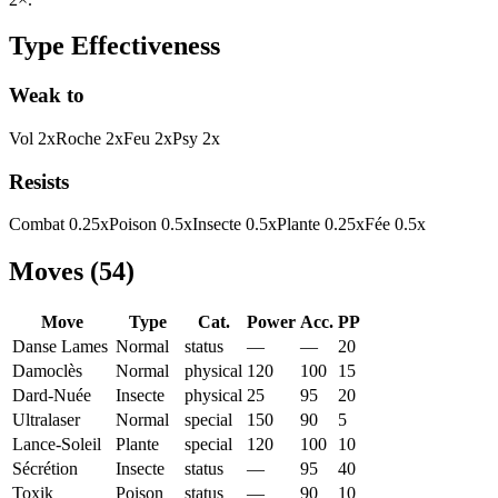
Type Effectiveness
Weak to
Vol
2
x
Roche
2
x
Feu
2
x
Psy
2
x
Resists
Combat
0.25
x
Poison
0.5
x
Insecte
0.5
x
Plante
0.25
x
Fée
0.5
x
Moves
(
54
)
Move
Type
Cat.
Power
Acc.
PP
Danse Lames
Normal
status
—
—
20
Damoclès
Normal
physical
120
100
15
Dard-Nuée
Insecte
physical
25
95
20
Ultralaser
Normal
special
150
90
5
Lance-Soleil
Plante
special
120
100
10
Sécrétion
Insecte
status
—
95
40
Toxik
Poison
status
—
90
10