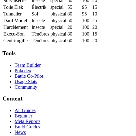
Survinsecte
Insecte
special
50
100
20
Toile Élek
Électrik
special
55
95
15
Tunnelier
Sol
physical
80
95
10
Dard Mortel
Insecte
physical
50
100
25
Harcèlement
Insecte
special
20
100
20
Exécu-Son
Ténèbres
physical
80
100
15
Centrifugifle
Ténèbres
physical
60
100
20
Tools
Team Builder
Pokedex
Battle Co-Pilot
Usage Stats
Community
Content
All Guides
Beginner
Meta Reports
Build Guides
News