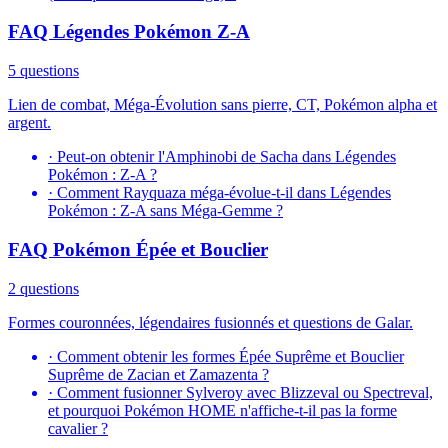
FAQ Légendes Pokémon Z-A
5 questions
Lien de combat, Méga-Évolution sans pierre, CT, Pokémon alpha et
argent.
·
Peut-on obtenir l'Amphinobi de Sacha dans Légendes
Pokémon : Z-A ?
·
Comment Rayquaza méga-évolue-t-il dans Légendes
Pokémon : Z-A sans Méga-Gemme ?
FAQ Pokémon Épée et Bouclier
2 questions
Formes couronnées, légendaires fusionnés et questions de Galar.
·
Comment obtenir les formes Épée Suprême et Bouclier
Suprême de Zacian et Zamazenta ?
·
Comment fusionner Sylveroy avec Blizzeval ou Spectreval,
et pourquoi Pokémon HOME n'affiche-t-il pas la forme
cavalier ?