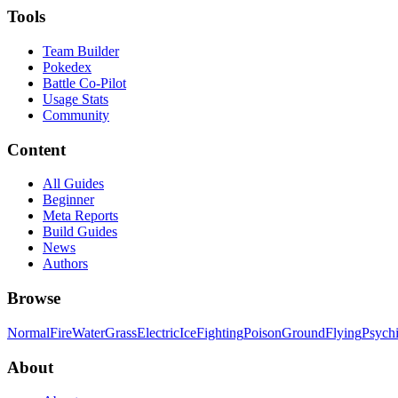
Tools
Team Builder
Pokedex
Battle Co-Pilot
Usage Stats
Community
Content
All Guides
Beginner
Meta Reports
Build Guides
News
Authors
Browse
Normal
Fire
Water
Grass
Electric
Ice
Fighting
Poison
Ground
Flying
Psych
About