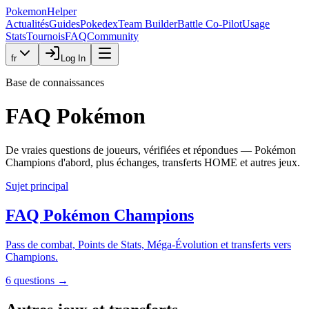
PokemonHelper
Actualités
Guides
Pokedex
Team Builder
Battle Co-Pilot
Usage
Stats
Tournois
FAQ
Community
fr
Log In
Base de connaissances
FAQ Pokémon
De vraies questions de joueurs, vérifiées et répondues — Pokémon
Champions d'abord, plus échanges, transferts HOME et autres jeux.
Sujet principal
FAQ Pokémon Champions
Pass de combat, Points de Stats, Méga-Évolution et transferts vers
Champions.
6 questions
→