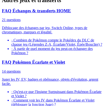
Autres jeux et transferts
FAQ Échanges & transferts HOME
21 questions
Déblocage des échanges par jeu, Switch Online, types de
chromatiques, marques et légalité.
·
Combien de Pokémon compte le Pokédex du DLC de
chaque jeu (Légendes Z-A, Écarlate/Violet, Épée/Bouclier) ?
·
À partir de quel moment du jeu peut-on échanger des
Pokémon ?
FAQ Pokémon Écarlate et Violet
14 questions
Juger les IV, EV, badges et obéissance, objets d'évolution, argent
facile.
·
Qu'est-ce que l'Insigne Surpuissant dans Pokémon Écarlate
et Violet ?
·
Comment voir les IV dans Pokémon Écarlate et Violet
(débloquer la fonction Juge) ?