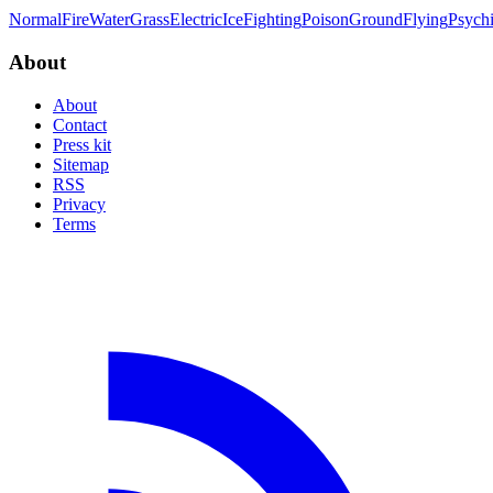
Normal
Fire
Water
Grass
Electric
Ice
Fighting
Poison
Ground
Flying
Psych
About
About
Contact
Press kit
Sitemap
RSS
Privacy
Terms