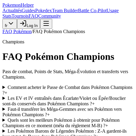
PokemonHelper
Actualités
Guides
Pokedex
Team Builder
Battle Co-Pilot
Usage
Stats
Tournois
FAQ
Community
fr
Log In
FAQ Pokémon
/
FAQ Pokémon Champions
Champions
FAQ Pokémon Champions
Pass de combat, Points de Stats, Méga-Évolution et transferts vers
Champions.
Comment acheter le Passe de Combat dans Pokémon Champions
?
+
Les EV et IV entraînés dans Écarlate/Violet ou Épée/Bouclier
sont-ils conservés dans Pokémon Champions ?
+
Faut-il transférer les Méga-Gemmes avec ses Pokémon vers
Pokémon Champions ?
+
Quels sont les meilleurs Pokémon à obtenir pour Pokémon
Champions en ce moment (méta du règlement M-B) ?
+
Les Pokémon Barons de Légendes Pokémon : Z-A gardent-ils