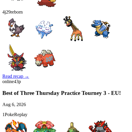
4
j29reborn
Read recap →
online
43
p
Best of Three Thursday Practice Tourney 3 - EU!
Aug 6, 2026
1
PokeReplay