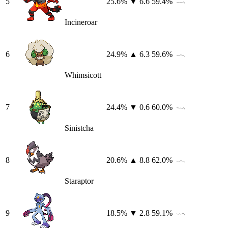
5
25.6
%
▼ 6.6
59.4
%
Incineroar
6
24.9
%
▲ 6.3
59.6
%
Whimsicott
7
24.4
%
▼ 0.6
60.0
%
Sinistcha
8
20.6
%
▲ 8.8
62.0
%
Staraptor
9
18.5
%
▼ 2.8
59.1
%