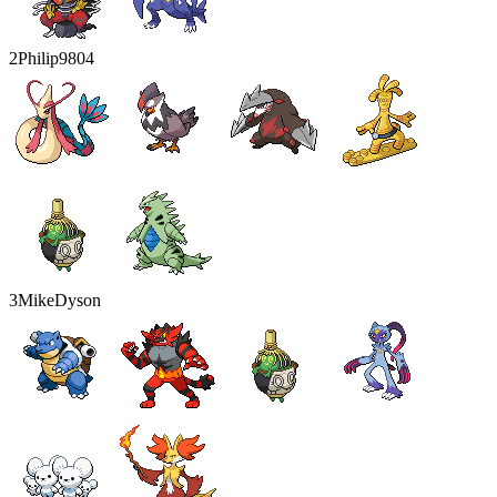
2
Philip9804
3
MikeDyson