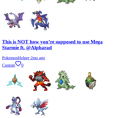
This is NOT how you’re supposed to use Mega
Starmie ft. @Alpharad
PokemonHelper
·
2mo ago
Custom
0