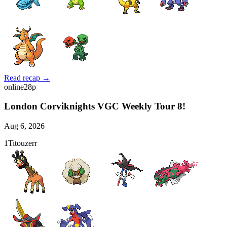
Read recap →
online
28
p
London Corviknights VGC Weekly Tour 8!
Aug 6, 2026
1
Titouzerr