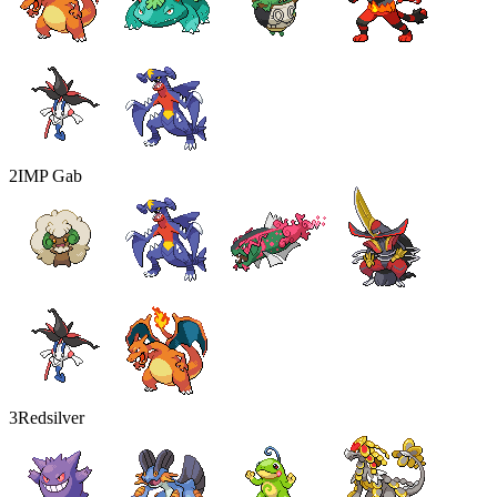
2
IMP Gab
3
Redsilver