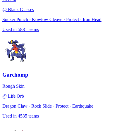
@
Black Glasses
Sucker Punch · Kowtow Cleave · Protect · Iron Head
Used in
5881
teams
Garchomp
Rough Skin
@
Life Orb
Dragon Claw · Rock Slide · Protect · Earthquake
Used in
4535
teams