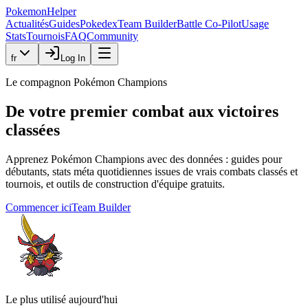
PokemonHelper
Actualités
Guides
Pokedex
Team Builder
Battle Co-Pilot
Usage
Stats
Tournois
FAQ
Community
fr
Log In
Le compagnon Pokémon Champions
De votre premier combat aux
victoires
classées
Apprenez Pokémon Champions avec des données : guides pour
débutants, stats méta quotidiennes issues de vrais combats classés et
tournois, et outils de construction d'équipe gratuits.
Commencer ici
Team Builder
Le plus utilisé aujourd'hui