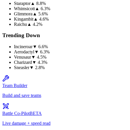
Staraptor
▲
8.8
%
Whimsicott
▲
6.3
%
Glimmora
▲
5.6
%
Kingambit
▲
4.6
%
Raichu
▲
4.2
%
Trending Down
Incineroar
▼
6.6
%
Aerodactyl
▼
6.3
%
Venusaur
▼
4.5
%
Charizard
▼
4.3
%
Sneasler
▼
2.8
%
Team Builder
Build and save teams
Battle Co-Pilot
BETA
Live damage + speed read