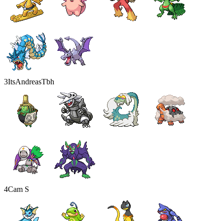
3
ItsAndreasTbh
4
Cam S