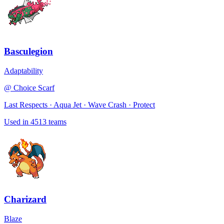
Basculegion
Adaptability
@
Choice Scarf
Last Respects · Aqua Jet · Wave Crash · Protect
Used in
4513
teams
Charizard
Blaze