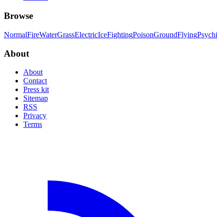
Browse
Normal
Fire
Water
Grass
Electric
Ice
Fighting
Poison
Ground
Flying
Psych
About
About
Contact
Press kit
Sitemap
RSS
Privacy
Terms