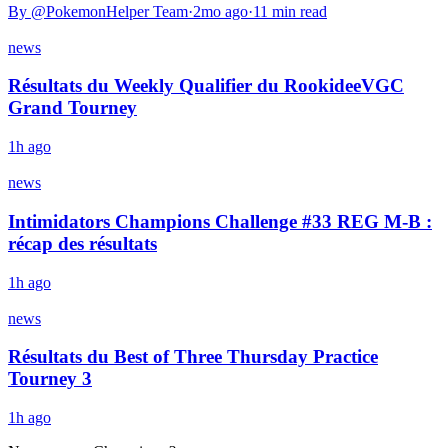
By @
PokemonHelper Team
·
2mo ago
·
11
min read
news
Résultats du Weekly Qualifier du RookideeVGC
Grand Tourney
1h ago
news
Intimidators Champions Challenge #33 REG M-B :
récap des résultats
1h ago
news
Résultats du Best of Three Thursday Practice
Tourney 3
1h ago