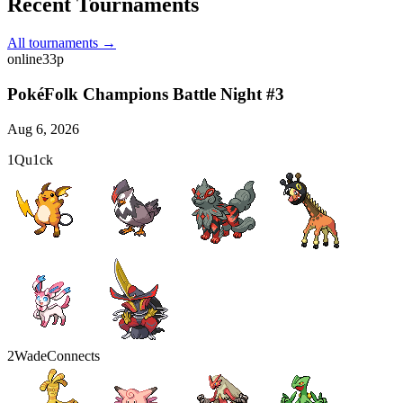
Recent Tournaments
All tournaments →
online
33
p
PokéFolk Champions Battle Night #3
Aug 6, 2026
1
Qu1ck
2
WadeConnects