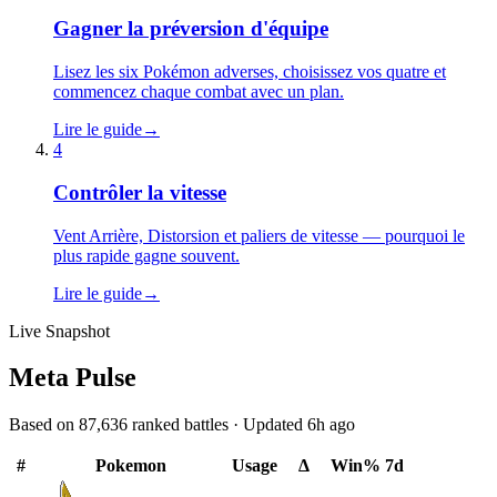
Gagner la préversion d'équipe
Lisez les six Pokémon adverses, choisissez vos quatre et
commencez chaque combat avec un plan.
Lire le guide
→
4
Contrôler la vitesse
Vent Arrière, Distorsion et paliers de vitesse — pourquoi le
plus rapide gagne souvent.
Lire le guide
→
Live Snapshot
Meta Pulse
Based on
87,636
ranked battles · Updated
6h ago
#
Pokemon
Usage
Δ
Win%
7d