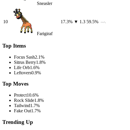
Sneasler
10
17.3
%
▼ 1.3
59.5
%
Farigiraf
Top Items
Focus Sash
2.1
%
Sitrus Berry
1.8
%
Life Orb
1.6
%
Leftovers
0.9
%
Top Moves
Protect
10.6
%
Rock Slide
1.8
%
Tailwind
1.7
%
Fake Out
1.7
%
Trending Up