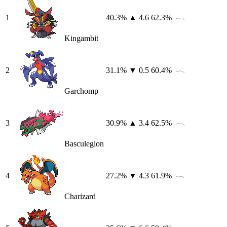
1
40.3
%
▲ 4.6
62.3
%
Kingambit
2
31.1
%
▼ 0.5
60.4
%
Garchomp
3
30.9
%
▲ 3.4
62.5
%
Basculegion
4
27.2
%
▼ 4.3
61.9
%
Charizard