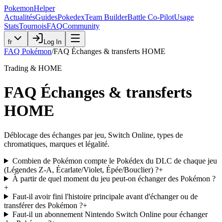
PokemonHelper
Actualités
Guides
Pokedex
Team Builder
Battle Co-Pilot
Usage
Stats
Tournois
FAQ
Community
fr
Log In
FAQ Pokémon
/
FAQ Échanges & transferts HOME
Trading & HOME
FAQ Échanges & transferts
HOME
Déblocage des échanges par jeu, Switch Online, types de
chromatiques, marques et légalité.
Combien de Pokémon compte le Pokédex du DLC de chaque jeu
(Légendes Z-A, Écarlate/Violet, Épée/Bouclier) ?
+
À partir de quel moment du jeu peut-on échanger des Pokémon ?
+
Faut-il avoir fini l'histoire principale avant d'échanger ou de
transférer des Pokémon ?
+
Faut-il un abonnement Nintendo Switch Online pour échanger