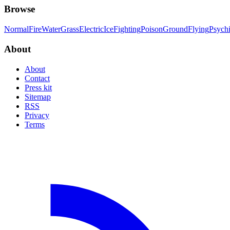
Browse
Normal
Fire
Water
Grass
Electric
Ice
Fighting
Poison
Ground
Flying
Psych
About
About
Contact
Press kit
Sitemap
RSS
Privacy
Terms