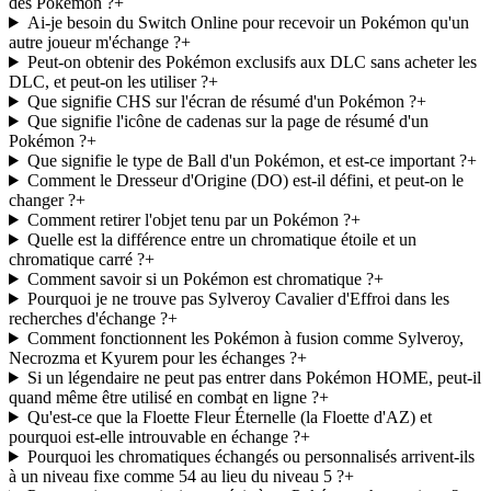
des Pokémon ?
+
Ai-je besoin du Switch Online pour recevoir un Pokémon qu'un
autre joueur m'échange ?
+
Peut-on obtenir des Pokémon exclusifs aux DLC sans acheter les
DLC, et peut-on les utiliser ?
+
Que signifie CHS sur l'écran de résumé d'un Pokémon ?
+
Que signifie l'icône de cadenas sur la page de résumé d'un
Pokémon ?
+
Que signifie le type de Ball d'un Pokémon, et est-ce important ?
+
Comment le Dresseur d'Origine (DO) est-il défini, et peut-on le
changer ?
+
Comment retirer l'objet tenu par un Pokémon ?
+
Quelle est la différence entre un chromatique étoile et un
chromatique carré ?
+
Comment savoir si un Pokémon est chromatique ?
+
Pourquoi je ne trouve pas Sylveroy Cavalier d'Effroi dans les
recherches d'échange ?
+
Comment fonctionnent les Pokémon à fusion comme Sylveroy,
Necrozma et Kyurem pour les échanges ?
+
Si un légendaire ne peut pas entrer dans Pokémon HOME, peut-il
quand même être utilisé en combat en ligne ?
+
Qu'est-ce que la Floette Fleur Éternelle (la Floette d'AZ) et
pourquoi est-elle introuvable en échange ?
+
Pourquoi les chromatiques échangés ou personnalisés arrivent-ils
à un niveau fixe comme 54 au lieu du niveau 5 ?
+