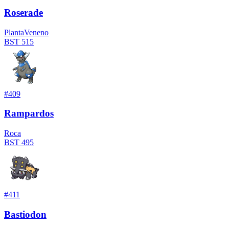
Roserade
Planta
Veneno
BST
515
#
409
Rampardos
Roca
BST
495
#
411
Bastiodon