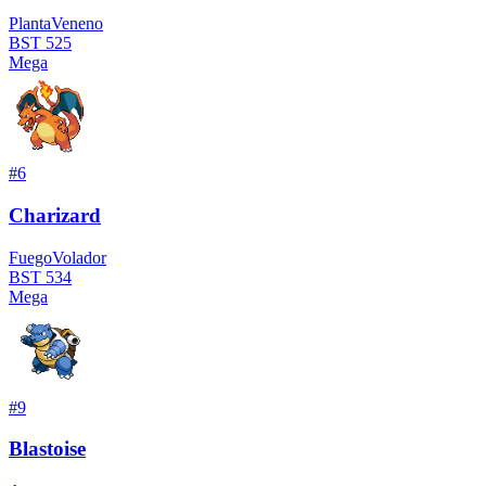
Planta
Veneno
BST
525
Mega
#
6
Charizard
Fuego
Volador
BST
534
Mega
#
9
Blastoise