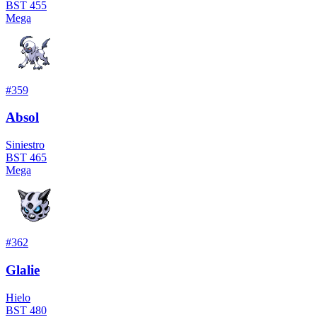
BST
455
Mega
#
359
Absol
Siniestro
BST
465
Mega
#
362
Glalie
Hielo
BST
480