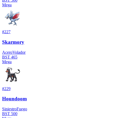
BST
500
Mega
#
227
Skarmory
Acero
Volador
BST
465
Mega
#
229
Houndoom
Siniestro
Fuego
BST
500