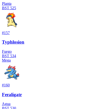
Planta
BST
525
#
157
Typhlosion
Fuego
BST
534
Mega
#
160
Feraligatr
Agua
BST
530