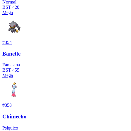
Normal
BST
420
Mega
#
354
Banette
Fantasma
BST
455
Mega
#
358
Chimecho
Psíquico