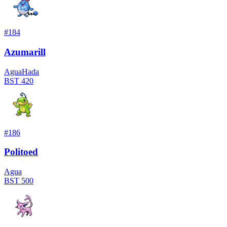
#
184
Azumarill
Agua
Hada
BST
420
#
186
Politoed
Agua
BST
500