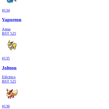
#
134
Vaporeon
Agua
BST
525
#
135
Jolteon
Eléctrico
BST
525
#
136