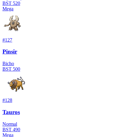
BST
520
Mega
#
127
Pinsir
Bicho
BST
500
#
128
Tauros
Normal
BST
490
Mega