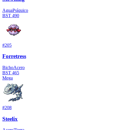
Agua
Psíquico
BST
490
#
205
Forretress
Bicho
Acero
BST
465
Mega
#
208
Steelix
Acero
Tierra