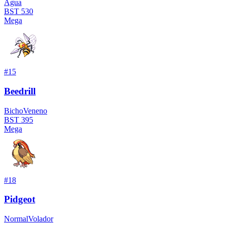
Agua
BST
530
Mega
#
15
Beedrill
Bicho
Veneno
BST
395
Mega
#
18
Pidgeot
Normal
Volador