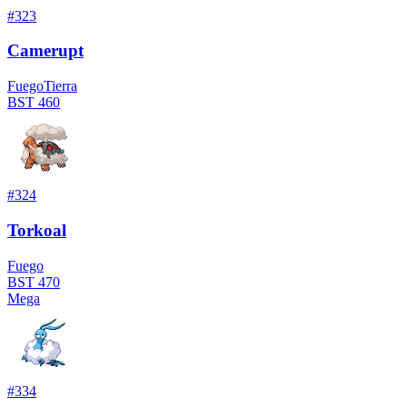
#
323
Camerupt
Fuego
Tierra
BST
460
#
324
Torkoal
Fuego
BST
470
Mega
#
334