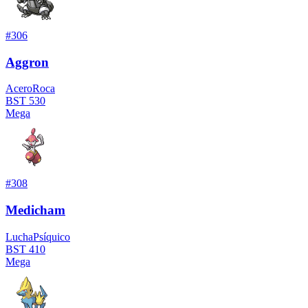
#
306
Aggron
Acero
Roca
BST
530
Mega
#
308
Medicham
Lucha
Psíquico
BST
410
Mega