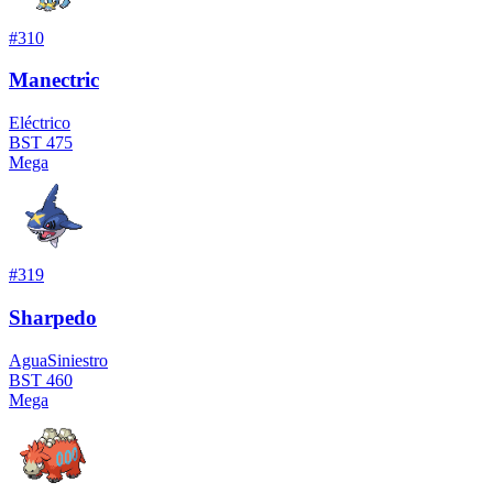
#
310
Manectric
Eléctrico
BST
475
Mega
#
319
Sharpedo
Agua
Siniestro
BST
460
Mega