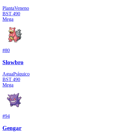
Planta
Veneno
BST
490
Mega
#
80
Slowbro
Agua
Psíquico
BST
490
Mega
#
94
Gengar