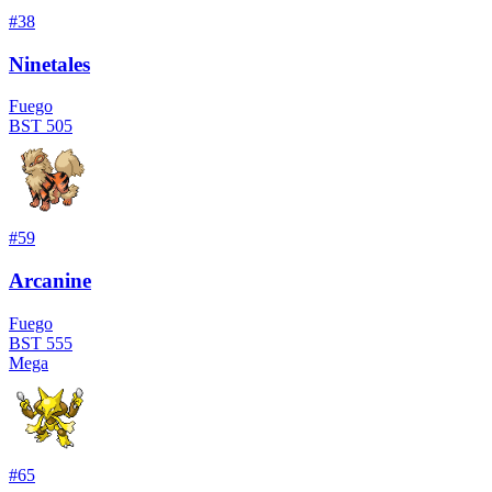
#
38
Ninetales
Fuego
BST
505
#
59
Arcanine
Fuego
BST
555
Mega
#
65