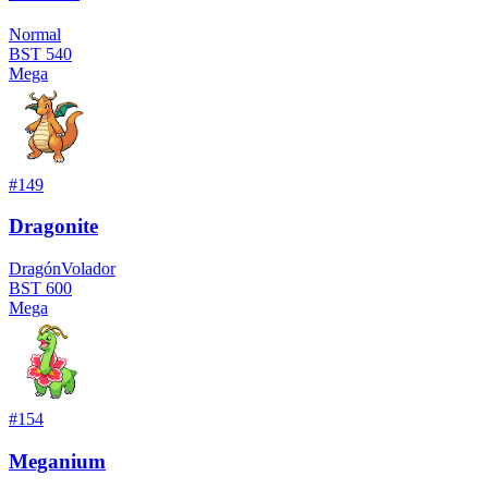
Normal
BST
540
Mega
#
149
Dragonite
Dragón
Volador
BST
600
Mega
#
154
Meganium