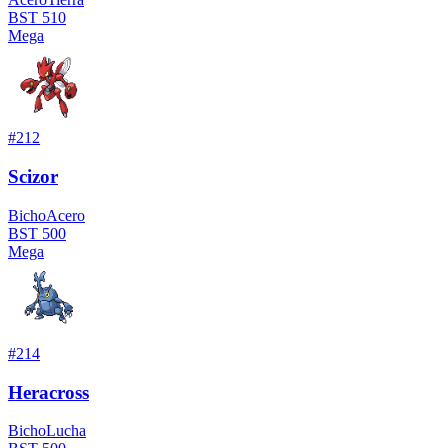
BST
510
Mega
#
212
Scizor
Bicho
Acero
BST
500
Mega
#
214
Heracross
Bicho
Lucha