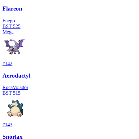
Flareon
Fuego
BST
525
Mega
#
142
Aerodactyl
Roca
Volador
BST
515
#
143
Snorlax