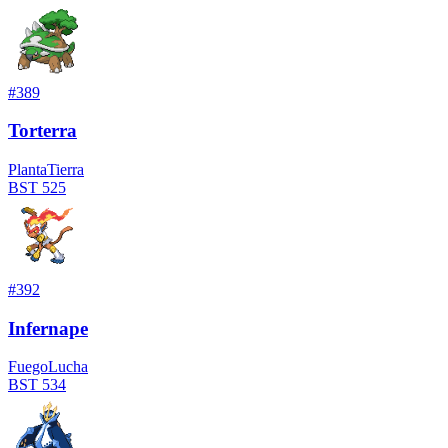
#
389
Torterra
Planta
Tierra
BST
525
#
392
Infernape
Fuego
Lucha
BST
534