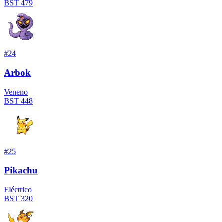
BST
479
#
24
Arbok
Veneno
BST
448
#
25
Pikachu
Eléctrico
BST
320