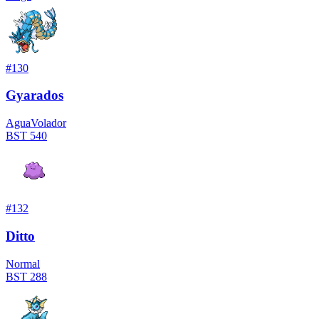
#
130
Gyarados
Agua
Volador
BST
540
#
132
Ditto
Normal
BST
288