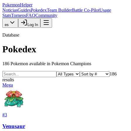
PokemonHelper
Noticias
Guides
Pokedex
Team Builder
Battle Co-Pilot
Usage
Stats
Torneos
FAQ
Community
es
Log In
Database
Pokedex
186
Pokemon available in Pokemon Champions
186
results
Mega
#
3
Venusaur