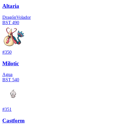
Altaria
Dragón
Volador
BST
490
#
350
Milotic
Agua
BST
540
#
351
Castform