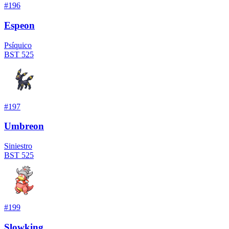
#
196
Espeon
Psíquico
BST
525
#
197
Umbreon
Siniestro
BST
525
#
199
Slowking