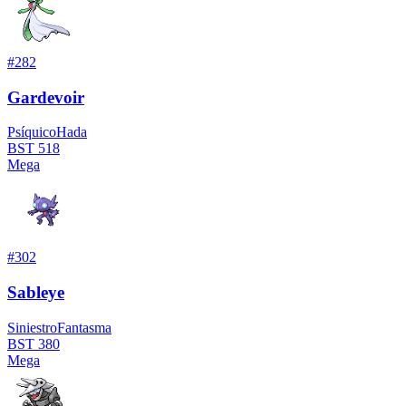
#
282
Gardevoir
Psíquico
Hada
BST
518
Mega
#
302
Sableye
Siniestro
Fantasma
BST
380
Mega