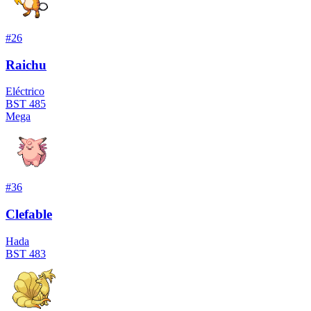
#
26
Raichu
Eléctrico
BST
485
Mega
#
36
Clefable
Hada
BST
483