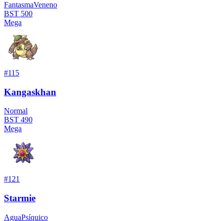
Fantasma
Veneno
BST
500
Mega
#
115
Kangaskhan
Normal
BST
490
Mega
#
121
Starmie
Agua
Psíquico