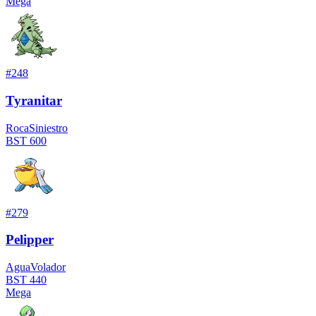
Mega
#
248
Tyranitar
Roca
Siniestro
BST
600
#
279
Pelipper
Agua
Volador
BST
440
Mega