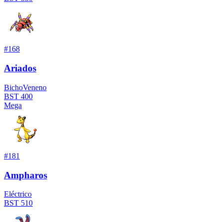
#
168
Ariados
Bicho
Veneno
BST
400
Mega
#
181
Ampharos
Eléctrico
BST
510