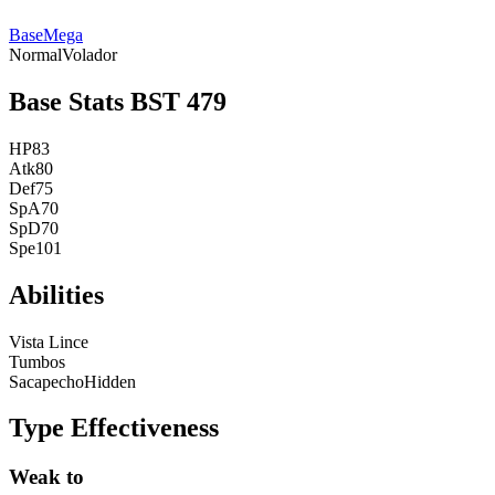
Base
Mega
Normal
Volador
Base Stats
BST
479
HP
83
Atk
80
Def
75
SpA
70
SpD
70
Spe
101
Abilities
Vista Lince
Tumbos
Sacapecho
Hidden
Type Effectiveness
Weak to