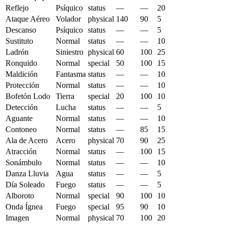
Reflejo
Psíquico
status
—
—
20
Ataque Aéreo
Volador
physical
140
90
5
Descanso
Psíquico
status
—
—
5
Sustituto
Normal
status
—
—
10
Ladrón
Siniestro
physical
60
100
25
Ronquido
Normal
special
50
100
15
Maldición
Fantasma
status
—
—
10
Protección
Normal
status
—
—
10
Bofetón Lodo
Tierra
special
20
100
10
Detección
Lucha
status
—
—
5
Aguante
Normal
status
—
—
10
Contoneo
Normal
status
—
85
15
Ala de Acero
Acero
physical
70
90
25
Atracción
Normal
status
—
100
15
Sonámbulo
Normal
status
—
—
10
Danza Lluvia
Agua
status
—
—
5
Día Soleado
Fuego
status
—
—
5
Alboroto
Normal
special
90
100
10
Onda Ígnea
Fuego
special
95
90
10
Imagen
Normal
physical
70
100
20