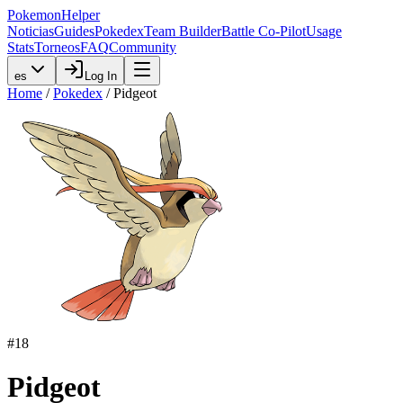
PokemonHelper
Noticias
Guides
Pokedex
Team Builder
Battle Co-Pilot
Usage
Stats
Torneos
FAQ
Community
es
Log In
Home
/
Pokedex
/
Pidgeot
#
18
Pidgeot