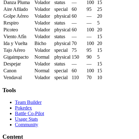
Danza Pluma
Volador
status
—
100
15
Aire Afilado
Volador
special
60
95
25
Golpe Aéreo
Volador
physical
60
—
20
Respiro
Volador
status
—
—
5
Picoteo
Volador
physical
60
100
20
Viento Afín
Volador
status
—
—
15
Ida y Vuelta
Bicho
physical
70
100
20
Tajo Aéreo
Volador
special
75
95
15
Gigaimpacto
Normal
physical
150
90
5
Despejar
Volador
status
—
—
15
Canon
Normal
special
60
100
15
Vendaval
Volador
special
110
70
10
Tools
Team Builder
Pokedex
Battle Co-Pilot
Usage Stats
Community
Content