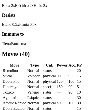
Roca
2
x
Eléctrico
2
x
Hielo
2
x
Resists
Bicho
0.5
x
Planta
0.5
x
Immune to
Tierra
Fantasma
Moves
(
40
)
Move
Type
Cat.
Power
Acc.
PP
Remolino
Normal
status
—
—
20
Vuelo
Volador
physical
90
95
15
Doble Filo
Normal
physical
120
100
15
Hiperrayo
Normal
special
150
90
5
Tóxico
Veneno
status
—
90
10
Agilidad
Psíquico
status
—
—
30
Ataque Rápido
Normal
physical
40
100
30
Doble Equipo
Normal
status
—
—
15