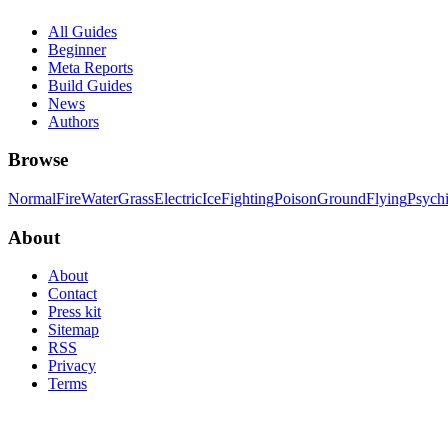
All Guides
Beginner
Meta Reports
Build Guides
News
Authors
Browse
Normal
Fire
Water
Grass
Electric
Ice
Fighting
Poison
Ground
Flying
Psych
About
About
Contact
Press kit
Sitemap
RSS
Privacy
Terms