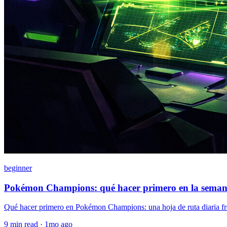
beginner
Pokémon Champions: qué hacer primero en la sema
Qué hacer primero en Pokémon Champions: una hoja de ruta diaria free-t
9
min read ·
1mo ago