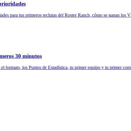
rioridades
des para tus primeros reclutas del Roster Ranch, cómo se ganan los V
meros 30 minutos
ormato, los Puntos de Estadística, tu primer equipo y tu primer comba