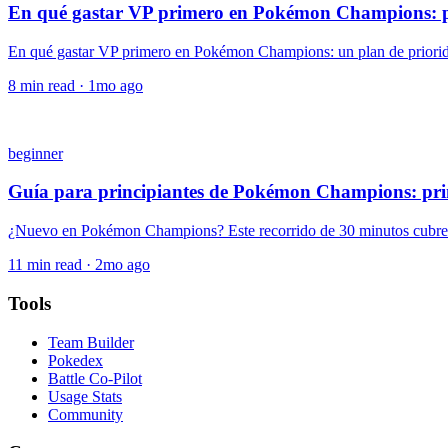
En qué gastar VP primero en Pokémon Champions: p
En qué gastar VP primero en Pokémon Champions: un plan de priorida
8
min read ·
1mo ago
beginner
Guía para principiantes de Pokémon Champions: pri
¿Nuevo en Pokémon Champions? Este recorrido de 30 minutos cubre el f
11
min read ·
2mo ago
Tools
Team Builder
Pokedex
Battle Co-Pilot
Usage Stats
Community