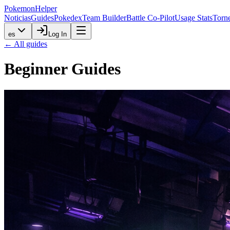
PokemonHelper
Noticias
Guides
Pokedex
Team Builder
Battle Co-Pilot
Usage Stats
Torn
es
Log In
← All guides
Beginner
Guides