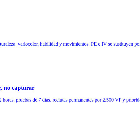
uraleza, variocolor, habilidad y movimientos. PE e IV se sustituyen por
, no capturar
horas, pruebas de 7 días, reclutas permanentes por 2,500 VP y priorid