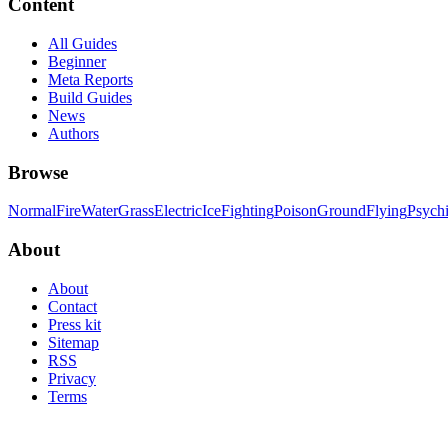
Content
All Guides
Beginner
Meta Reports
Build Guides
News
Authors
Browse
Normal
Fire
Water
Grass
Electric
Ice
Fighting
Poison
Ground
Flying
Psych
About
About
Contact
Press kit
Sitemap
RSS
Privacy
Terms