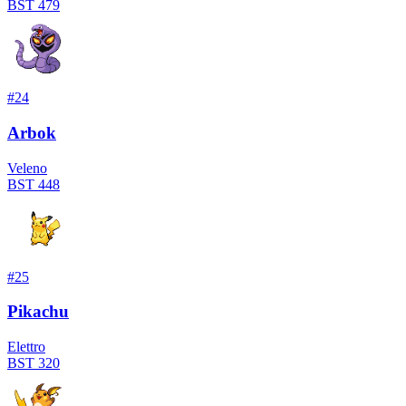
BST
479
#
24
Arbok
Veleno
BST
448
#
25
Pikachu
Elettro
BST
320