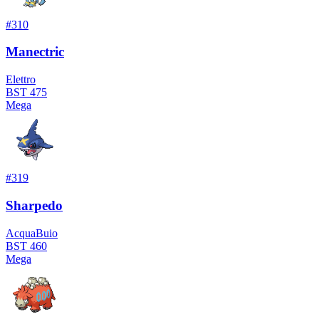
#
310
Manectric
Elettro
BST
475
Mega
#
319
Sharpedo
Acqua
Buio
BST
460
Mega