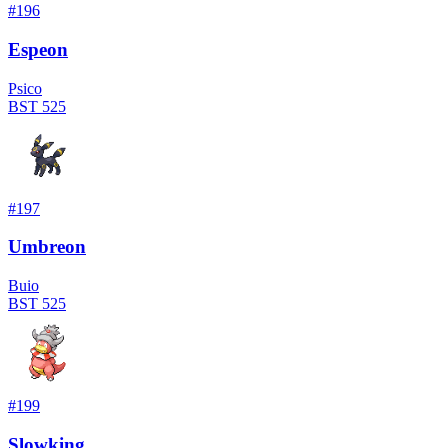
#
196
Espeon
Psico
BST
525
#
197
Umbreon
Buio
BST
525
#
199
Slowking