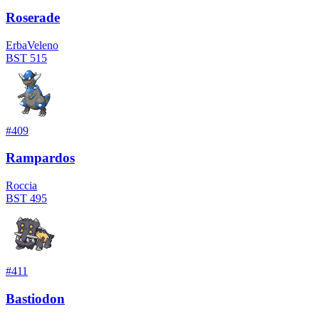
Roserade
Erba
Veleno
BST
515
#
409
Rampardos
Roccia
BST
495
#
411
Bastiodon