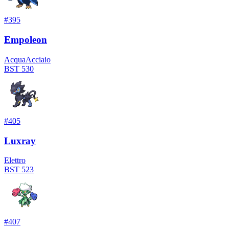
#
395
Empoleon
Acqua
Acciaio
BST
530
#
405
Luxray
Elettro
BST
523
#
407