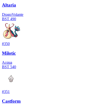
Altaria
Drago
Volante
BST
490
#
350
Milotic
Acqua
BST
540
#
351
Castform