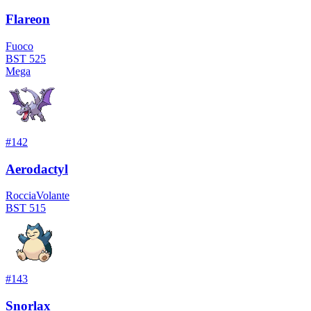
Flareon
Fuoco
BST
525
Mega
#
142
Aerodactyl
Roccia
Volante
BST
515
#
143
Snorlax