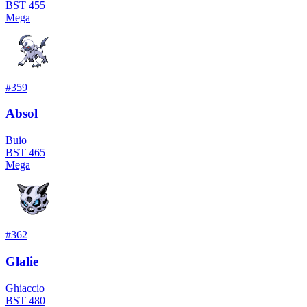
BST
455
Mega
#
359
Absol
Buio
BST
465
Mega
#
362
Glalie
Ghiaccio
BST
480