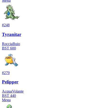
Mega
#
248
Tyranitar
Roccia
Buio
BST
600
#
279
Pelipper
Acqua
Volante
BST
440
Mega