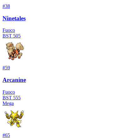
#
38
Ninetales
Fuoco
BST
505
#
59
Arcanine
Fuoco
BST
555
Mega
#
65