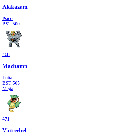
Alakazam
Psico
BST
500
#
68
Machamp
Lotta
BST
505
Mega
#
71
Victreebel