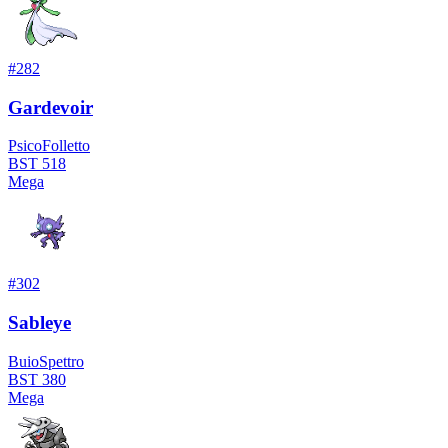
#
282
Gardevoir
Psico
Folletto
BST
518
Mega
#
302
Sableye
Buio
Spettro
BST
380
Mega