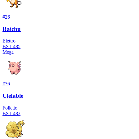
#
26
Raichu
Elettro
BST
485
Mega
#
36
Clefable
Folletto
BST
483