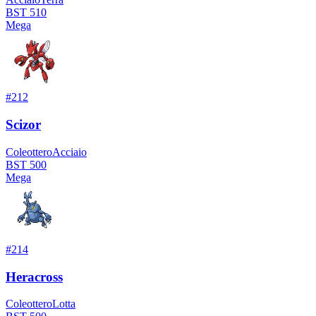
BST
510
Mega
#
212
Scizor
Coleottero
Acciaio
BST
500
Mega
#
214
Heracross
Coleottero
Lotta