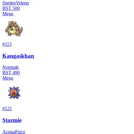
Spettro
Veleno
BST
500
Mega
#
115
Kangaskhan
Normale
BST
490
Mega
#
121
Starmie
Acqua
Psico