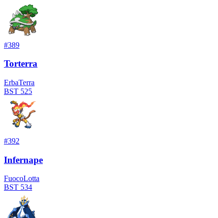
#
389
Torterra
Erba
Terra
BST
525
#
392
Infernape
Fuoco
Lotta
BST
534