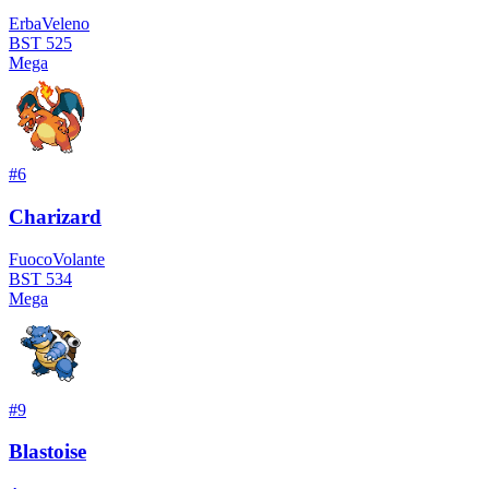
Erba
Veleno
BST
525
Mega
#
6
Charizard
Fuoco
Volante
BST
534
Mega
#
9
Blastoise