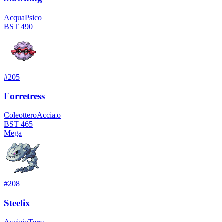
Acqua
Psico
BST
490
#
205
Forretress
Coleottero
Acciaio
BST
465
Mega
#
208
Steelix
Acciaio
Terra