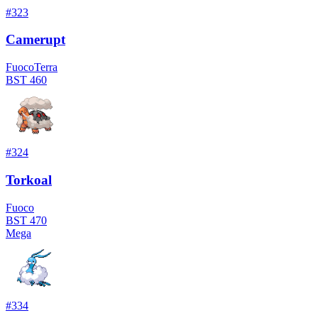
#
323
Camerupt
Fuoco
Terra
BST
460
#
324
Torkoal
Fuoco
BST
470
Mega
#
334