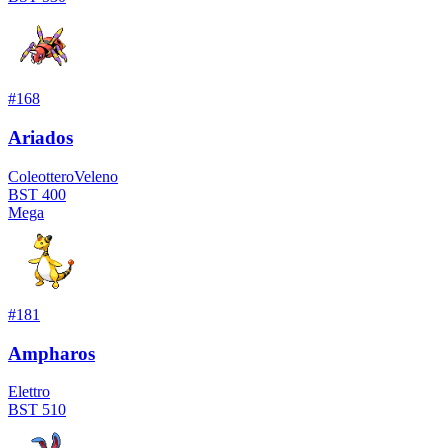
#
168
Ariados
Coleottero
Veleno
BST
400
Mega
#
181
Ampharos
Elettro
BST
510