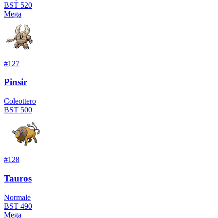
BST
520
Mega
#
127
Pinsir
Coleottero
BST
500
#
128
Tauros
Normale
BST
490
Mega