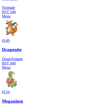
Normale
BST
540
Mega
#
149
Dragonite
Drago
Volante
BST
600
Mega
#
154
Meganium