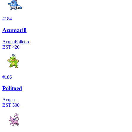
#
184
Azumarill
Acqua
Folletto
BST
420
#
186
Politoed
Acqua
BST
500