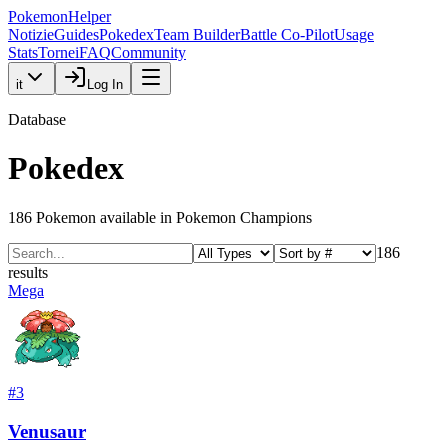
PokemonHelper
Notizie
Guides
Pokedex
Team Builder
Battle Co-Pilot
Usage
Stats
Tornei
FAQ
Community
it
Log In
Database
Pokedex
186
Pokemon available in Pokemon Champions
186
results
Mega
#
3
Venusaur