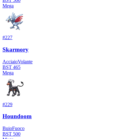
BST
500
Mega
#
227
Skarmory
Acciaio
Volante
BST
465
Mega
#
229
Houndoom
Buio
Fuoco
BST
500