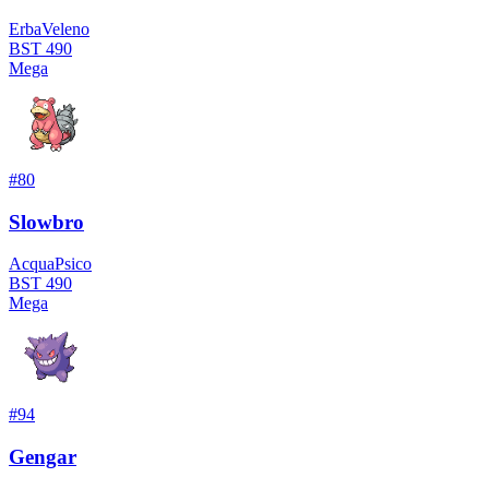
Erba
Veleno
BST
490
Mega
#
80
Slowbro
Acqua
Psico
BST
490
Mega
#
94
Gengar