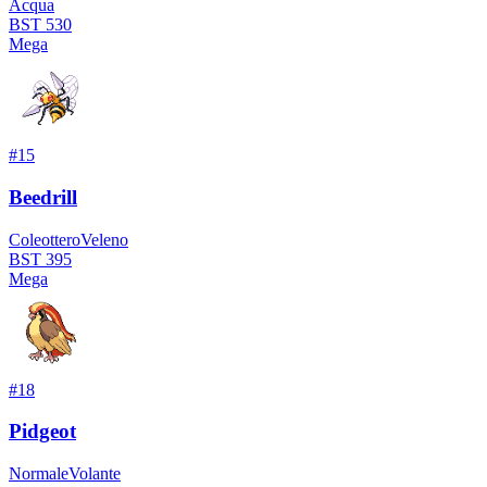
Acqua
BST
530
Mega
#
15
Beedrill
Coleottero
Veleno
BST
395
Mega
#
18
Pidgeot
Normale
Volante