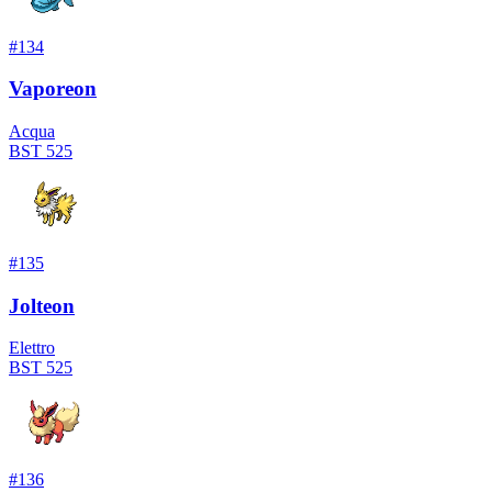
#
134
Vaporeon
Acqua
BST
525
#
135
Jolteon
Elettro
BST
525
#
136