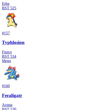
Erba
BST
525
#
157
Typhlosion
Fuoco
BST
534
Mega
#
160
Feraligatr
Acqua
BST
530