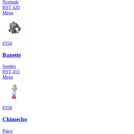
Normale
BST
420
Mega
#
354
Banette
Spettro
BST
455
Mega
#
358
Chimecho
Psico