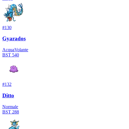
#
130
Gyarados
Acqua
Volante
BST
540
#
132
Ditto
Normale
BST
288