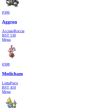
#
306
Aggron
Acciaio
Roccia
BST
530
Mega
#
308
Medicham
Lotta
Psico
BST
410
Mega