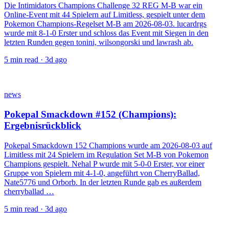
Die Intimidators Champions Challenge 32 REG M-B war ein
Online-Event mit 44 Spielern auf Limitless, gespielt unter dem
Pokemon Champions-Regelset M-B am 2026-08-03. lucardrgs
wurde mit 8-1-0 Erster und schloss das Event mit Siegen in den
letzten Runden gegen tonini, wilsongorski und lawrash ab.
5
min read ·
3d ago
news
Pokepal Smackdown #152 (Champions):
Ergebnisrückblick
Pokepal Smackdown 152 Champions wurde am 2026-08-03 auf
Limitless mit 24 Spielern im Regulation Set M-B von Pokemon
Champions gespielt. Nehal P wurde mit 5-0-0 Erster, vor einer
Gruppe von Spielern mit 4-1-0, angeführt von CherryBallad,
Nate5776 und Orborb. In der letzten Runde gab es außerdem
cherryballad …
5
min read ·
3d ago