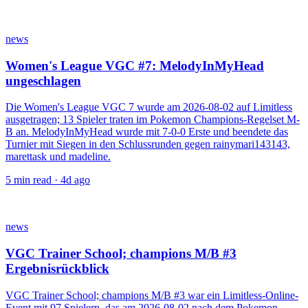
news
Women's League VGC #7: MelodyInMyHead
ungeschlagen
Die Women's League VGC 7 wurde am 2026-08-02 auf Limitless
ausgetragen; 13 Spieler traten im Pokemon Champions-Regelset M-
B an. MelodyInMyHead wurde mit 7-0-0 Erste und beendete das
Turnier mit Siegen in den Schlussrunden gegen rainymari143143,
marettask und madeline.
5
min read ·
4d ago
news
VGC Trainer School; champions M/B #3
Ergebnisrückblick
VGC Trainer School; champions M/B #3 war ein Limitless-Online-
Event mit 97 Spielern, das am 2026-08-02 nach dem Pokemon-