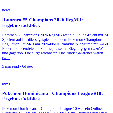
news
Ratorneo #5 Champions 2026 RegMB:
Ergebnisrückblick
Ratorneo 5 Champions 2026 RegMB war ein Online-Event mit 24
Spielern auf Limitless, gespielt nach dem Pokemon Champions
Regulation Set M-B am 2026-08-01. frankina AR wurde mit 7-1-0
Erster und beendete die Schlussphase mit Siegen gegen rwzuWu
und gagartoo. Die aufgezeichneten Finalrunden-Matches waren
rw…
5
min read ·
6d ago
news
Pokemon Dominicana - Champions League #10:
Ergebnisrückblick
Pokemon Dominicana - Champions League 10 war ein Online-