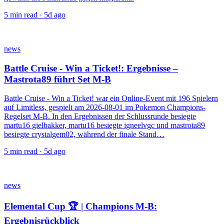
5
min read ·
5d ago
news
Battle Cruise - Win a Ticket!: Ergebnisse –
Mastrota89 führt Set M-B
Battle Cruise - Win a Ticket! war ein Online-Event mit 196 Spielern
auf Limitless, gespielt am 2026-08-01 im Pokemon Champions-
Regelset M-B. In den Ergebnissen der Schlussrunde besiegte
martu16 gielbakker, martu16 besiegte igneelvgc und mastrota89
besiegte crystalgem02, während der finale Stand…
5
min read ·
5d ago
news
Elemental Cup 🏆 | Champions M-B:
Ergebnisrückblick