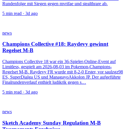
Rundenfolge mit Siegen gegen mvrifae und stealthrare ab.
5
min read ·
3d ago
news
Champions Collective #18: Raydevy gewinnt
Regelset M-B
Champions Collective 18 war ein 36-Spieler-Online-Event auf
Limitless, gespielt am 2026-08-03 im Pokemon-Champions-
Regelset M-B. Raydevy FR wurde mit 8-2-0 Erster, vor saulzgz98
ES, SuperDialga US und ManagayoAkkolon JP. Der aufgeführte
Finalrundenverlauf enthielt ludikrik gegen s…
5
min read ·
3d ago
news
Sketch Academy Sunday Regulation M-B