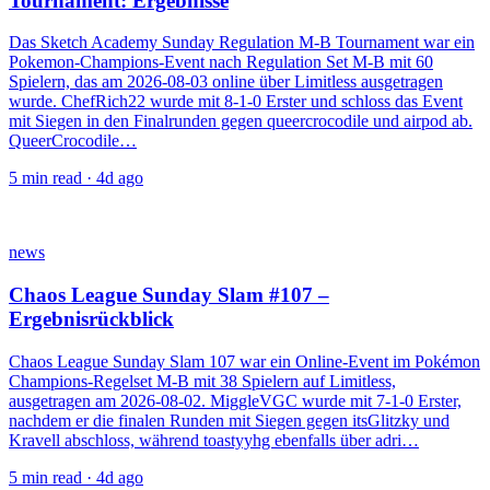
Tournament: Ergebnisse
Das Sketch Academy Sunday Regulation M-B Tournament war ein
Pokemon-Champions-Event nach Regulation Set M-B mit 60
Spielern, das am 2026-08-03 online über Limitless ausgetragen
wurde. ChefRich22 wurde mit 8-1-0 Erster und schloss das Event
mit Siegen in den Finalrunden gegen queercrocodile und airpod ab.
QueerCrocodile…
5
min read ·
4d ago
news
Chaos League Sunday Slam #107 –
Ergebnisrückblick
Chaos League Sunday Slam 107 war ein Online-Event im Pokémon
Champions-Regelset M-B mit 38 Spielern auf Limitless,
ausgetragen am 2026-08-02. MiggleVGC wurde mit 7-1-0 Erster,
nachdem er die finalen Runden mit Siegen gegen itsGlitzky und
Kravell abschloss, während toastyyhg ebenfalls über adri…
5
min read ·
4d ago