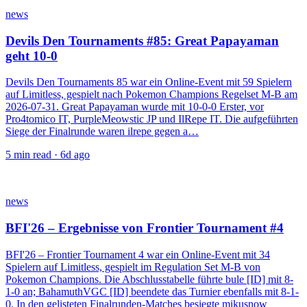
news
Devils Den Tournaments #85: Great Papayaman
geht 10-0
Devils Den Tournaments 85 war ein Online-Event mit 59 Spielern
auf Limitless, gespielt nach Pokemon Champions Regelset M-B am
2026-07-31. Great Papayaman wurde mit 10-0-0 Erster, vor
Pro4tomico IT, PurpleMeowstic JP und IlRepe IT. Die aufgeführten
Siege der Finalrunde waren ilrepe gegen a…
5
min read ·
6d ago
news
BFI'26 – Ergebnisse von Frontier Tournament #4
BFI'26 – Frontier Tournament 4 war ein Online-Event mit 34
Spielern auf Limitless, gespielt im Regulation Set M-B von
Pokemon Champions. Die Abschlusstabelle führte bule [ID] mit 8-
1-0 an; BahamuthVGC [ID] beendete das Turnier ebenfalls mit 8-1-
0. In den gelisteten Finalrunden-Matches besiegte mikusnow