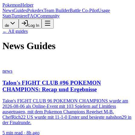
PokemonHelper
News
Guides
Pokedex
Team Builder
Battle Co-Pilot
Usage
Stats
Turniere
FAQ
Community
de
Log In
← All guides
News
Guides
news
Talon's FIGHT CLUB #96 POKEMON
CHAMPIONS: Recap und Ergebnisse
Talon's FIGHT CLUB 96 POKEMON CHAMPIONS wurde am
2026-08-06 als Online-Event mit 103 Spielern auf Limitless
ausgetragen, mit dem Pokemon Champions Regelset M-B.
ChefRich22 US wurde mit 11-1-0 Erster und besiegte nahshon29 in
der Finalrunde.
5
min read ·
8h ago