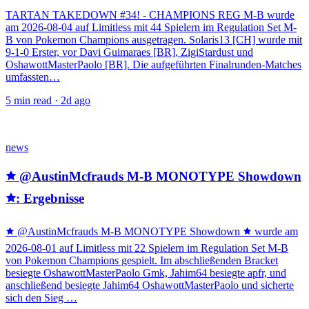
TARTAN TAKEDOWN #34! - CHAMPIONS REG M-B wurde
am 2026-08-04 auf Limitless mit 44 Spielern im Regulation Set M-
B von Pokemon Champions ausgetragen. Solaris13 [CH] wurde mit
9-1-0 Erster, vor Davi Guimaraes [BR], ZigiStardust und
OshawottMasterPaolo [BR]. Die aufgeführten Finalrunden-Matches
umfassten…
5
min read ·
2d ago
news
🟊 @AustinMcfrauds M-B MONOTYPE Showdown
🟊: Ergebnisse
🟊 @AustinMcfrauds M-B MONOTYPE Showdown 🟊 wurde am
2026-08-01 auf Limitless mit 22 Spielern im Regulation Set M-B
von Pokemon Champions gespielt. Im abschließenden Bracket
besiegte OshawottMasterPaolo Gmk, Jahim64 besiegte apfr, und
anschließend besiegte Jahim64 OshawottMasterPaolo und sicherte
sich den Sieg …