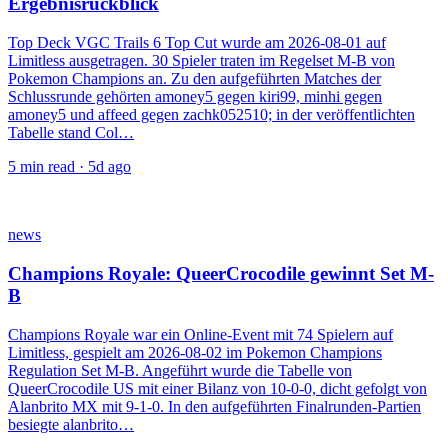
Ergebnisrückblick
Top Deck VGC Trails 6 Top Cut wurde am 2026-08-01 auf
Limitless ausgetragen. 30 Spieler traten im Regelset M-B von
Pokemon Champions an. Zu den aufgeführten Matches der
Schlussrunde gehörten amoney5 gegen kiri99, minhi gegen
amoney5 und affeed gegen zachk052510; in der veröffentlichten
Tabelle stand Col…
5
min read ·
5d ago
news
Champions Royale: QueerCrocodile gewinnt Set M-
B
Champions Royale war ein Online-Event mit 74 Spielern auf
Limitless, gespielt am 2026-08-02 im Pokemon Champions
Regulation Set M-B. Angeführt wurde die Tabelle von
QueerCrocodile US mit einer Bilanz von 10-0-0, dicht gefolgt von
Alanbrito MX mit 9-1-0. In den aufgeführten Finalrunden-Partien
besiegte alanbrito…