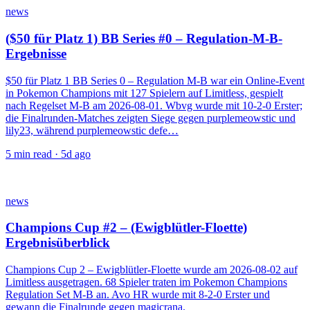
news
($50 für Platz 1) BB Series #0 – Regulation-M-B-
Ergebnisse
$50 für Platz 1 BB Series 0 – Regulation M-B war ein Online-Event
in Pokemon Champions mit 127 Spielern auf Limitless, gespielt
nach Regelset M-B am 2026-08-01. Wbvg wurde mit 10-2-0 Erster;
die Finalrunden-Matches zeigten Siege gegen purplemeowstic und
lily23, während purplemeowstic defe…
5
min read ·
5d ago
news
Champions Cup #2 – (Ewigblütler-Floette)
Ergebnisüberblick
Champions Cup 2 – Ewigblütler-Floette wurde am 2026-08-02 auf
Limitless ausgetragen. 68 Spieler traten im Pokemon Champions
Regulation Set M-B an. Avo HR wurde mit 8-2-0 Erster und
gewann die Finalrunde gegen magicrana.