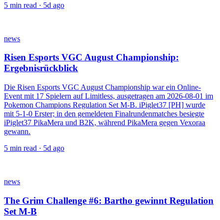
5
min read ·
5d ago
news
Risen Esports VGC August Championship:
Ergebnisrückblick
Die Risen Esports VGC August Championship war ein Online-
Event mit 17 Spielern auf Limitless, ausgetragen am 2026-08-01 im
Pokemon Champions Regulation Set M-B. iPiglet37 [PH] wurde
mit 5-1-0 Erster; in den gemeldeten Finalrundenmatches besiegte
iPiglet37 PikaMera und B2K, während PikaMera gegen Vexoraa
gewann.
5
min read ·
5d ago
news
The Grim Challenge #6: Bartho gewinnt Regulation
Set M-B