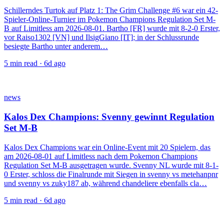
Schillerndes Turtok auf Platz 1: The Grim Challenge #6 war ein 42-
Spieler-Online-Turnier im Pokemon Champions Regulation Set M-
B auf Limitless am 2026-08-01. Bartho [FR] wurde mit 8-2-0 Erster,
vor Raiso1302 [VN] und IlsigGiano [IT]; in der Schlussrunde
besiegte Bartho unter anderem…
5
min read ·
6d ago
news
Kalos Dex Champions: Svenny gewinnt Regulation
Set M-B
Kalos Dex Champions war ein Online-Event mit 20 Spielern, das
am 2026-08-01 auf Limitless nach dem Pokemon Champions
Regulation Set M-B ausgetragen wurde. Svenny NL wurde mit 8-1-
0 Erster, schloss die Finalrunde mit Siegen in svenny vs metehanpnr
und svenny vs zuky187 ab, während chandeliere ebenfalls cla…
5
min read ·
6d ago