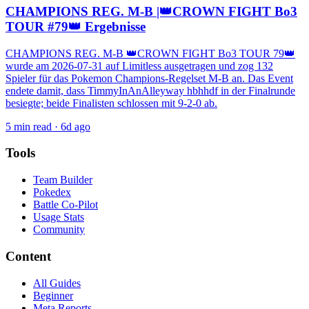
CHAMPIONS REG. M-B |👑CROWN FIGHT Bo3
TOUR #79👑 Ergebnisse
CHAMPIONS REG. M-B 👑CROWN FIGHT Bo3 TOUR 79👑
wurde am 2026-07-31 auf Limitless ausgetragen und zog 132
Spieler für das Pokemon Champions-Regelset M-B an. Das Event
endete damit, dass TimmyInAnAlleyway hbhhdf in der Finalrunde
besiegte; beide Finalisten schlossen mit 9-2-0 ab.
5
min read ·
6d ago
Tools
Team Builder
Pokedex
Battle Co-Pilot
Usage Stats
Community
Content
All Guides
Beginner
Meta Reports