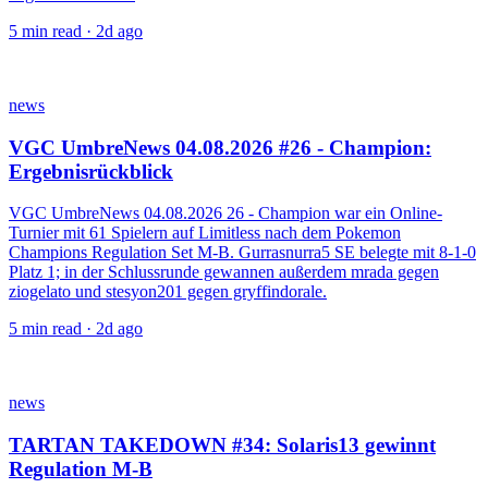
5
min read ·
2d ago
news
VGC UmbreNews 04.08.2026 #26 - Champion:
Ergebnisrückblick
VGC UmbreNews 04.08.2026 26 - Champion war ein Online-
Turnier mit 61 Spielern auf Limitless nach dem Pokemon
Champions Regulation Set M-B. Gurrasnurra5 SE belegte mit 8-1-0
Platz 1; in der Schlussrunde gewannen außerdem mrada gegen
ziogelato und stesyon201 gegen gryffindorale.
5
min read ·
2d ago
news
TARTAN TAKEDOWN #34: Solaris13 gewinnt
Regulation M-B