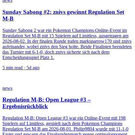
news
Sunday Sabong #2: znivs gewinnt Regulation Set
M-B
Sunday Sabong 2 war ein Pokemon Champions-Online-Event im
Regulation Set M-B mit 15 Spielern auf Limitless, ausgetragen am
2026-08-02. In der finalen Runde trafen marksparrow170 und znivs
aufeinander, wobei znivs den Sieg holte. Beide Finalisten beendeten
das Turnier mit 6-1-0, doch znivs sicherte sich nach dem
Entscheidungsspiel Platz 1.
5
min read ·
5d ago
news
Regulation M-B: Open League #3 –
Ergebnisrückblick
Regulation M-B: Open League #3 war ein Online-Event mit 198
Spielern auf Limitless, gespielt nach dem Pokemon Champions
Regulation Set M-B am 2026-08-01. Philip9804 wurde mit 11-1-0
Erster und gewann das Finalrundenmatch gegen optimalopponent.