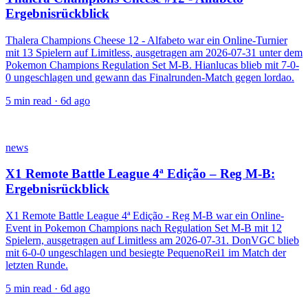
Ergebnisrückblick
Thalera Champions Cheese 12 - Alfabeto war ein Online-Turnier
mit 13 Spielern auf Limitless, ausgetragen am 2026-07-31 unter dem
Pokemon Champions Regulation Set M-B. Hianlucas blieb mit 7-0-
0 ungeschlagen und gewann das Finalrunden-Match gegen lordao.
5
min read ·
6d ago
news
X1 Remote Battle League 4ª Edição – Reg M-B:
Ergebnisrückblick
X1 Remote Battle League 4ª Edição - Reg M-B war ein Online-
Event in Pokemon Champions nach Regulation Set M-B mit 12
Spielern, ausgetragen auf Limitless am 2026-07-31. DonVGC blieb
mit 6-0-0 ungeschlagen und besiegte PequenoRei1 im Match der
letzten Runde.
5
min read ·
6d ago