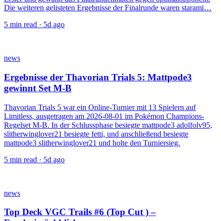
Die weiteren gelisteten Ergebnisse der Finalrunde waren starami…
5
min read ·
5d ago
news
Ergebnisse der Thavorian Trials 5: Mattpode3
gewinnt Set M-B
Thavorian Trials 5 war ein Online-Turnier mit 13 Spielern auf
Limitless, ausgetragen am 2026-08-01 im Pokémon Champions-
Regelset M-B. In der Schlussphase besiegte mattpode3 adolfolv95,
slitherwinglover21 besiegte fetti, und anschließend besiegte
mattpode3 slitherwinglover21 und holte den Turniersieg.
5
min read ·
5d ago
news
Top Deck VGC Trails #6 (Top Cut ) –