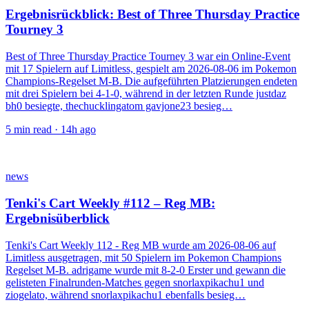
Ergebnisrückblick: Best of Three Thursday Practice
Tourney 3
Best of Three Thursday Practice Tourney 3 war ein Online-Event
mit 17 Spielern auf Limitless, gespielt am 2026-08-06 im Pokemon
Champions-Regelset M-B. Die aufgeführten Platzierungen endeten
mit drei Spielern bei 4-1-0, während in der letzten Runde justdaz
bh0 besiegte, thechucklingatom gavjone23 besieg…
5
min read ·
14h ago
news
Tenki's Cart Weekly #112 – Reg MB:
Ergebnisüberblick
Tenki's Cart Weekly 112 - Reg MB wurde am 2026-08-06 auf
Limitless ausgetragen, mit 50 Spielern im Pokemon Champions
Regelset M-B. adrigame wurde mit 8-2-0 Erster und gewann die
gelisteten Finalrunden-Matches gegen snorlaxpikachu1 und
ziogelato, während snorlaxpikachu1 ebenfalls besieg…