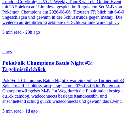
London Corviknights VGC Weekly Tour 8 war ein Online-Event
mit 28 Spielern auf Limitless, gespielt im Regulation Set M-B von
Pokémon Champions am 2026-08-06. Titouzerr FR blieb mit 6-0-0
ungeschlagen und gewann in der Schlussrunde gegen masajji. Die
weiteren aufgeführten Ergebnisse der Schlussrunde waren phi…
5
min read ·
20h ago
news
PokéFolk Champions Battle Night #3:
Ergebnisrückblick
PokéFolk Champions Battle Night 3 war ein Online-Turnier mit 33
Spielern auf Limitless, ausgetragen am 2026-08-06 im Pokemon-
Champions-Regelset M-B. Im Weg durch die Finalrunden besiegte
qu1ck camdog, wadeconnects besiegte itsandreastbh, und
anschließend schlug qu1ck wadeconnects und gewann das Event.
5
min read ·
1d ago