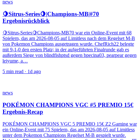
news
🍋Sitrus-Series🍋|Champions-MB|#70
Ergebnisrückblick
🍋Sitrus-Series🍋Champions-MB70 war ein Online-Event mit 68
Spielern, das am 2026-08-05 auf Limitless nach dem Regelset M-B
von Pokemon Champions ausgetragen wurde. ChefRich22 belegte
mit 9-1-0 den ersten Platz; in der aufgeführten Finalrunde gab es
außerdem Siege von blindfishptsd gegen bpecina03, pearpear gegen
leiyume, a…
5
min read ·
1d ago
news
POKÉMON CHAMPIONS VGC #5 PREMIO 15€
Ergebnis-Recap
POKÉMON CHAMPIONS VGC 5 PREMIO 15€ Z2 Gaming war
ein Online-Event mit 75 Spielern, das am 2026-08-05 auf Limitless
unter dem Pokemon Champions Regelset M-B gespielt wurde.