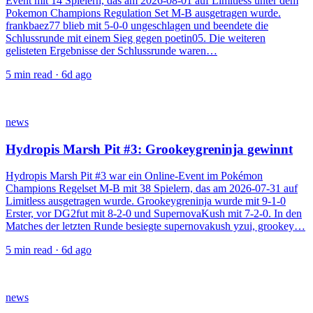
Event mit 14 Spielern, das am 2026-08-01 auf Limitless unter dem
Pokemon Champions Regulation Set M-B ausgetragen wurde.
frankbaez77 blieb mit 5-0-0 ungeschlagen und beendete die
Schlussrunde mit einem Sieg gegen poetin05. Die weiteren
gelisteten Ergebnisse der Schlussrunde waren…
5
min read ·
6d ago
news
Hydropis Marsh Pit #3: Grookeygreninja gewinnt
Hydropis Marsh Pit #3 war ein Online-Event im Pokémon
Champions Regelset M-B mit 38 Spielern, das am 2026-07-31 auf
Limitless ausgetragen wurde. Grookeygreninja wurde mit 9-1-0
Erster, vor DG2fut mit 8-2-0 und SupernovaKush mit 7-2-0. In den
Matches der letzten Runde besiegte supernovakush yzui, grookey…
5
min read ·
6d ago
news