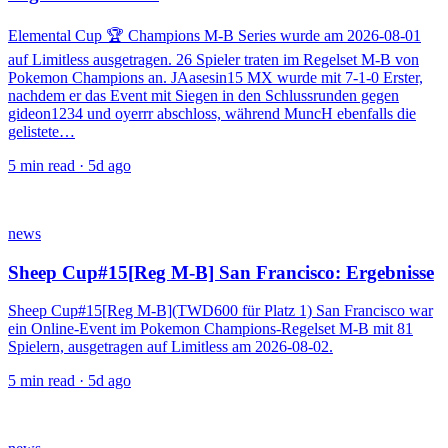
Elemental Cup 🏆 Champions M-B Series wurde am 2026-08-01
auf Limitless ausgetragen. 26 Spieler traten im Regelset M-B von
Pokemon Champions an. JAasesin15 MX wurde mit 7-1-0 Erster,
nachdem er das Event mit Siegen in den Schlussrunden gegen
gideon1234 und oyerrr abschloss, während MuncH ebenfalls die
gelistete…
5
min read ·
5d ago
news
Sheep Cup#15[Reg M-B] San Francisco: Ergebnisse
Sheep Cup#15[Reg M-B](TWD600 für Platz 1) San Francisco war
ein Online-Event im Pokemon Champions-Regelset M-B mit 81
Spielern, ausgetragen auf Limitless am 2026-08-02.
5
min read ·
5d ago