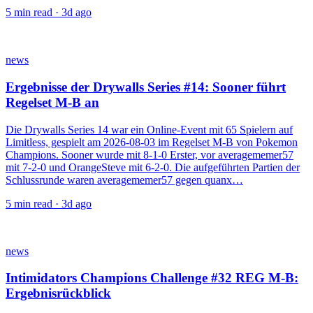
5
min read ·
3d ago
news
Ergebnisse der Drywalls Series #14: Sooner führt
Regelset M-B an
Die Drywalls Series 14 war ein Online-Event mit 65 Spielern auf
Limitless, gespielt am 2026-08-03 im Regelset M-B von Pokemon
Champions. Sooner wurde mit 8-1-0 Erster, vor averagememer57
mit 7-2-0 und OrangeSteve mit 6-2-0. Die aufgeführten Partien der
Schlussrunde waren averagememer57 gegen quanx…
5
min read ·
3d ago
news
Intimidators Champions Challenge #32 REG M-B:
Ergebnisrückblick