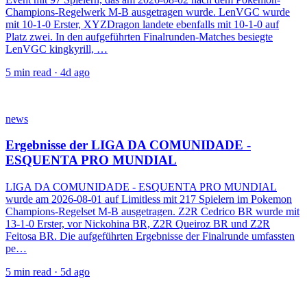
Champions-Regelwerk M-B ausgetragen wurde. LenVGC wurde
mit 10-1-0 Erster, XYZDragon landete ebenfalls mit 10-1-0 auf
Platz zwei. In den aufgeführten Finalrunden-Matches besiegte
LenVGC kingkyrill, …
5
min read ·
4d ago
news
Ergebnisse der LIGA DA COMUNIDADE -
ESQUENTA PRO MUNDIAL
LIGA DA COMUNIDADE - ESQUENTA PRO MUNDIAL
wurde am 2026-08-01 auf Limitless mit 217 Spielern im Pokemon
Champions-Regelset M-B ausgetragen. Z2R Cedrico BR wurde mit
13-1-0 Erster, vor Nickohina BR, Z2R Queiroz BR und Z2R
Feitosa BR. Die aufgeführten Ergebnisse der Finalrunde umfassten
pe…
5
min read ·
5d ago