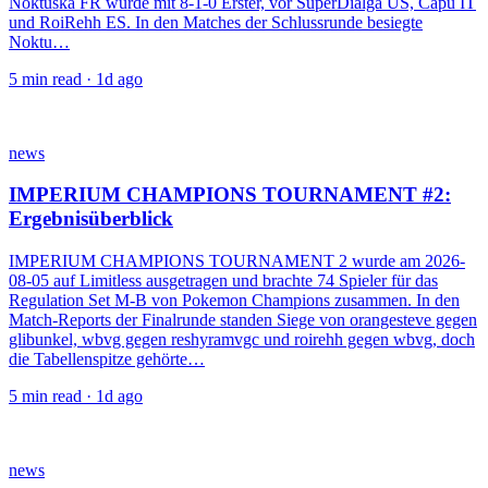
Noktuska FR wurde mit 8-1-0 Erster, vor SuperDialga US, Capu IT
und RoiRehh ES. In den Matches der Schlussrunde besiegte
Noktu…
5
min read ·
1d ago
news
IMPERIUM CHAMPIONS TOURNAMENT #2:
Ergebnisüberblick
IMPERIUM CHAMPIONS TOURNAMENT 2 wurde am 2026-
08-05 auf Limitless ausgetragen und brachte 74 Spieler für das
Regulation Set M-B von Pokemon Champions zusammen. In den
Match-Reports der Finalrunde standen Siege von orangesteve gegen
glibunkel, wbvg gegen reshyramvgc und roirehh gegen wbvg, doch
die Tabellenspitze gehörte…
5
min read ·
1d ago
news