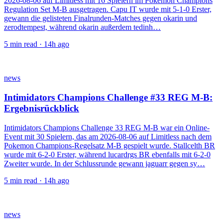
2026-08-06 auf Limitless mit 16 Spielern im Pokemon Champions
Regulation Set M-B ausgetragen. Capu IT wurde mit 5-1-0 Erster,
gewann die gelisteten Finalrunden-Matches gegen okarin und
zerodtempest, während okarin außerdem tedinh…
5
min read ·
14h ago
news
Intimidators Champions Challenge #33 REG M-B:
Ergebnisrückblick
Intimidators Champions Challenge 33 REG M-B war ein Online-
Event mit 30 Spielern, das am 2026-08-06 auf Limitless nach dem
Pokemon Champions-Regelsatz M-B gespielt wurde. Stallcelth BR
wurde mit 6-2-0 Erster, während lucardrgs BR ebenfalls mit 6-2-0
Zweiter wurde. In der Schlussrunde gewann jaguarr gegen sy…
5
min read ·
14h ago
news