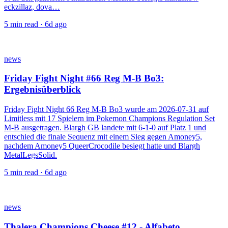
eckzillaz, dova…
5
min read ·
6d ago
news
Friday Fight Night #66 Reg M-B Bo3:
Ergebnisüberblick
Friday Fight Night 66 Reg M-B Bo3 wurde am 2026-07-31 auf
Limitless mit 17 Spielern im Pokemon Champions Regulation Set
M-B ausgetragen. Blargh GB landete mit 6-1-0 auf Platz 1 und
entschied die finale Sequenz mit einem Sieg gegen Amoney5,
nachdem Amoney5 QueerCrocodile besiegt hatte und Blargh
MetalLegsSolid.
5
min read ·
6d ago
news
Thalera Champions Cheese #12 - Alfabeto