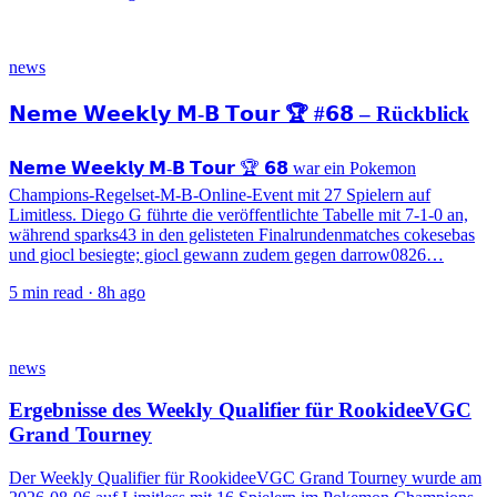
news
𝗡𝗲𝗺𝗲 𝗪𝗲𝗲𝗸𝗹𝘆 𝗠-𝗕 𝗧𝗼𝘂𝗿 🏆 #𝟲𝟴 – Rückblick
𝗡𝗲𝗺𝗲 𝗪𝗲𝗲𝗸𝗹𝘆 𝗠-𝗕 𝗧𝗼𝘂𝗿 🏆 𝟲𝟴 war ein Pokemon
Champions-Regelset-M-B-Online-Event mit 27 Spielern auf
Limitless. Diego G führte die veröffentlichte Tabelle mit 7-1-0 an,
während sparks43 in den gelisteten Finalrundenmatches cokesebas
und giocl besiegte; giocl gewann zudem gegen darrow0826…
5
min read ·
8h ago
news
Ergebnisse des Weekly Qualifier für RookideeVGC
Grand Tourney
Der Weekly Qualifier für RookideeVGC Grand Tourney wurde am