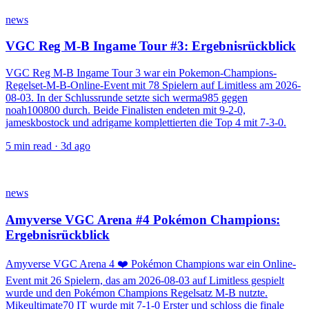
news
VGC Reg M-B Ingame Tour #3: Ergebnisrückblick
VGC Reg M-B Ingame Tour 3 war ein Pokemon-Champions-
Regelset-M-B-Online-Event mit 78 Spielern auf Limitless am 2026-
08-03. In der Schlussrunde setzte sich werma985 gegen
noah100800 durch. Beide Finalisten endeten mit 9-2-0,
jameskbostock und adrigame komplettierten die Top 4 mit 7-3-0.
5
min read ·
3d ago
news
Amyverse VGC Arena #4 Pokémon Champions:
Ergebnisrückblick
Amyverse VGC Arena 4 ❤️ Pokémon Champions war ein Online-
Event mit 26 Spielern, das am 2026-08-03 auf Limitless gespielt
wurde und den Pokémon Champions Regelsatz M-B nutzte.
Mikeultimate70 IT wurde mit 7-1-0 Erster und schloss die finale