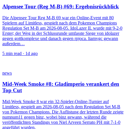
Alpensee Tour (Reg M-B) #69: Ergebnisrückblick
Die Alpensee Tour Reg M-B 69 war ein Online-Event mit 80
Spielern auf Limitless, gespielt nach dem Pokemon Champions
Regulation Set M-B am 2026-08-05. IdoLazer IL wurde mit 9-2-0
Erster; der Weg in der Schlussrunde umfasste Siege von idolazer
gegen gottkomplexe und danach gegen rpjoca. liamvgc gewann
außerdem…
5
min read ·
1d ago
news
Mid-Week Smoke #8: Gladimperio verankert den
Top Cut
Mid-Week Smoke 8 war ein 32-Spieler-Online-Turnier auf
Limitless, gespielt am 2026-08-05 nach dem Regulation Set M-B
von Pokemon Champions. Die Auflistung der letzten Runde zeigte
numnum11 gegen binz, wobei binz gewann, während die
veröffentlichten Standings von Niel Arveen Serrato PH mit 7-1-0
angeführt wurden.