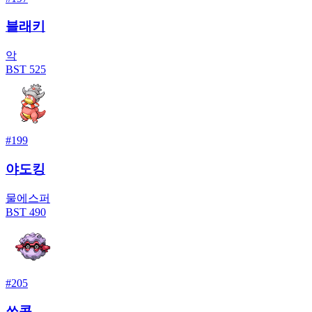
블래키
악
BST
525
#
199
야도킹
물
에스퍼
BST
490
#
205
쏘콘