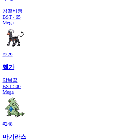
강철
비행
BST
465
Mega
#
229
헬가
악
불꽃
BST
500
Mega
#
248
마기라스