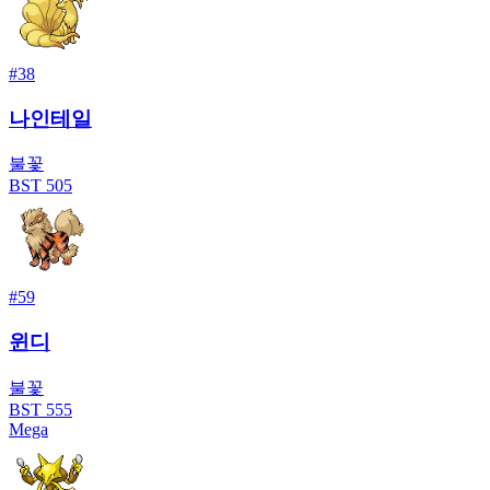
#
38
나인테일
불꽃
BST
505
#
59
윈디
불꽃
BST
555
Mega