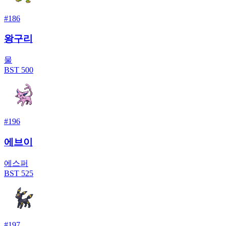
#
186
왕구리
물
BST
500
#
196
에브이
에스퍼
BST
525
#
197