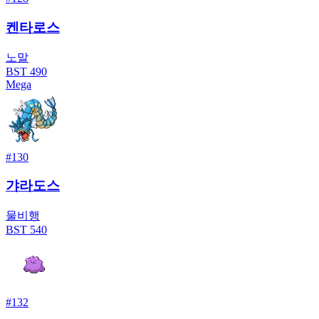
켄타로스
노말
BST
490
Mega
#
130
갸라도스
물
비행
BST
540
#
132