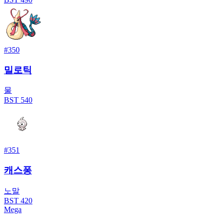
#
350
밀로틱
물
BST
540
#
351
캐스퐁
노말
BST
420
Mega