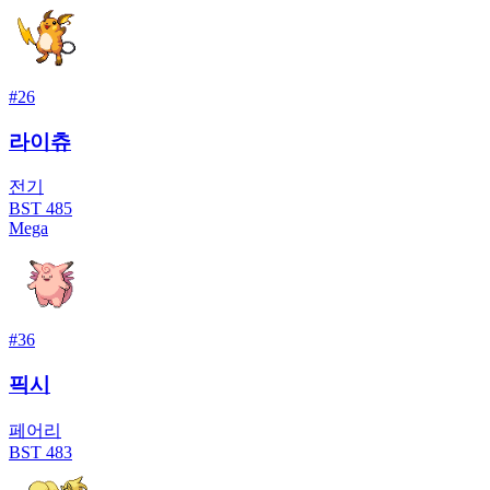
#
26
라이츄
전기
BST
485
Mega
#
36
픽시
페어리
BST
483