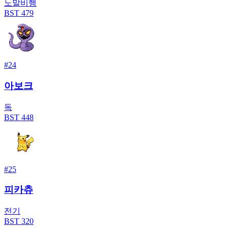
노말
비행
BST
479
#
24
아보크
독
BST
448
#
25
피카츄
전기
BST
320