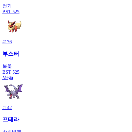
전기
BST
525
#
136
부스터
불꽃
BST
525
Mega
#
142
프테라
바위
비행