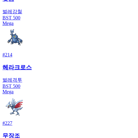
벌레
강철
BST
500
Mega
#
214
헤라크로스
벌레
격투
BST
500
Mega
#
227
무장조