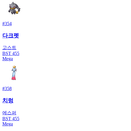
#
354
다크펫
고스트
BST
455
Mega
#
358
치렁
에스퍼
BST
455
Mega