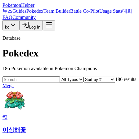
PokemonHelper
뉴스
Guides
Pokedex
Team Builder
Battle Co-Pilot
Usage Stats
대회
FAQ
Community
ko
Log In
Database
Pokedex
186
Pokemon available in Pokemon Champions
186
results
Mega
#
3
이상해꽃