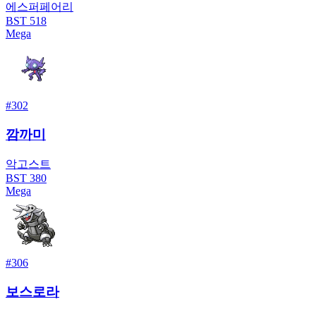
에스퍼
페어리
BST
518
Mega
#
302
깜까미
악
고스트
BST
380
Mega
#
306
보스로라