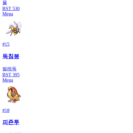
물
BST
530
Mega
#
15
독침붕
벌레
독
BST
395
Mega
#
18
피죤투