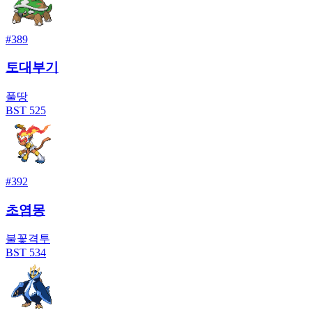
#
389
토대부기
풀
땅
BST
525
#
392
초염몽
불꽃
격투
BST
534