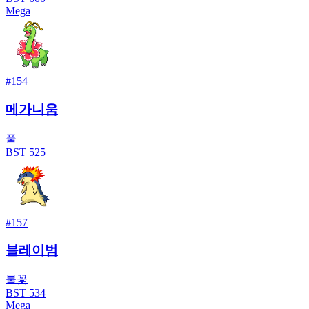
Mega
#
154
메가니움
풀
BST
525
#
157
블레이범
불꽃
BST
534
Mega