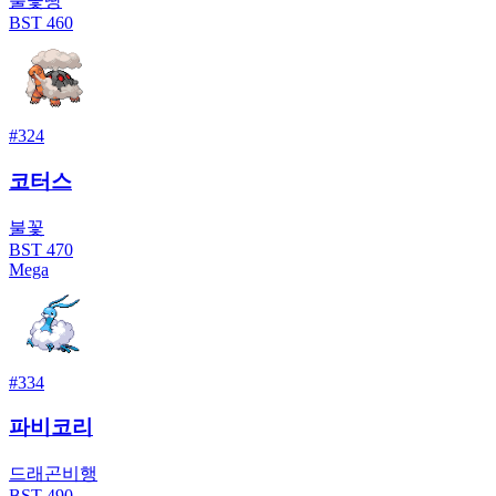
불꽃
땅
BST
460
#
324
코터스
불꽃
BST
470
Mega
#
334
파비코리
드래곤
비행
BST
490