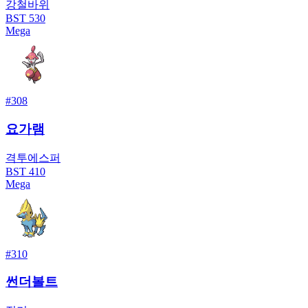
강철
바위
BST
530
Mega
#
308
요가램
격투
에스퍼
BST
410
Mega
#
310
썬더볼트