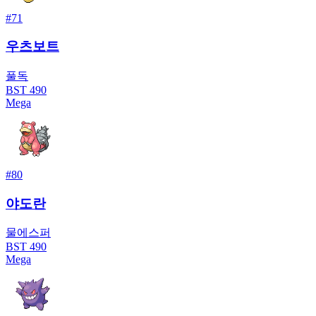
#
71
우츠보트
풀
독
BST
490
Mega
#
80
야도란
물
에스퍼
BST
490
Mega