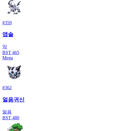
#
359
앱솔
악
BST
465
Mega
#
362
얼음귀신
얼음
BST
480