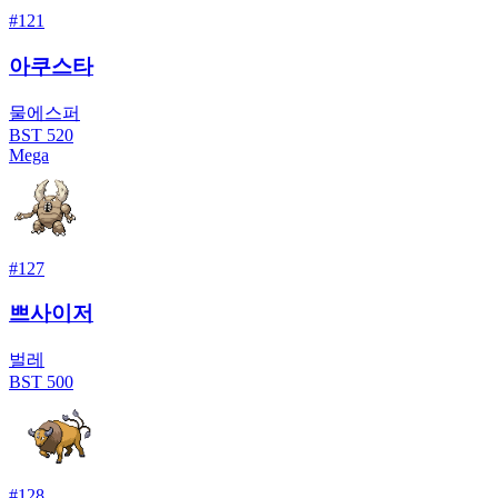
#
121
아쿠스타
물
에스퍼
BST
520
Mega
#
127
쁘사이저
벌레
BST
500
#
128