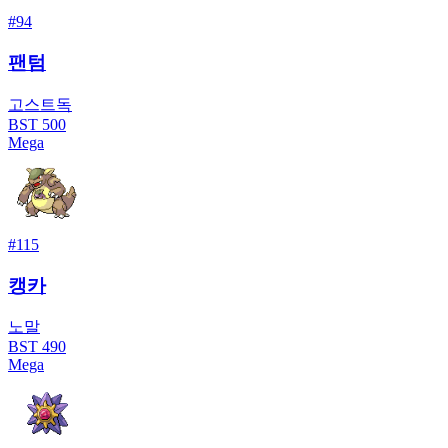
#
94
팬텀
고스트
독
BST
500
Mega
#
115
캥카
노말
BST
490
Mega