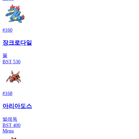
#
160
장크로다일
물
BST
530
#
168
아리아도스
벌레
독
BST
400
Mega