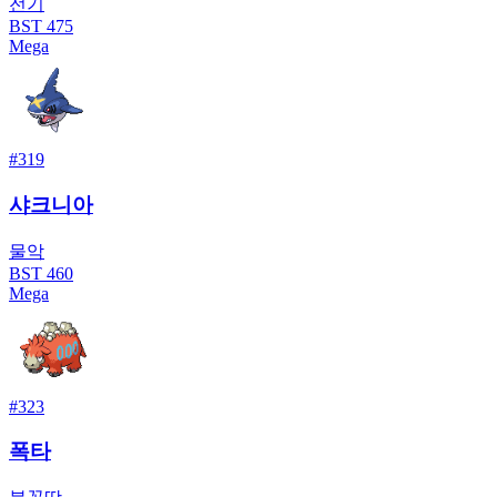
전기
BST
475
Mega
#
319
샤크니아
물
악
BST
460
Mega
#
323
폭타