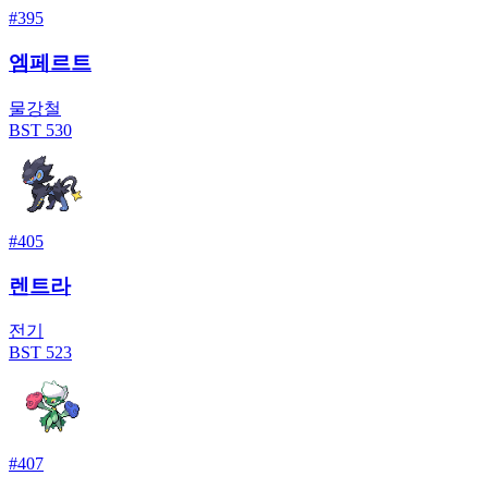
#
395
엠페르트
물
강철
BST
530
#
405
렌트라
전기
BST
523
#
407