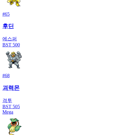
#
65
후딘
에스퍼
BST
500
#
68
괴력몬
격투
BST
505
Mega