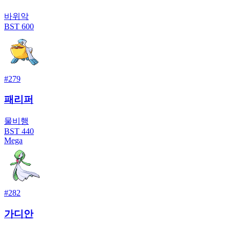
바위
악
BST
600
#
279
패리퍼
물
비행
BST
440
Mega
#
282
가디안