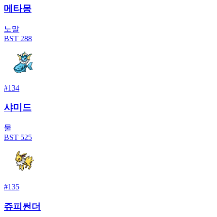
메타몽
노말
BST
288
#
134
샤미드
물
BST
525
#
135
쥬피썬더