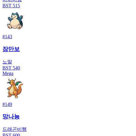
BST
515
#
143
잠만보
노말
BST
540
Mega
#
149
망나뇽
드래곤
비행
BST
600