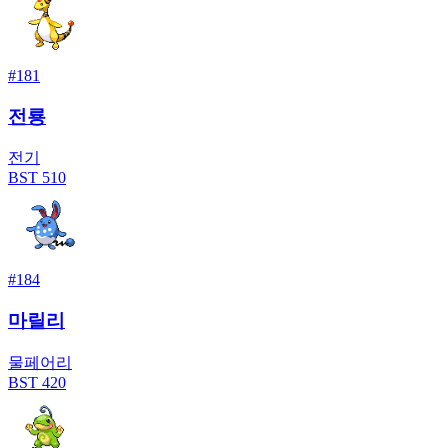
#
181
전룡
전기
BST
510
#
184
마릴리
물
페어리
BST
420