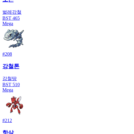
벌레
강철
BST
465
Mega
#
208
강철톤
강철
땅
BST
510
Mega
#
212
핫삼