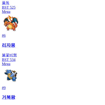
풀
독
BST
525
Mega
#
6
리자몽
불꽃
비행
BST
534
Mega
#
9
거북왕