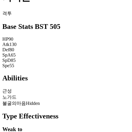
격투
Base Stats
BST
505
HP
90
Atk
130
Def
80
SpA
65
SpD
85
Spe
55
Abilities
근성
노가드
불굴의마음
Hidden
Type Effectiveness
Weak to