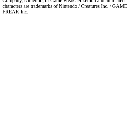
Company, Nintendo, or Game Freak. Pokémon and all related
characters are trademarks of Nintendo / Creatures Inc. / GAME
FREAK Inc.