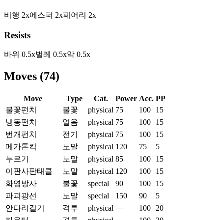
비행
2
x
에스퍼
2
x
페어리
2
x
Resists
바위
0.5
x
벌레
0.5
x
악
0.5
x
Moves
(
74
)
Move
Type
Cat.
Power
Acc.
PP
불꽃펀치
불꽃
physical
75
100
15
냉동펀치
얼음
physical
75
100
15
번개펀치
전기
physical
75
100
15
메가톤킥
노말
physical
120
75
5
누르기
노말
physical
85
100
15
이판사판태클
노말
physical
120
100
15
화염방사
불꽃
special
90
100
15
파괴광선
노말
special
150
90
5
안다리걸기
격투
physical
—
100
20