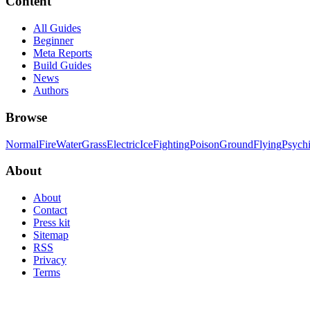
Content
All Guides
Beginner
Meta Reports
Build Guides
News
Authors
Browse
Normal
Fire
Water
Grass
Electric
Ice
Fighting
Poison
Ground
Flying
Psych
About
About
Contact
Press kit
Sitemap
RSS
Privacy
Terms