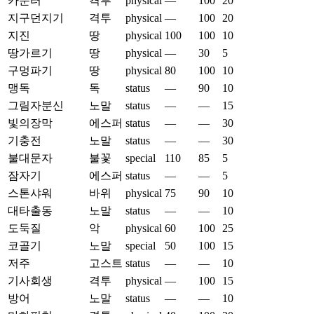
카운터
격투
physical
—
100
20
지구던지기
격투
physical
—
100
20
지진
땅
physical
100
100
10
땅가르기
땅
physical
—
30
5
구멍파기
땅
physical
80
100
10
맹독
독
status
—
90
10
그림자분신
노말
status
—
—
15
빛의장막
에스퍼
status
—
—
30
기충전
노말
status
—
—
30
불대문자
불꽃
special
110
85
5
잠자기
에스퍼
status
—
—
5
스톤샤워
바위
physical
75
90
10
대타출동
노말
status
—
—
10
도둑질
악
physical
60
100
25
코골기
노말
special
50
100
15
저주
고스트
status
—
—
10
기사회생
격투
physical
—
100
15
방어
노말
status
—
—
10