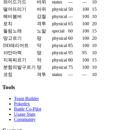
와이드가드
바위
status
—
—
10
떨어뜨리기
바위
physical
50
100
15
헤비봄버
강철
physical
—
100
10
로킥
격투
physical
65
100
20
돌림노래
노말
special
60
100
15
땅고르기
땅
physical
60
100
20
DD래리어트
악
physical
85
100
10
10만마력
땅
physical
95
95
10
지옥찌르기
악
physical
80
100
15
분함의발구르기
땅
physical
75
100
10
코칭
격투
status
—
—
10
Tools
Team Builder
Pokedex
Battle Co-Pilot
Usage Stats
Community