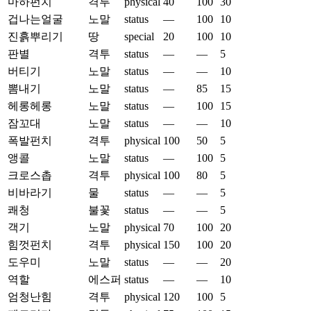
마하펀치
격투
physical
40
100
30
겁나는얼굴
노말
status
—
100
10
진흙뿌리기
땅
special
20
100
10
판별
격투
status
—
—
5
버티기
노말
status
—
—
10
뽐내기
노말
status
—
85
15
헤롱헤롱
노말
status
—
100
15
잠꼬대
노말
status
—
—
10
폭발펀치
격투
physical
100
50
5
앵콜
노말
status
—
100
5
크로스촙
격투
physical
100
80
5
비바라기
물
status
—
—
5
쾌청
불꽃
status
—
—
5
객기
노말
physical
70
100
20
힘껏펀치
격투
physical
150
100
20
도우미
노말
status
—
—
20
역할
에스퍼
status
—
—
10
엄청난힘
격투
physical
120
100
5