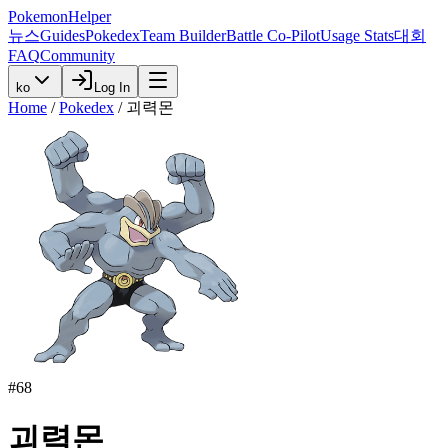
PokemonHelper
뉴스
Guides
Pokedex
Team Builder
Battle Co-Pilot
Usage Stats
대회
FAQ
Community
ko
Log In
Home
/
Pokedex
/
괴력몬
#
68
괴력몬