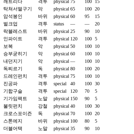
깨트리다
격투
physical
75
100
15
탁쳐서떨구기
악
physical
65
100
20
암석봉인
바위
physical
60
95
15
벌크업
격투
status
—
—
20
락블레스트
바위
physical
25
90
10
인파이트
격투
physical
120
100
5
보복
악
physical
50
100
10
승부굳히기
악
physical
60
100
10
내던지기
악
physical
—
100
10
독찌르기
독
physical
80
100
20
드레인펀치
격투
physical
75
100
10
진공파
격투
special
40
100
30
기합구슬
격투
special
120
70
5
기가임팩트
노말
physical
150
90
5
불릿펀치
강철
physical
40
100
30
크로스포이즌
독
physical
70
100
20
스톤에지
바위
physical
100
80
5
더블어택
노말
physical
35
90
10