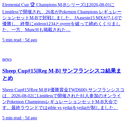
Elemental Cup 🏆 Champions M-Bシリーズは2026-08-01に
Limitlessで開催され、26名がPokemon Champions レギュレー
ションセットM-Bで対戦しました。JAasesin15 MXが7-1-0で
優勝し、終盤にgideon1234とoyerrrを破って締めくくりまし
た。一方、MuncHも掲載された…
5
min read ·
5d ago
news
Sheep Cup#15[Reg M-B] サンフランシスコ結果ま
とめ
Sheep Cup#15[Reg M-B](優勝賞金TWD600) サンフランシスコ
は、2026-08-02にLimitlessで開催された81人参加のオンライ
ンPokemon ChampionsレギュレーションセットM-B大会で
す。最終ラウンドではgible vs yeilaiをyeilaiが制しました。
5
min read ·
5d ago