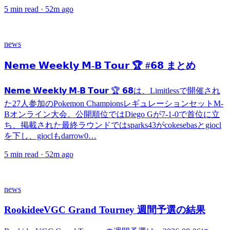
5
min read ·
52m ago
news
𝗡𝗲𝗺𝗲 𝗪𝗲𝗲𝗸𝗹𝘆 𝗠-𝗕 𝗧𝗼𝘂𝗿 🏆 #𝟲𝟴 まとめ
𝗡𝗲𝗺𝗲 𝗪𝗲𝗲𝗸𝗹𝘆 𝗠-𝗕 𝗧𝗼𝘂𝗿 🏆 𝟲𝟴は、Limitlessで開催され
た27人参加のPokemon ChampionsレギュレーションセットM-
Bオンライン大会。公開順位ではDiego Gが7-1-0で首位に立
ち、掲載された最終ラウンドではsparks43がcokesebasとgiocl
を下し、gioclもdarrow0…
5
min read ·
52m ago
news
RookideeVGC Grand Tourney 週間予選の結果