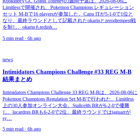
RookideeVGC Grand Tourneyの週間予選は、2026-08-06に
Limitlessで開催され、Pokemon Champions レギュレーション
セット M-Bで16 playersが参加した。Capu ITが5-1-0で1位と
なり、最終ラウンドとして記載されたokarinとzerodtempest戦
を制し、okarinもtedinh…
5
min read ·
6h ago
news
Intimidators Champions Challenge #33 REG M-B
結果まとめ
Intimidators Champions Challenge 33 REG M-Bは、2026-08-06に
Pokemon Champions Regulation Set M-Bで行われた、Limitless
上の30人参加オンライン大会。Stallcelth BRが6-2-0で優勝
し、lucardrgs BRも6-2-0で2位。最終ラウンドではjaguarrが
sy…
5
min read ·
6h ago