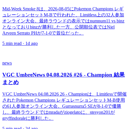
Mid-Week Smoke 8は、2026-08-05にPokemon Champions レギ
ュレーションセットM-Bで行われた、Limitless上の32人参加
オンライン大会。最終ラウンドの表示ではnumnum11 vs binz
となっておりbinzが勝利した一方、公開順位表ではNiel
Arveen Serrato PHが7-1-0で首位だった。
5
min read ·
1d ago
news
VGC UmbreNews 04.08.2026 #26 - Champion 結果
まとめ
VGC UmbreNews 04.08.2026 26 - Championは、Limitlessで開催
されたPokemon Champions レギュレーションセットM-B使用
の61人参加オンライン大会。Gurrasnurra5 SEが8-1-0で優勝
し、最終ラウンドではmradaがziogelatoに、stesyon201が
gryffindoraleに勝利した。
5
min read ·
2d ago