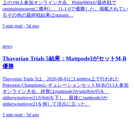
上の198人参加オンライン大会。Philip9804が最終戦で
optimalopponentに勝利し、11-1-0で優勝した。掲載されてい
るその他の最終戦結果はstarami…
5
min read ·
5d ago
news
Thavorian Trials 5結果：Mattpode3がセットM-B
優勝
Thavorian Trials 5は、2026-08-01にLimitless上で行われた
Pokemon ChampionsレギュレーションセットM-Bの13人参加
オンライン大会。終盤はmattpode3がadolfolv95を、
slitherwinglover21がfettiを下し、最後にmattpode3が
slitherwinglover21を倒して頂点に立った。
5
min read ·
5d ago