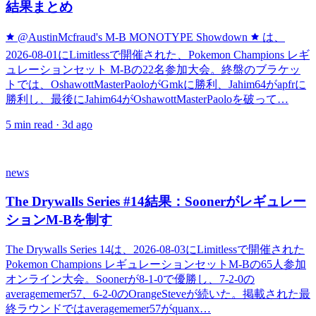
結果まとめ
🟊 @AustinMcfraud's M-B MONOTYPE Showdown 🟊 は、
2026-08-01にLimitlessで開催された、Pokemon Champions レギ
ュレーションセット M-Bの22名参加大会。終盤のブラケッ
トでは、OshawottMasterPaoloがGmkに勝利、Jahim64がapfrに
勝利し、最後にJahim64がOshawottMasterPaoloを破って…
5
min read ·
3d ago
news
The Drywalls Series #14結果：Soonerがレギュレー
ションM-Bを制す
The Drywalls Series 14は、2026-08-03にLimitlessで開催された
Pokemon Champions レギュレーションセットM-Bの65人参加
オンライン大会。Soonerが8-1-0で優勝し、7-2-0の
averagememer57、6-2-0のOrangeSteveが続いた。掲載された最
終ラウンドではaveragememer57がquanx…