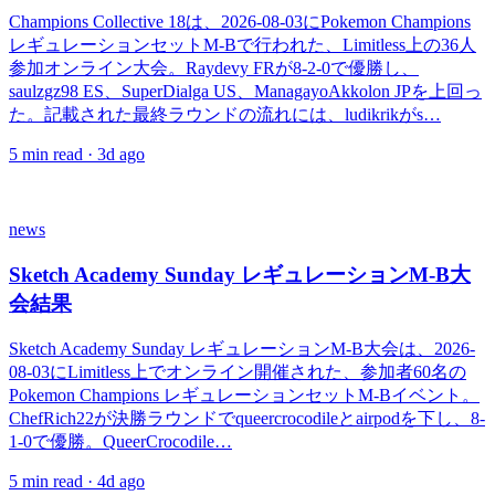
Champions Collective 18は、2026-08-03にPokemon Champions
レギュレーションセットM-Bで行われた、Limitless上の36人
参加オンライン大会。Raydevy FRが8-2-0で優勝し、
saulzgz98 ES、SuperDialga US、ManagayoAkkolon JPを上回っ
た。記載された最終ラウンドの流れには、ludikrikがs…
5
min read ·
3d ago
news
Sketch Academy Sunday レギュレーションM-B大
会結果
Sketch Academy Sunday レギュレーションM-B大会は、2026-
08-03にLimitless上でオンライン開催された、参加者60名の
Pokemon Champions レギュレーションセットM-Bイベント。
ChefRich22が決勝ラウンドでqueercrocodileとairpodを下し、8-
1-0で優勝。QueerCrocodile…
5
min read ·
4d ago