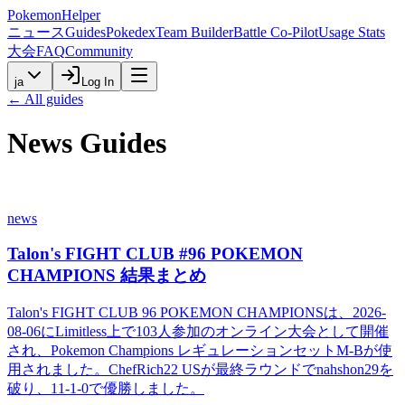
PokemonHelper
ニュース
Guides
Pokedex
Team Builder
Battle Co-Pilot
Usage Stats
大会
FAQ
Community
ja
Log In
← All guides
News
Guides
news
Talon's FIGHT CLUB #96 POKEMON
CHAMPIONS 結果まとめ
Talon's FIGHT CLUB 96 POKEMON CHAMPIONSは、2026-
08-06にLimitless上で103人参加のオンライン大会として開催
され、Pokemon Champions レギュレーションセットM-Bが使
用されました。ChefRich22 USが最終ラウンドでnahshon29を
破り、11-1-0で優勝しました。