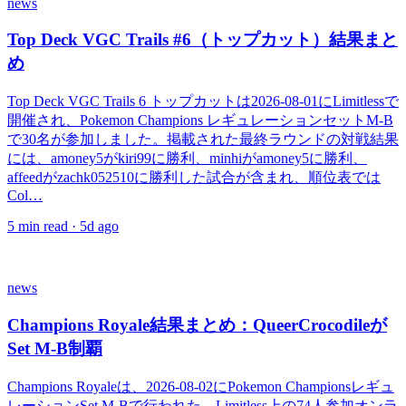
news
Top Deck VGC Trails #6（トップカット）結果まと
め
Top Deck VGC Trails 6 トップカットは2026-08-01にLimitlessで
開催され、Pokemon Champions レギュレーションセットM-B
で30名が参加しました。掲載された最終ラウンドの対戦結果
には、amoney5がkiri99に勝利、minhiがamoney5に勝利、
affeedがzachk052510に勝利した試合が含まれ、順位表では
Col…
5
min read ·
5d ago
news
Champions Royale結果まとめ：QueerCrocodileが
Set M-B制覇
Champions Royaleは、2026-08-02にPokemon Championsレギュ
レーションSet M-Bで行われた、Limitless上の74人参加オンラ