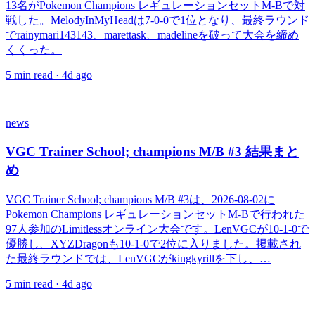
13名がPokemon Champions レギュレーションセットM-Bで対
戦した。MelodyInMyHeadは7-0-0で1位となり、最終ラウンド
でrainymari143143、marettask、madelineを破って大会を締め
くくった。
5
min read ·
4d ago
news
VGC Trainer School; champions M/B #3 結果まと
め
VGC Trainer School; champions M/B #3は、2026-08-02に
Pokemon Champions レギュレーションセットM-Bで行われた
97人参加のLimitlessオンライン大会です。LenVGCが10-1-0で
優勝し、XYZDragonも10-1-0で2位に入りました。掲載され
た最終ラウンドでは、LenVGCがkingkyrillを下し、…
5
min read ·
4d ago