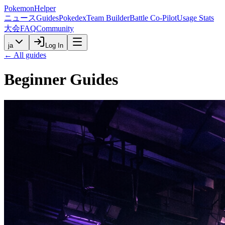
PokemonHelper
ニュース
Guides
Pokedex
Team Builder
Battle Co-Pilot
Usage Stats
大会
FAQ
Community
ja
Log In
← All guides
Beginner
Guides