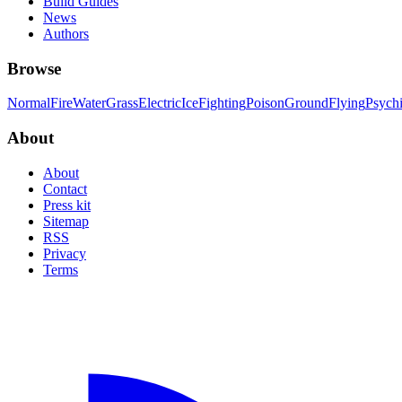
Build Guides
News
Authors
Browse
Normal
Fire
Water
Grass
Electric
Ice
Fighting
Poison
Ground
Flying
Psych
About
About
Contact
Press kit
Sitemap
RSS
Privacy
Terms