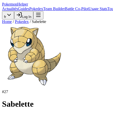
PokemonHelper
Actualités
Guides
Pokedex
Team Builder
Battle Co-Pilot
Usage Stats
Tou
fr
Log In
Home
/
Pokedex
/
Sabelette
#
27
Sabelette