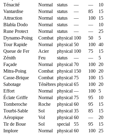
Ténacité
Normal
status
—
—
10
Vantardise
Normal
status
—
85
15
Attraction
Normal
status
—
100
15
Blabla Dodo
Normal
status
—
—
10
Rune Protect
Normal
status
—
—
25
Dynamo-Poing
Combat
physical
100
50
5
Tour Rapide
Normal
physical
50
100
40
Queue de Fer
Acier
physical
100
75
15
Zénith
Feu
status
—
—
5
Façade
Normal
physical
70
100
20
Mitra-Poing
Combat
physical
150
100
20
Casse-Brique
Combat
physical
75
100
15
Sabotage
Ténèbres
physical
65
100
20
Effort
Normal
physical
—
100
5
Éclate Griffe
Normal
physical
75
95
10
Tomberoche
Roche
physical
60
95
15
Tourbi-Sable
Sol
physical
35
85
15
Aéropique
Vol
physical
60
—
20
Tir de Boue
Sol
special
55
95
15
Implore
Normal
physical
60
100
25