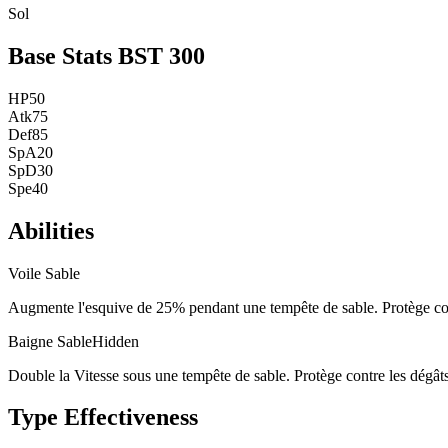
Sol
Base Stats
BST
300
HP
50
Atk
75
Def
85
SpA
20
SpD
30
Spe
40
Abilities
Voile Sable
Augmente l'esquive de 25% pendant une tempête de sable. Protège cont
Baigne Sable
Hidden
Double la Vitesse sous une tempête de sable. Protège contre les dégâts
Type Effectiveness