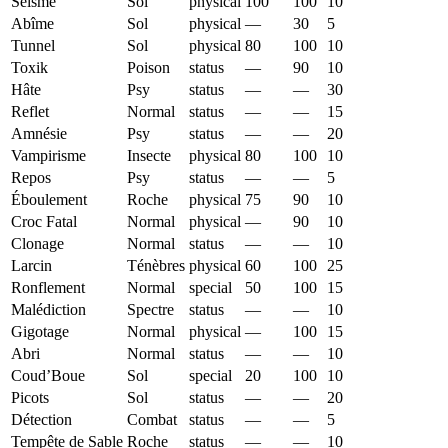
Séisme
Sol
physical
100
100
10
Abîme
Sol
physical
—
30
5
Tunnel
Sol
physical
80
100
10
Toxik
Poison
status
—
90
10
Hâte
Psy
status
—
—
30
Reflet
Normal
status
—
—
15
Amnésie
Psy
status
—
—
20
Vampirisme
Insecte
physical
80
100
10
Repos
Psy
status
—
—
5
Éboulement
Roche
physical
75
90
10
Croc Fatal
Normal
physical
—
90
10
Clonage
Normal
status
—
—
10
Larcin
Ténèbres
physical
60
100
25
Ronflement
Normal
special
50
100
15
Malédiction
Spectre
status
—
—
10
Gigotage
Normal
physical
—
100
15
Abri
Normal
status
—
—
10
Coud’Boue
Sol
special
20
100
10
Picots
Sol
status
—
—
20
Détection
Combat
status
—
—
5
Tempête de Sable
Roche
status
—
—
10