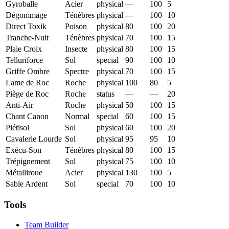
Gyroballe
Acier
physical
—
100
5
Dégommage
Ténèbres
physical
—
100
10
Direct Toxik
Poison
physical
80
100
20
Tranche-Nuit
Ténèbres
physical
70
100
15
Plaie Croix
Insecte
physical
80
100
15
Telluriforce
Sol
special
90
100
10
Griffe Ombre
Spectre
physical
70
100
15
Lame de Roc
Roche
physical
100
80
5
Piège de Roc
Roche
status
—
—
20
Anti-Air
Roche
physical
50
100
15
Chant Canon
Normal
special
60
100
15
Piétisol
Sol
physical
60
100
20
Cavalerie Lourde
Sol
physical
95
95
10
Exécu-Son
Ténèbres
physical
80
100
15
Trépignement
Sol
physical
75
100
10
Métalliroue
Acier
physical
130
100
5
Sable Ardent
Sol
special
70
100
10
Tools
Team Builder