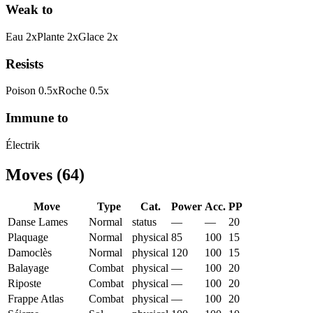
Weak to
Eau
2
x
Plante
2
x
Glace
2
x
Resists
Poison
0.5
x
Roche
0.5
x
Immune to
Électrik
Moves
(
64
)
Move
Type
Cat.
Power
Acc.
PP
Danse Lames
Normal
status
—
—
20
Plaquage
Normal
physical
85
100
15
Damoclès
Normal
physical
120
100
15
Balayage
Combat
physical
—
100
20
Riposte
Combat
physical
—
100
20
Frappe Atlas
Combat
physical
—
100
20