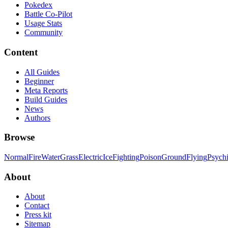
Pokedex
Battle Co-Pilot
Usage Stats
Community
Content
All Guides
Beginner
Meta Reports
Build Guides
News
Authors
Browse
Normal
Fire
Water
Grass
Electric
Ice
Fighting
Poison
Ground
Flying
Psych
About
About
Contact
Press kit
Sitemap