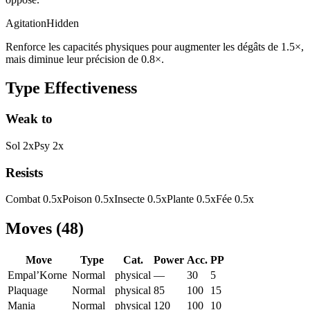
Agitation
Hidden
Renforce les capacités physiques pour augmenter les dégâts de 1.5×,
mais diminue leur précision de 0.8×.
Type Effectiveness
Weak to
Sol
2
x
Psy
2
x
Resists
Combat
0.5
x
Poison
0.5
x
Insecte
0.5
x
Plante
0.5
x
Fée
0.5
x
Moves
(
48
)
Move
Type
Cat.
Power
Acc.
PP
Empal’Korne
Normal
physical
—
30
5
Plaquage
Normal
physical
85
100
15
Mania
Normal
physical
120
100
10