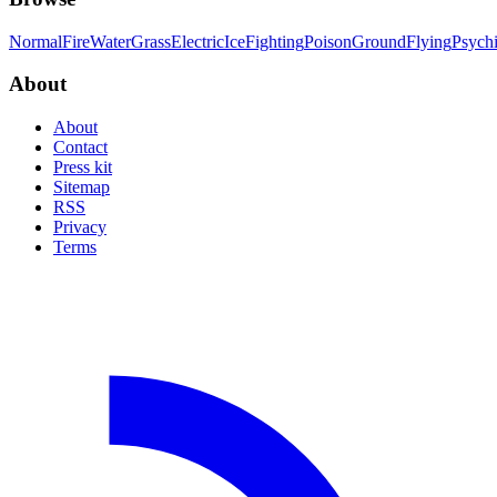
Normal
Fire
Water
Grass
Electric
Ice
Fighting
Poison
Ground
Flying
Psych
About
About
Contact
Press kit
Sitemap
RSS
Privacy
Terms