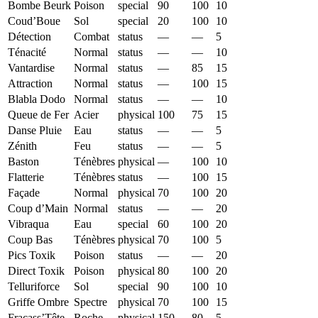
Bombe Beurk
Poison
special
90
100
10
Coud’Boue
Sol
special
20
100
10
Détection
Combat
status
—
—
5
Ténacité
Normal
status
—
—
10
Vantardise
Normal
status
—
85
15
Attraction
Normal
status
—
100
15
Blabla Dodo
Normal
status
—
—
10
Queue de Fer
Acier
physical
100
75
15
Danse Pluie
Eau
status
—
—
5
Zénith
Feu
status
—
—
5
Baston
Ténèbres
physical
—
100
10
Flatterie
Ténèbres
status
—
100
15
Façade
Normal
physical
70
100
20
Coup d’Main
Normal
status
—
—
20
Vibraqua
Eau
special
60
100
20
Coup Bas
Ténèbres
physical
70
100
5
Pics Toxik
Poison
status
—
—
20
Direct Toxik
Poison
physical
80
100
20
Telluriforce
Sol
special
90
100
10
Griffe Ombre
Spectre
physical
70
100
15
Fracass’Tête
Roche
physical
150
80
5