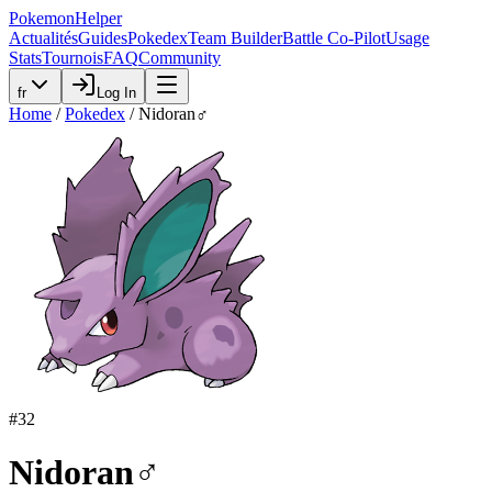
PokemonHelper
Actualités
Guides
Pokedex
Team Builder
Battle Co-Pilot
Usage
Stats
Tournois
FAQ
Community
fr
Log In
Home
/
Pokedex
/
Nidoran♂
#
32
Nidoran♂