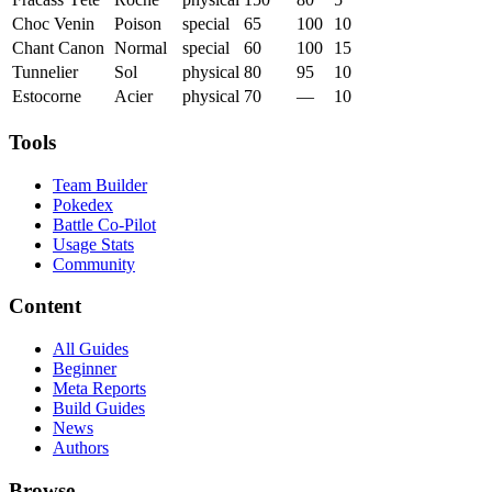
Choc Venin
Poison
special
65
100
10
Chant Canon
Normal
special
60
100
15
Tunnelier
Sol
physical
80
95
10
Estocorne
Acier
physical
70
—
10
Tools
Team Builder
Pokedex
Battle Co-Pilot
Usage Stats
Community
Content
All Guides
Beginner
Meta Reports
Build Guides
News
Authors
Browse