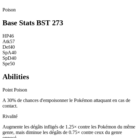
Poison
Base Stats
BST
273
HP
46
Atk
57
Def
40
SpA
40
SpD
40
Spe
50
Abilities
Point Poison
A 30% de chances d'empoisonner le Pokémon attaquant en cas de
contact.
Rivalité
Augmente les dégâts infligés de 1.25× contre les Pokémon du même
genre, mais diminue les dégâts de 0.75× contre ceux du genre
opposé.