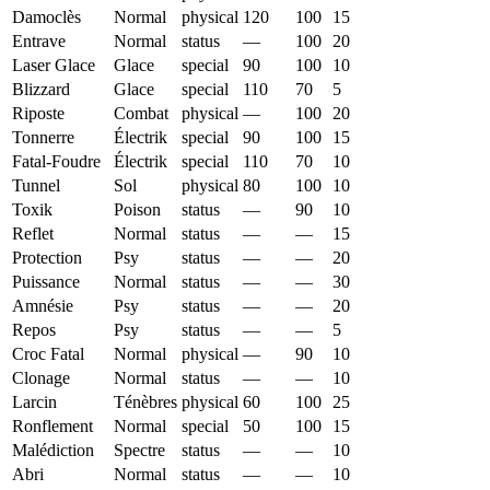
Damoclès
Normal
physical
120
100
15
Entrave
Normal
status
—
100
20
Laser Glace
Glace
special
90
100
10
Blizzard
Glace
special
110
70
5
Riposte
Combat
physical
—
100
20
Tonnerre
Électrik
special
90
100
15
Fatal-Foudre
Électrik
special
110
70
10
Tunnel
Sol
physical
80
100
10
Toxik
Poison
status
—
90
10
Reflet
Normal
status
—
—
15
Protection
Psy
status
—
—
20
Puissance
Normal
status
—
—
30
Amnésie
Psy
status
—
—
20
Repos
Psy
status
—
—
5
Croc Fatal
Normal
physical
—
90
10
Clonage
Normal
status
—
—
10
Larcin
Ténèbres
physical
60
100
25
Ronflement
Normal
special
50
100
15
Malédiction
Spectre
status
—
—
10
Abri
Normal
status
—
—
10