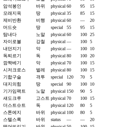
암석봉인
바위
physical
60
95
15
모래지옥
땅
physical
35
85
15
제비반환
비행
physical
60
—
20
머드숏
땅
special
55
95
15
탐내다
노말
physical
60
100
25
자이로볼
강철
physical
—
100
5
내던지기
악
physical
—
100
10
독찌르기
독
physical
80
100
20
깜짝베기
악
physical
70
100
15
시저크로스
벌레
physical
80
100
15
기합구슬
격투
special
120
70
5
대지의힘
땅
special
90
100
10
기가임팩트
노말
physical
150
90
5
섀도크루
고스트
physical
70
100
15
더스트슈트
독
physical
120
80
5
스톤에지
바위
physical
100
80
5
스텔스록
바위
status
—
—
20
떨어뜨리기
바위
physical
50
100
15