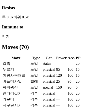
Resists
독
0.5
x
바위
0.5
x
Immune to
전기
Moves
(
70
)
Move
Type
Cat.
Power
Acc.
PP
칼춤
노말
status
—
—
20
누르기
노말
physical
85
100
15
이판사판태클
노말
physical
120
100
15
바늘미사일
벌레
physical
25
95
20
파괴광선
노말
special
150
90
5
안다리걸기
격투
physical
—
100
20
카운터
격투
physical
—
100
20
지구던지기
격투
physical
—
100
20