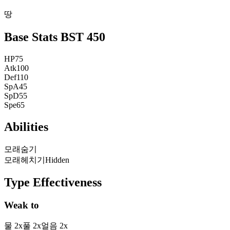
땅
Base Stats
BST
450
HP
75
Atk
100
Def
110
SpA
45
SpD
55
Spe
65
Abilities
모래숨기
모래헤치기
Hidden
Type Effectiveness
Weak to
물
2
x
풀
2
x
얼음
2
x