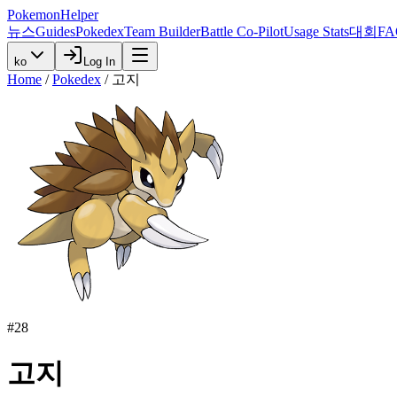
PokemonHelper
뉴스
Guides
Pokedex
Team Builder
Battle Co-Pilot
Usage Stats
대회
FA
ko
Log In
Home
/
Pokedex
/
고지
#
28
고지