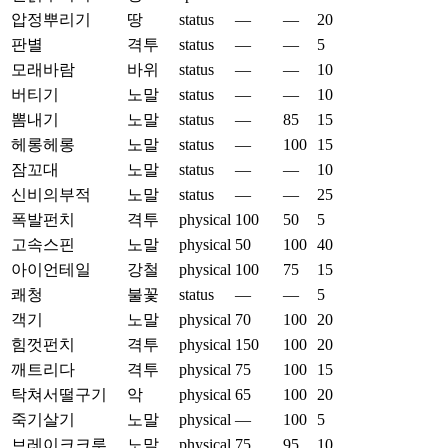
압정뿌리기
땅
status
—
—
20
판별
격투
status
—
—
5
모래바람
바위
status
—
—
10
버티기
노말
status
—
—
10
뽐내기
노말
status
—
85
15
헤롱헤롱
노말
status
—
100
15
잠꼬대
노말
status
—
—
10
신비의부적
노말
status
—
—
25
폭발펀치
격투
physical
100
50
5
고속스핀
노말
physical
50
100
40
아이언테일
강철
physical
100
75
15
쾌청
불꽃
status
—
—
5
객기
노말
physical
70
100
20
힘껏펀치
격투
physical
150
100
20
깨트리다
격투
physical
75
100
15
탁쳐서떨구기
악
physical
65
100
20
죽기살기
노말
physical
—
100
5
브레이크크루
노말
physical
75
95
10