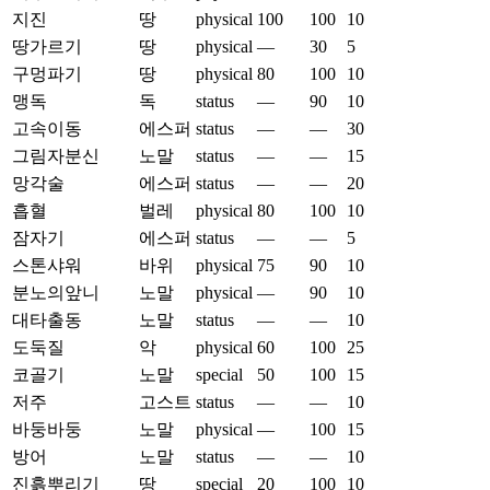
지진
땅
physical
100
100
10
땅가르기
땅
physical
—
30
5
구멍파기
땅
physical
80
100
10
맹독
독
status
—
90
10
고속이동
에스퍼
status
—
—
30
그림자분신
노말
status
—
—
15
망각술
에스퍼
status
—
—
20
흡혈
벌레
physical
80
100
10
잠자기
에스퍼
status
—
—
5
스톤샤워
바위
physical
75
90
10
분노의앞니
노말
physical
—
90
10
대타출동
노말
status
—
—
10
도둑질
악
physical
60
100
25
코골기
노말
special
50
100
15
저주
고스트
status
—
—
10
바둥바둥
노말
physical
—
100
15
방어
노말
status
—
—
10
진흙뿌리기
땅
special
20
100
10