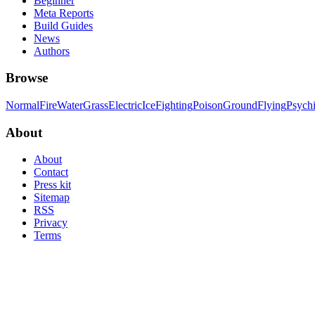
Beginner
Meta Reports
Build Guides
News
Authors
Browse
Normal
Fire
Water
Grass
Electric
Ice
Fighting
Poison
Ground
Flying
Psych
About
About
Contact
Press kit
Sitemap
RSS
Privacy
Terms