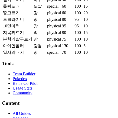
돌림노래
노말
special
60
100
15
땅고르기
땅
physical
60
100
20
드릴라이너
땅
physical
80
95
10
10만마력
땅
physical
95
95
10
지옥찌르기
악
physical
80
100
15
분함의발구르기
땅
physical
75
100
10
아이언롤러
강철
physical
130
100
5
열사의대지
땅
special
70
100
10
Tools
Team Builder
Pokedex
Battle Co-Pilot
Usage Stats
Community
Content
All Guides