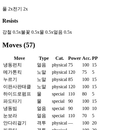
풀
2
x
전기
2
x
Resists
강철
0.5
x
불꽃
0.5
x
물
0.5
x
얼음
0.5
x
Moves
(
57
)
Move
Type
Cat.
Power
Acc.
PP
냉동펀치
얼음
physical
75
100
15
메가톤킥
노말
physical
120
75
5
누르기
노말
physical
85
100
15
이판사판태클
노말
physical
120
100
15
하이드로펌프
물
special
110
80
5
파도타기
물
special
90
100
15
냉동빔
얼음
special
90
100
10
눈보라
얼음
special
110
70
5
안다리걸기
격투
physical
—
100
20