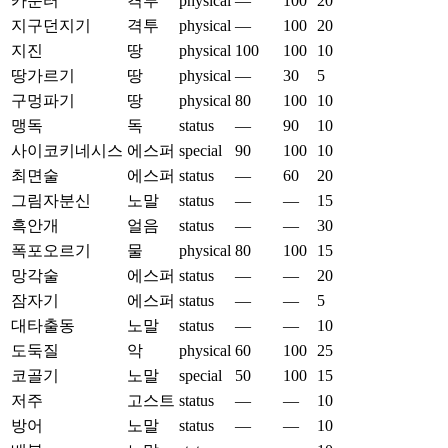
카운터
격투
physical
—
100
20
지구던지기
격투
physical
—
100
20
지진
땅
physical
100
100
10
땅가르기
땅
physical
—
30
5
구멍파기
땅
physical
80
100
10
맹독
독
status
—
90
10
사이코키네시스
에스퍼
special
90
100
10
최면술
에스퍼
status
—
60
20
그림자분신
노말
status
—
—
15
흑안개
얼음
status
—
—
30
폭포오르기
물
physical
80
100
15
망각술
에스퍼
status
—
—
20
잠자기
에스퍼
status
—
—
5
대타출동
노말
status
—
—
10
도둑질
악
physical
60
100
25
코골기
노말
special
50
100
15
저주
고스트
status
—
—
10
방어
노말
status
—
—
10