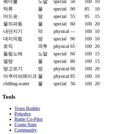
웨더볼
노말
special
50
100
10
탁류
물
special
90
85
10
머드숏
땅
special
55
95
15
물의파동
물
special
60
100
20
내던지기
악
physical
—
100
10
대지의힘
땅
special
90
100
10
로킥
격투
physical
65
100
20
돌림노래
노말
special
60
100
15
열탕
물
special
80
100
15
땅고르기
땅
physical
60
100
20
아쿠아브레이크
물
physical
85
100
10
chilling-water
물
special
50
100
20
Tools
Team Builder
Pokedex
Battle Co-Pilot
Usage Stats
Community