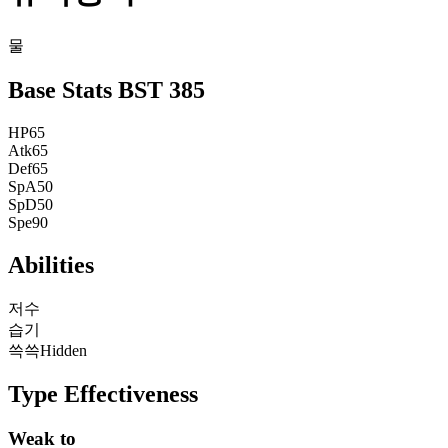
물
Base Stats
BST
385
HP
65
Atk
65
Def
65
SpA
50
SpD
50
Spe
90
Abilities
저수
습기
쓱쓱
Hidden
Type Effectiveness
Weak to