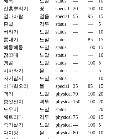
배북
노말
status
—
—
10
진흙뿌리기
땅
special
20
100
10
얼다바람
얼음
special
55
95
15
판별
격투
status
—
—
5
버티기
노말
status
—
—
10
뽐내기
노말
status
—
85
15
헤롱헤롱
노말
status
—
100
15
잠꼬대
노말
status
—
—
10
앵콜
노말
status
—
100
5
비바라기
물
status
—
—
5
자기암시
노말
status
—
—
10
바다회오리
물
special
35
85
15
객기
노말
physical
70
100
20
힘껏펀치
격투
physical
150
100
20
도우미
노말
status
—
—
20
깨트리다
격투
physical
75
100
15
죽기살기
노말
physical
—
100
5
다이빙
물
physical
80
100
10