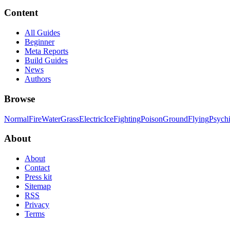
Content
All Guides
Beginner
Meta Reports
Build Guides
News
Authors
Browse
Normal
Fire
Water
Grass
Electric
Ice
Fighting
Poison
Ground
Flying
Psych
About
About
Contact
Press kit
Sitemap
RSS
Privacy
Terms