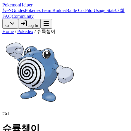
PokemonHelper
뉴스
Guides
Pokedex
Team Builder
Battle Co-Pilot
Usage Stats
대회
FAQ
Community
ko
Log In
Home
/
Pokedex
/
슈륙챙이
#
61
슈륙챙이