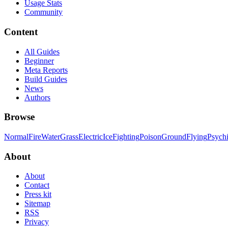
Usage Stats
Community
Content
All Guides
Beginner
Meta Reports
Build Guides
News
Authors
Browse
Normal
Fire
Water
Grass
Electric
Ice
Fighting
Poison
Ground
Flying
Psych
About
About
Contact
Press kit
Sitemap
RSS
Privacy