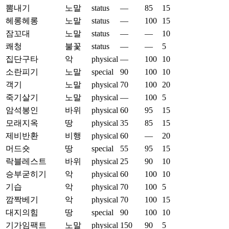
뽐내기
노말
status
—
85
15
헤롱헤롱
노말
status
—
100
15
잠꼬대
노말
status
—
—
10
쾌청
불꽃
status
—
—
5
집단구타
악
physical
—
100
10
소란피기
노말
special
90
100
10
객기
노말
physical
70
100
20
죽기살기
노말
physical
—
100
5
암석봉인
바위
physical
60
95
15
모래지옥
땅
physical
35
85
15
제비반환
비행
physical
60
—
20
머드숏
땅
special
55
95
15
락블레스트
바위
physical
25
90
10
승부굳히기
악
physical
60
100
10
기습
악
physical
70
100
5
깜짝베기
악
physical
70
100
15
대지의힘
땅
special
90
100
10
기가임팩트
노말
physical
150
90
5