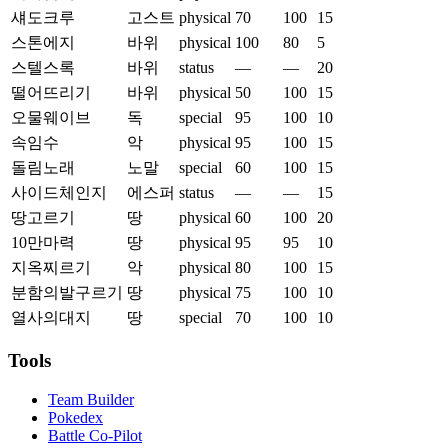
섀도크루
고스트
physical
70
100
15
스톤에지
바위
physical
100
80
5
스텔스록
바위
status
—
—
20
떨어뜨리기
바위
physical
50
100
15
오물웨이브
독
special
95
100
10
속임수
악
physical
95
100
15
돌림노래
노말
special
60
100
15
사이드체인지
에스퍼
status
—
—
15
땅고르기
땅
physical
60
100
20
10만마력
땅
physical
95
95
10
지옥찌르기
악
physical
80
100
15
분함의발구르기
땅
physical
75
100
10
열사의대지
땅
special
70
100
10
Tools
Team Builder
Pokedex
Battle Co-Pilot