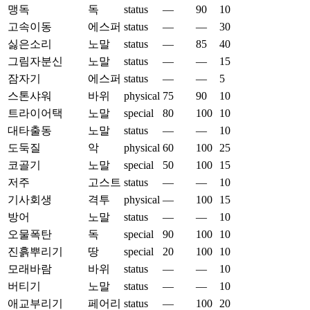
맹독
독
status
—
90
10
고속이동
에스퍼
status
—
—
30
싫은소리
노말
status
—
85
40
그림자분신
노말
status
—
—
15
잠자기
에스퍼
status
—
—
5
스톤샤워
바위
physical
75
90
10
트라이어택
노말
special
80
100
10
대타출동
노말
status
—
—
10
도둑질
악
physical
60
100
25
코골기
노말
special
50
100
15
저주
고스트
status
—
—
10
기사회생
격투
physical
—
100
15
방어
노말
status
—
—
10
오물폭탄
독
special
90
100
10
진흙뿌리기
땅
special
20
100
10
모래바람
바위
status
—
—
10
버티기
노말
status
—
—
10
애교부리기
페어리
status
—
100
20