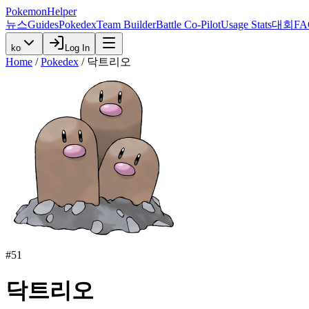
PokemonHelper
뉴스
Guides
Pokedex
Team Builder
Battle Co-Pilot
Usage Stats
대회
FA
ko
Log In
Home
/
Pokedex
/
닥트리오
#
51
닥트리오