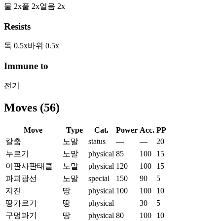
물
2
x
풀
2
x
얼음
2
x
Resists
독
0.5
x
바위
0.5
x
Immune to
전기
Moves
(
56
)
Move
Type
Cat.
Power
Acc.
PP
칼춤
노말
status
—
—
20
누르기
노말
physical
85
100
15
이판사판태클
노말
physical
120
100
15
파괴광선
노말
special
150
90
5
지진
땅
physical
100
100
10
땅가르기
땅
physical
—
30
5
구멍파기
땅
physical
80
100
10