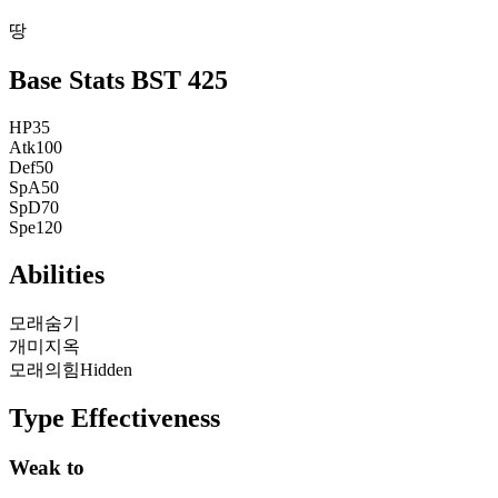
땅
Base Stats
BST
425
HP
35
Atk
100
Def
50
SpA
50
SpD
70
Spe
120
Abilities
모래숨기
개미지옥
모래의힘
Hidden
Type Effectiveness
Weak to