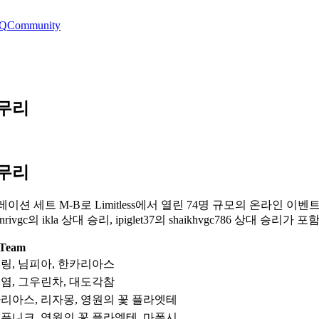
Q
Community
 마무리
 마무리
pions 레귤레이션 세트 M-B로 Limitless에서 열린 74명 규모의 온라인 
rivgc의 ikla 상대 승리, ipiglet37의 shaikhvgc786 상대 승리가
Team
키링, 님피아, 한카리아스
흥염, 그우린차, 대도각참
카리아스, 리자몽, 영원의 꽃 플라엣테
포푸니크, 영원의 꽃 플라엣테, 마폭시