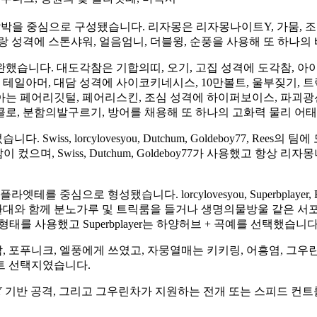
압박을 중심으로 구성됐습니다. 리자몽은 리자몽나이트Y, 가뭄, 조
랑 성격에 스톤샤워, 얼음엄니, 더블윙, 순풍을 사용해 또 하나의
했습니다. 대도각참은 기합의띠, 오기, 고집 성격에 도각참, 아
 테일아머, 대담 성격에 사이코키네시스, 10만볼트, 울부짖기, 
는 페어리깃털, 페어리스킨, 조심 성격에 하이퍼보이스, 파괴광선
클로, 분함의발구르기, 방어를 채용해 또 하나의 고화력 물리 어
lorcylovesyou, Dutchum, Goldeboy77, Rees의 팀에 모두
으며, Swiss, Dutchum, Goldeboy77가 사용했고 항상 
를 중심으로 형성됐습니다. lorcylovesyou, Superbplayer
, 환대와 함께 분노가루 및 트릭룸을 들거나 생명의물방울 같은 
 + 독수 형태를 사용했고 Superbplayer는 하양허브 + 곡예를 선택했습니다
 포푸니크, 엘풍에게 쓰였고, 자뭉열매는 키키링, 어흥염, 그우
한 서포트 선택지였습니다.
 기반 공격, 그리고 그우린차가 지원하는 전개 또는 스피드 컨트