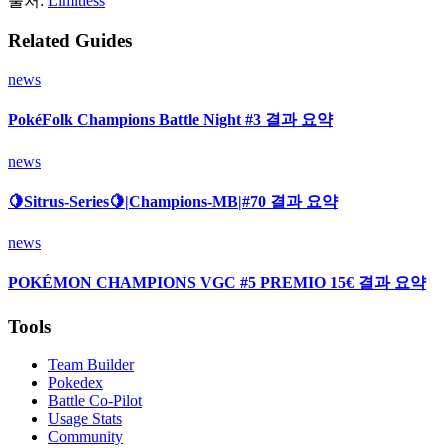
출처:
Limitless
Related Guides
news
PokéFolk Champions Battle Night #3 결과 요약
news
🍋Sitrus-Series🍋|Champions-MB|#70 결과 요약
news
POKÉMON CHAMPIONS VGC #5 PREMIO 15€ 결과 요약
Tools
Team Builder
Pokedex
Battle Co-Pilot
Usage Stats
Community