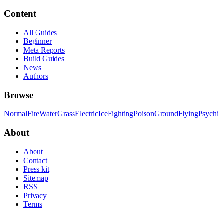
Content
All Guides
Beginner
Meta Reports
Build Guides
News
Authors
Browse
Normal
Fire
Water
Grass
Electric
Ice
Fighting
Poison
Ground
Flying
Psych
About
About
Contact
Press kit
Sitemap
RSS
Privacy
Terms