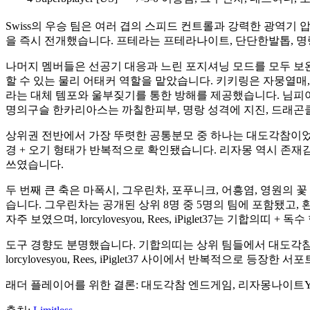
Swiss의 우승 팀은 여러 겹의 스피드 컨트롤과 강력한 광역기 
을 즉시 전개했습니다. 프테라는 프테라나이트, 단단한발톱, 명
나머지 멤버들은 선공기 대응과 느린 포지셔닝 모드를 모두 보완
할 수 있는 물리 어태커 역할을 맡았습니다. 키키링은 자뭉열매,
라는 대체 템포와 울부짖기를 통한 방해를 제공했습니다. 님피아
명의구슬 한카리아스는 까칠한피부, 명랑 성격에 지진, 드래곤
상위권 전반에서 가장 뚜렷한 공통분모 중 하나는 대도각참이었습니다. Swiss, 
경 + 오기 형태가 반복적으로 확인됐습니다. 리자몽 역시 존재감이 컸
쓰였습니다.
두 번째 큰 축은 마폭시, 그우린차, 포푸니크, 어흥염, 영원의 꽃 플라엣테
습니다. 그우린차는 공개된 상위 8명 중 5명의 팀에 포함됐고
자주 보였으며, lorcylovesyou, Rees, iPiglet37는 기합의띠
도구 경향도 분명했습니다. 기합의띠는 상위 팀들에서 대도각참,
lorcylovesyou, Rees, iPiglet37 사이에서 반복적으로 등장
래더 플레이어를 위한 결론: 대도각참 엔드게임, 리자몽나이트Y