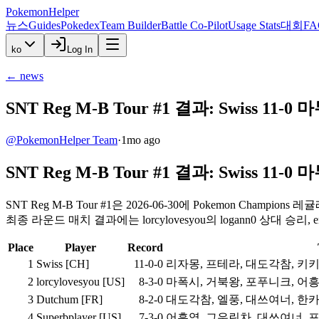
PokemonHelper
뉴스
Guides
Pokedex
Team Builder
Battle Co-Pilot
Usage Stats
대회
FA
ko
Log In
←
news
SNT Reg M-B Tour #1 결과: Swiss 11-0
@
PokemonHelper Team
·
1mo ago
SNT Reg M-B Tour #1 결과: Swiss 11-0
SNT Reg M-B Tour #1은 2026-06-30에 Pokemon Cham
최종 라운드 매치 결과에는 lorcylovesyou의 logann0 상대 승리, en
Place
Player
Record
1
Swiss [CH]
11-0-0
리자몽, 프테라, 대도각참, 키
2
lorcylovesyou [US]
8-3-0
마폭시, 거북왕, 포푸니크, 어
3
Dutchum [FR]
8-2-0
대도각참, 엘풍, 대쓰여너, 한
4
Superbplayer [US]
7-3-0
어흥염, 그우린차, 대쓰여너, 