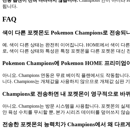
전송 옵션이 전혀 나타나지 않습니다.
Champions 안이 아니
됩니다.
FAQ
색이 다른 포켓몬도 Pokemon Champions로 전송되
예. 색이 다른 상태는 완전히 이어집니다. HOME에서 색이 다른 
로, 색이 다른 상태와 특성은 특정 포켓몬을 다른 포켓몬 대신 
Pokemon Champions에 Pokemon HOME 프리
아니요. Champions 연동은 무료 베이직 플랜에서도 작동합니다
니다. Champions는 개체값을 사용하지 않으므로 개체값 심판
Champions로 전송하면 내 포켓몬이 영구적으로 바
아니요. Champions는 방문 시스템을 사용합니다. 포켓몬의 실
안 육성 수치를 무시할 뿐, 본가 시리즈 데이터를 덮어쓰지 않습
전송한 포켓몬의 능력치가 Champions에서 왜 다르