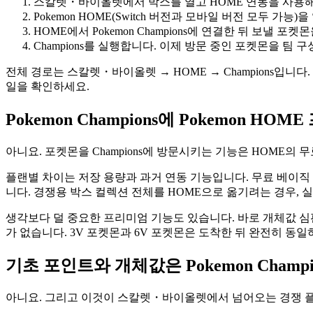
스칼렛・바이올렛에서 박스를 열고 HOME 연동을 사용해
Pokemon HOME(Switch 버전과 모바일 버전 모두 가
HOME에서 Pokemon Champions에 연결한 뒤 보낼 포
Champions를 실행합니다. 이제 방문 중인 포켓몬을 팀
전체 경로는 스칼렛・바이올렛 → HOME → Champions입니
일을 확인하세요.
Pokemon Champions에 Pokemon H
아니요. 포켓몬을 Champions에 방문시키는 기능은 HOME의 
플랜별 차이는 저장 용량과 과거 연동 기능입니다. 무료 베이직 
니다. 경쟁용 박스 컬렉션 전체를 HOME으로 옮기려는 경우, 실제
생각보다 덜 중요한 프리미엄 기능도 있습니다. 바로 개체값 심판 기
가 없습니다. 3V 포켓몬과 6V 포켓몬은 도착한 뒤 완전히 동
기초 포인트와 개체값은 Pokemon Champ
아니요. 그리고 이것이 스칼렛・바이올렛에서 넘어오는 경쟁 