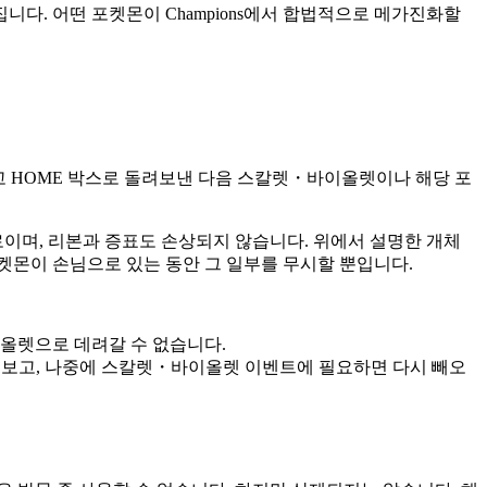
집니다. 어떤 포켓몬이 Champions에서 합법적으로 메가진화할
 끝내고 HOME 박스로 돌려보낸 다음 스칼렛・바이올렛이나 해당 포
대로이며, 리본과 증표도 손상되지 않습니다. 위에서 설명한 개체
 포켓몬이 손님으로 있는 동안 그 일부를 무시할 뿐입니다.
이올렛으로 데려갈 수 없습니다.
 보고, 나중에 스칼렛・바이올렛 이벤트에 필요하면 다시 빼오