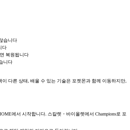
 않습니다
니다
아오면 복원됩니다
없습니다
 색이 다른 상태, 배울 수 있는 기술은 포켓몬과 함께 이동하지만,
 HOME에서 시작합니다. 스칼렛・바이올렛에서 Champions로 포