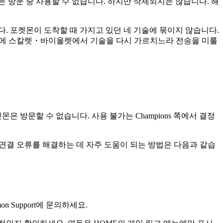
기술은 방문 중 사용할 수 없습니다. 하지만 삭제되지는 않습니다. 해
다. 포켓몬이 도착할 때 가지고 있던 네 기술에 묶이지 않습니다.
 전송 전에 스칼렛・바이올렛에서 기술을 다시 가르치느라 전송을 미룰
켓몬은 방문할 수 없습니다. 사용 불가는 Champions 쪽에서 결정
ME 연결 오류를 해결하는 데 자주 도움이 되는 방법은 다음과 같습
 Support에 문의하세요.