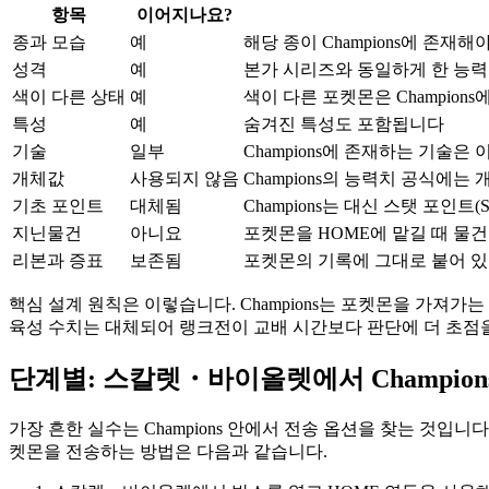
항목
이어지나요?
종과 모습
예
해당 종이 Champions에 존재
성격
예
본가 시리즈와 동일하게 한 능력치
색이 다른 상태
예
색이 다른 포켓몬은 Champio
특성
예
숨겨진 특성도 포함됩니다
기술
일부
Champions에 존재하는 기술
개체값
사용되지 않음
Champions의 능력치 공식에
기초 포인트
대체됨
Champions는 대신 스탯 포
지닌물건
아니요
포켓몬을 HOME에 맡길 때 물건은
리본과 증표
보존됨
포켓몬의 기록에 그대로 붙어 
핵심 설계 원칙은 이렇습니다. Champions는 포켓몬을 가져가는
육성 수치는 대체되어 랭크전이 교배 시간보다 판단에 더 초점을
단계별: 스칼렛・바이올렛에서 Champio
가장 흔한 실수는 Champions 안에서 전송 옵션을 찾는 것입니
켓몬을 전송하는 방법은 다음과 같습니다.