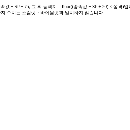
 + SP + 75, 그 외 능력치 = floor((종족값 + SP + 20
 전까지 수치는 스칼렛・바이올렛과 일치하지 않습니다.