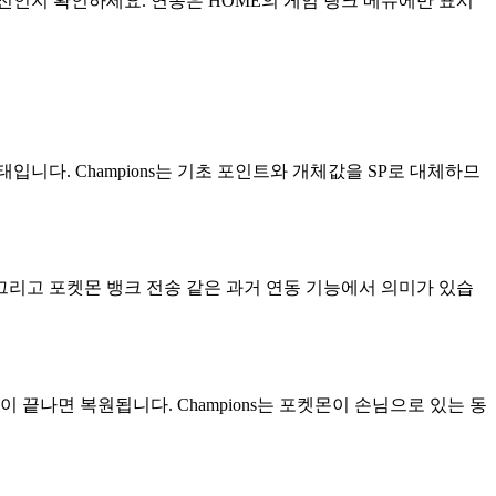
최신 버전인지 확인하세요. 연동은 HOME의 게임 링크 메뉴에만 표시
태입니다. Champions는 기초 포인트와 개체값을 SP로 대체하므
칸, 그리고 포켓몬 뱅크 전송 같은 과거 연동 기능에서 의미가 있습
이 끝나면 복원됩니다. Champions는 포켓몬이 손님으로 있는 동