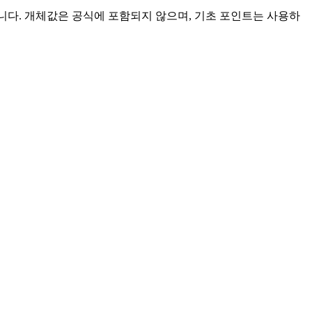
) × 성격)입니다. 개체값은 공식에 포함되지 않으며, 기초 포인트는 사용하