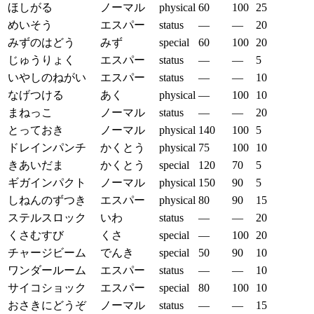
ほしがる
ノーマル
physical
60
100
25
めいそう
エスパー
status
—
—
20
みずのはどう
みず
special
60
100
20
じゅうりょく
エスパー
status
—
—
5
いやしのねがい
エスパー
status
—
—
10
なげつける
あく
physical
—
100
10
まねっこ
ノーマル
status
—
—
20
とっておき
ノーマル
physical
140
100
5
ドレインパンチ
かくとう
physical
75
100
10
きあいだま
かくとう
special
120
70
5
ギガインパクト
ノーマル
physical
150
90
5
しねんのずつき
エスパー
physical
80
90
15
ステルスロック
いわ
status
—
—
20
くさむすび
くさ
special
—
100
20
チャージビーム
でんき
special
50
90
10
ワンダールーム
エスパー
status
—
—
10
サイコショック
エスパー
special
80
100
10
おさきにどうぞ
ノーマル
status
—
—
15