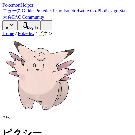
PokemonHelper
ニュース
Guides
Pokedex
Team Builder
Battle Co-Pilot
Usage Stats
大会
FAQ
Community
ja
Log In
Home
/
Pokedex
/
ピクシー
#
36
ピクシー