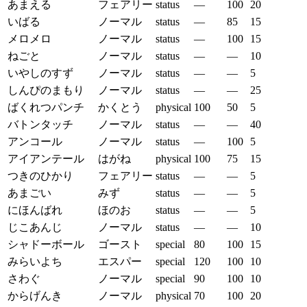
あまえる
フェアリー
status
—
100
20
いばる
ノーマル
status
—
85
15
メロメロ
ノーマル
status
—
100
15
ねごと
ノーマル
status
—
—
10
いやしのすず
ノーマル
status
—
—
5
しんぴのまもり
ノーマル
status
—
—
25
ばくれつパンチ
かくとう
physical
100
50
5
バトンタッチ
ノーマル
status
—
—
40
アンコール
ノーマル
status
—
100
5
アイアンテール
はがね
physical
100
75
15
つきのひかり
フェアリー
status
—
—
5
あまごい
みず
status
—
—
5
にほんばれ
ほのお
status
—
—
5
じこあんじ
ノーマル
status
—
—
10
シャドーボール
ゴースト
special
80
100
15
みらいよち
エスパー
special
120
100
10
さわぐ
ノーマル
special
90
100
10
からげんき
ノーマル
physical
70
100
20