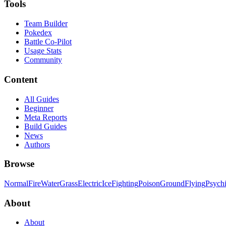
Tools
Team Builder
Pokedex
Battle Co-Pilot
Usage Stats
Community
Content
All Guides
Beginner
Meta Reports
Build Guides
News
Authors
Browse
Normal
Fire
Water
Grass
Electric
Ice
Fighting
Poison
Ground
Flying
Psych
About
About