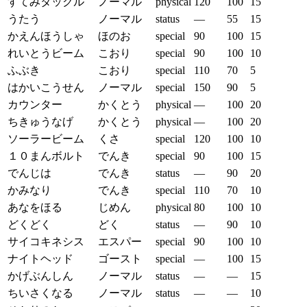
すてみタックル
ノーマル
physical
120
100
15
うたう
ノーマル
status
—
55
15
かえんほうしゃ
ほのお
special
90
100
15
れいとうビーム
こおり
special
90
100
10
ふぶき
こおり
special
110
70
5
はかいこうせん
ノーマル
special
150
90
5
カウンター
かくとう
physical
—
100
20
ちきゅうなげ
かくとう
physical
—
100
20
ソーラービーム
くさ
special
120
100
10
１０まんボルト
でんき
special
90
100
15
でんじは
でんき
status
—
90
20
かみなり
でんき
special
110
70
10
あなをほる
じめん
physical
80
100
10
どくどく
どく
status
—
90
10
サイコキネシス
エスパー
special
90
100
10
ナイトヘッド
ゴースト
special
—
100
15
かげぶんしん
ノーマル
status
—
—
15
ちいさくなる
ノーマル
status
—
—
10