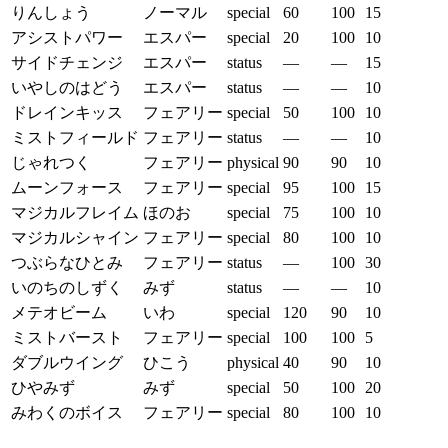
りんしょう
ノーマル
special
60
100
15
アシストパワー
エスパー
special
20
100
10
サイドチェンジ
エスパー
status
—
—
15
いやしのはどう
エスパー
status
—
—
10
ドレインキッス
フェアリー
special
50
100
10
ミストフィールド
フェアリー
status
—
—
10
じゃれつく
フェアリー
physical
90
90
10
ムーンフォース
フェアリー
special
95
100
15
マジカルフレイム
ほのお
special
75
100
10
マジカルシャイン
フェアリー
special
80
100
10
つぶらなひとみ
フェアリー
status
—
100
30
いのちのしずく
みず
status
—
—
10
メテオビーム
いわ
special
120
90
10
ミストバースト
フェアリー
special
100
100
5
ダブルウイング
ひこう
physical
40
90
10
ひやみず
みず
special
50
100
20
みわくのボイス
フェアリー
special
80
100
10