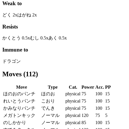
Weak to
どく
2
x
はがね
2
x
Resists
かくとう
0.5
x
むし
0.5
x
あく
0.5
x
Immune to
ドラゴン
Moves
(
112
)
Move
Type
Cat.
Power
Acc.
PP
ほのおのパンチ
ほのお
physical
75
100
15
れいとうパンチ
こおり
physical
75
100
15
かみなりパンチ
でんき
physical
75
100
15
メガトンキック
ノーマル
physical
120
75
5
のしかかり
ノーマル
physical
85
100
15