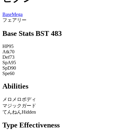
Base
Mega
フェアリー
Base Stats
BST
483
HP
95
Atk
70
Def
73
SpA
95
SpD
90
Spe
60
Abilities
メロメロボディ
マジックガード
てんねん
Hidden
Type Effectiveness