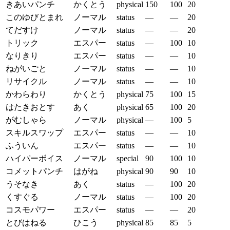
きあいパンチ
かくとう
physical
150
100
20
このゆびとまれ
ノーマル
status
—
—
20
てだすけ
ノーマル
status
—
—
20
トリック
エスパー
status
—
100
10
なりきり
エスパー
status
—
—
10
ねがいごと
ノーマル
status
—
—
10
リサイクル
ノーマル
status
—
—
10
かわらわり
かくとう
physical
75
100
15
はたきおとす
あく
physical
65
100
20
がむしゃら
ノーマル
physical
—
100
5
スキルスワップ
エスパー
status
—
—
10
ふういん
エスパー
status
—
—
10
ハイパーボイス
ノーマル
special
90
100
10
コメットパンチ
はがね
physical
90
90
10
うそなき
あく
status
—
100
20
くすぐる
ノーマル
status
—
100
20
コスモパワー
エスパー
status
—
—
20
とびはねる
ひこう
physical
85
85
5