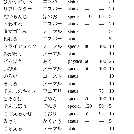
ひかりのかべ
エスパー
status
—
—
30
リフレクター
エスパー
status
—
—
20
だいもんじ
ほのお
special
110
85
5
ドわすれ
エスパー
status
—
—
20
タマゴうみ
ノーマル
status
—
—
5
ねむる
エスパー
status
—
—
5
トライアタック
ノーマル
special
80
100
10
みがわり
ノーマル
status
—
—
10
どろぼう
あく
physical
60
100
25
いびき
ノーマル
special
50
100
15
のろい
ゴースト
status
—
—
10
まもる
ノーマル
status
—
—
10
てんしのキッス
フェアリー
status
—
75
10
どろかけ
じめん
special
20
100
10
でんじほう
でんき
special
120
50
5
こごえるかぜ
こおり
special
55
95
15
みきり
かくとう
status
—
—
5
こらえる
ノーマル
status
—
—
10