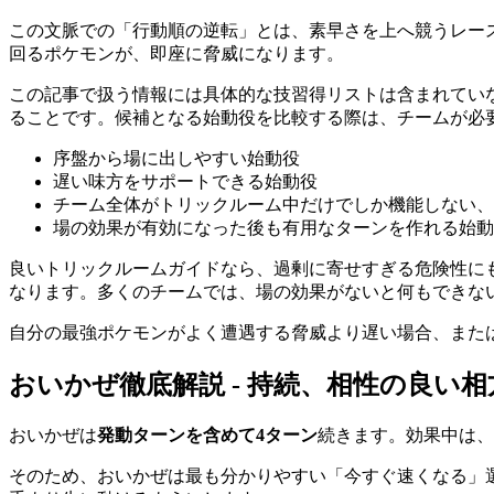
この文脈での「行動順の逆転」とは、素早さを上へ競うレー
回るポケモンが、即座に脅威になります。
この記事で扱う情報には具体的な技習得リストは含まれていないため
ることです。候補となる始動役を比較する際は、チームが必
序盤から場に出しやすい始動役
遅い味方をサポートできる始動役
チーム全体がトリックルーム中だけでしか機能しない、
場の効果が有効になった後も有用なターンを作れる始動
良いトリックルームガイドなら、過剰に寄せすぎる危険性に
なります。多くのチームでは、場の効果がないと何もできな
自分の最強ポケモンがよく遭遇する脅威より遅い場合、また
おいかぜ徹底解説 - 持続、相性の良い相
おいかぜは
発動ターンを含めて4ターン
続きます。効果中は、
そのため、おいかぜは最も分かりやすい「今すぐ速くなる」