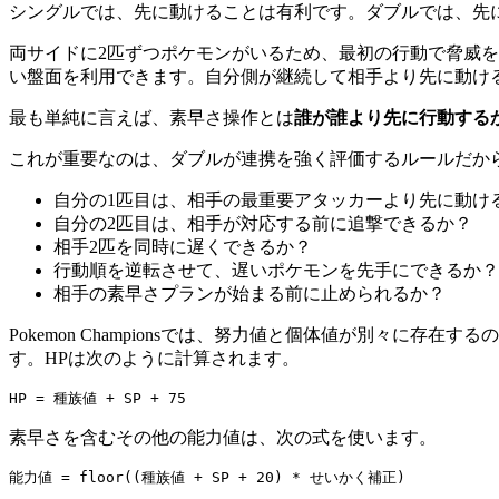
シングルでは、先に動けることは有利です。ダブルでは、先
両サイドに2匹ずつポケモンがいるため、最初の行動で脅威を
い盤面を利用できます。自分側が継続して相手より先に動け
最も単純に言えば、素早さ操作とは
誰が誰より先に行動する
これが重要なのは、ダブルが連携を強く評価するルールだか
自分の1匹目は、相手の最重要アタッカーより先に動け
自分の2匹目は、相手が対応する前に追撃できるか？
相手2匹を同時に遅くできるか？
行動順を逆転させて、遅いポケモンを先手にできるか？
相手の素早さプランが始まる前に止められるか？
Pokemon Championsでは、努力値と個体値が別々に存
す。HPは次のように計算されます。
素早さを含むその他の能力値は、次の式を使います。