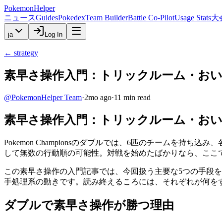
PokemonHelper
ニュース
Guides
Pokedex
Team Builder
Battle Co-Pilot
Usage Stats
大
ja
Log In
←
strategy
素早さ操作入門：トリックルーム・お
@
PokemonHelper Team
·
2mo ago
·
11
min read
素早さ操作入門：トリックルーム・お
Pokemon Championsのダブルでは、6匹のチームを
して無数の行動順の可能性。対戦を始めたばかりなら、ここ
この素早さ操作の入門記事では、今回扱う主要な5つの手段
手処理系の動きです。読み終えるころには、それぞれが何を
ダブルで素早さ操作が勝つ理由