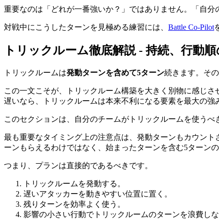
重要なのは「どれが一番強いか？」ではありません。「自分
対戦中にこうしたターンを見極める練習には、
Battle Co-Pilot
トリックルーム徹底解説 - 持続、行動
トリックルームは
発動ターンを含めて5ターン
続きます。その
この一文こそが、トリックルーム構築を大きく別物に感じさ
遅いなら、トリックルームは本来不利になる要素を最大の強
このセクションは、自分のチームがトリックルームを使うべ
最も重要なタイミング上の注意点は、発動ターンもカウントさ
ーンもらえるわけではなく、始まったターンを含む5ターン
つまり、プランは直接的であるべきです。
トリックルームを発動する。
遅いアタッカーを動きやすい位置に置く。
残りターンを効率よく使う。
影響の小さい行動でトリックルームのターンを浪費しな