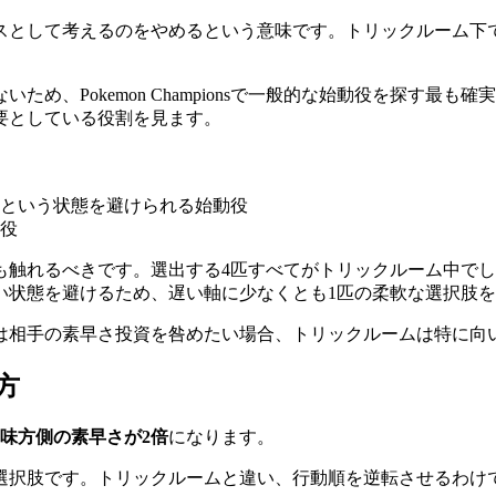
スとして考えるのをやめるという意味です。トリックルーム下
、Pokemon Championsで一般的な始動役を探す最も確
要としている役割を見ます。
という状態を避けられる始動役
役
も触れるべきです。選出する4匹すべてがトリックルーム中で
い状態を避けるため、遅い軸に少なくとも1匹の柔軟な選択肢
は相手の素早さ投資を咎めたい場合、トリックルームは特に向
方
味方側の素早さが2倍
になります。
選択肢です。トリックルームと違い、行動順を逆転させるわけ