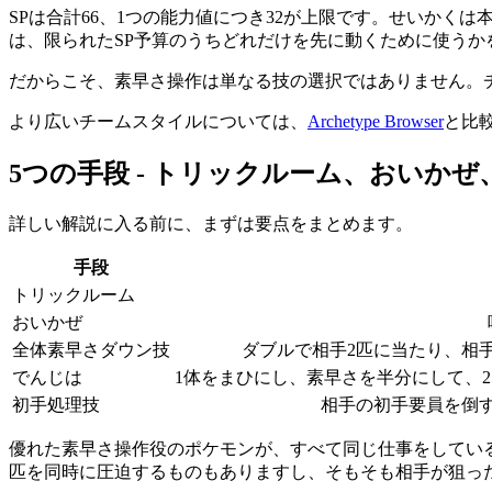
SPは合計66、1つの能力値につき32が上限です。せいかく
は、限られたSP予算のうちどれだけを先に動くために使うか
だからこそ、素早さ操作は単なる技の選択ではありません。
より広いチームスタイルについては、
Archetype Browser
と比
5つの手段 - トリックルーム、おいか
詳しい解説に入る前に、まずは要点をまとめます。
手段
トリックルーム
おいかぜ
全体素早さダウン技
ダブルで相手2匹に当たり、相手
でんじは
1体をまひにし、素早さを半分にして、2
初手処理技
相手の初手要員を倒
優れた素早さ操作役のポケモンが、すべて同じ仕事をしてい
匹を同時に圧迫するものもありますし、そもそも相手が狙っ