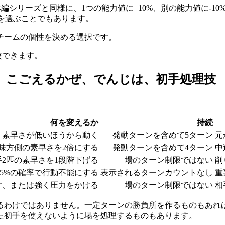
は本編シリーズと同様に、1つの能力値に+10%、別の能力値に-
を選ぶことでもあります。
チームの個性を決める選択です。
較できます。
ぜ、こごえるかぜ、でんじは、初手処理技
何を変えるか
持続
素早さが低いほうから動く
発動ターンを含めて5ターン
元
味方側の素早さを2倍にする
発動ターンを含めて4ターン
中
2匹の素早さを1段階下げる
場のターン制限ではない
削
5%の確率で行動不能にする
表示されるターンカウントなし
重
す、または強く圧力をかける
場のターン制限ではない
相
るわけではありません。一定ターンの勝負所を作るものもあれば
た初手を使えないように場を処理するものもあります。