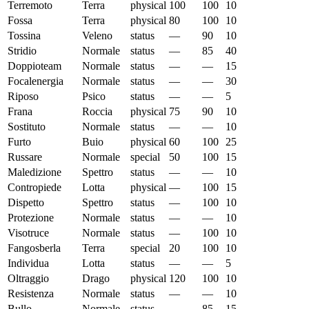
Terremoto
Terra
physical
100
100
10
Fossa
Terra
physical
80
100
10
Tossina
Veleno
status
—
90
10
Stridio
Normale
status
—
85
40
Doppioteam
Normale
status
—
—
15
Focalenergia
Normale
status
—
—
30
Riposo
Psico
status
—
—
5
Frana
Roccia
physical
75
90
10
Sostituto
Normale
status
—
—
10
Furto
Buio
physical
60
100
25
Russare
Normale
special
50
100
15
Maledizione
Spettro
status
—
—
10
Contropiede
Lotta
physical
—
100
15
Dispetto
Spettro
status
—
100
10
Protezione
Normale
status
—
—
10
Visotruce
Normale
status
—
100
10
Fangosberla
Terra
special
20
100
10
Individua
Lotta
status
—
—
5
Oltraggio
Drago
physical
120
100
10
Resistenza
Normale
status
—
—
10
Bullo
Normale
status
—
85
15