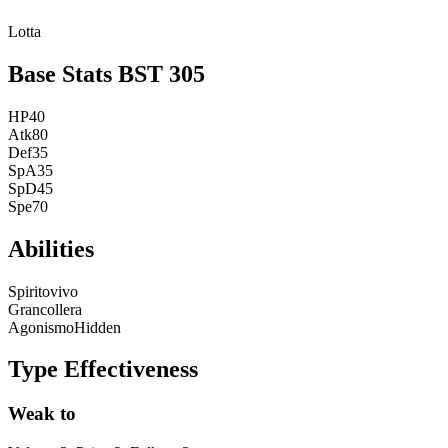
Lotta
Base Stats
BST
305
HP
40
Atk
80
Def
35
SpA
35
SpD
45
Spe
70
Abilities
Spiritovivo
Grancollera
Agonismo
Hidden
Type Effectiveness
Weak to