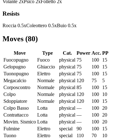
Volante
2
x
Psico
2
x
Folletto
2
x
Resists
Roccia
0.5
x
Coleottero
0.5
x
Buio
0.5
x
Moves
(
80
)
Move
Type
Cat.
Power
Acc.
PP
Fuocopugno
Fuoco
physical
75
100
15
Gelopugno
Ghiaccio
physical
75
100
15
Tuonopugno
Elettro
physical
75
100
15
Megacalcio
Normale
physical
120
75
5
Corposcontro
Normale
physical
85
100
15
Colpo
Normale
physical
120
100
10
Sdoppiatore
Normale
physical
120
100
15
Colpo Basso
Lotta
physical
—
100
20
Contrattacco
Lotta
physical
—
100
20
Movim. Sismico
Lotta
physical
—
100
20
Fulmine
Elettro
special
90
100
15
Tuono
Elettro
special
110
70
10