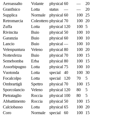
Aeroassalto
Volante
physical
60
—
20
Granfisico
Lotta
status
—
—
20
Supplica
Normale
physical
60
100
25
Retromarcia
Coleottero
physical
70
100
20
Zuffa
Lotta
physical
120
100
5
Rivincita
Buio
physical
50
100
10
Garanzia
Buio
physical
60
100
10
Lancio
Buio
physical
—
100
10
Velenpuntura
Veleno
physical
80
100
20
Nottesferza
Buio
physical
70
100
15
Semebomba
Erba
physical
80
100
15
Assorbipugno
Lotta
physical
75
100
10
Vuotonda
Lotta
special
40
100
30
Focalcolpo
Lotta
special
120
70
5
Ombrartigli
Spettro
physical
70
100
15
Sporcolancio
Veleno
physical
120
80
5
Pietrataglio
Roccia
physical
100
80
5
Abbattimento
Roccia
physical
50
100
15
Calciobasso
Lotta
physical
65
100
20
Coro
Normale
special
60
100
15