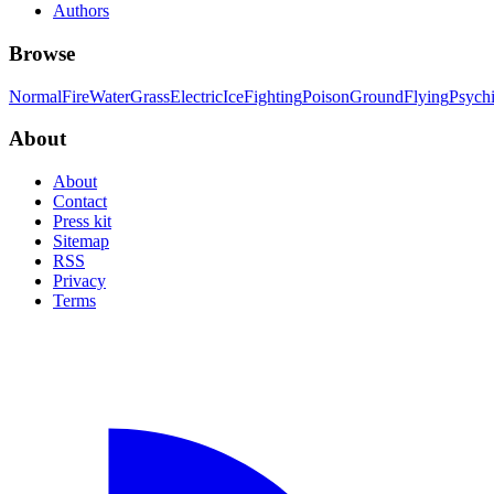
Authors
Browse
Normal
Fire
Water
Grass
Electric
Ice
Fighting
Poison
Ground
Flying
Psych
About
About
Contact
Press kit
Sitemap
RSS
Privacy
Terms