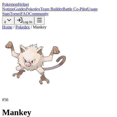
PokemonHelper
Notizie
Guides
Pokedex
Team Builder
Battle Co-Pilot
Usage
Stats
Tornei
FAQ
Community
it
Log In
Home
/
Pokedex
/
Mankey
#
56
Mankey