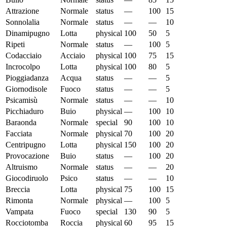
Attrazione
Normale
status
—
100
15
Sonnolalia
Normale
status
—
—
10
Dinamipugno
Lotta
physical
100
50
5
Ripeti
Normale
status
—
100
5
Codacciaio
Acciaio
physical
100
75
15
Incrocolpo
Lotta
physical
100
80
5
Pioggiadanza
Acqua
status
—
—
5
Giornodisole
Fuoco
status
—
—
5
Psicamisù
Normale
status
—
—
10
Picchiaduro
Buio
physical
—
100
10
Baraonda
Normale
special
90
100
10
Facciata
Normale
physical
70
100
20
Centripugno
Lotta
physical
150
100
20
Provocazione
Buio
status
—
100
20
Altruismo
Normale
status
—
—
20
Giocodiruolo
Psico
status
—
—
10
Breccia
Lotta
physical
75
100
15
Rimonta
Normale
physical
—
100
5
Vampata
Fuoco
special
130
90
5
Rocciotomba
Roccia
physical
60
95
15