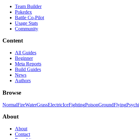
Team Builder
Pokedex
Battle Co-Pilot
Usage Stats
Community
Content
All Guides
Beginner
Meta Reports
Build Guides
News
Authors
Browse
Normal
Fire
Water
Grass
Electric
Ice
Fighting
Poison
Ground
Flying
Psych
About
About
Contact