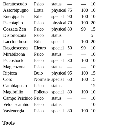
Barattoscudo
Psico
status
—
—
10
Assorbipugno
Lotta
physical
75
100
10
Energipalla
Erba
special
90
100
10
Psicotaglio
Psico
physical
70
100
20
Cozzata Zen
Psico
physical
80
90
15
Distortozona
Psico
status
—
—
5
Laccioerboso
Erba
special
—
100
20
Raggioscossa
Elettro
special
50
90
10
Mirabilzona
Psico
status
—
—
10
Psicoshock
Psico
special
80
100
10
Magicozona
Psico
status
—
—
10
Ripicca
Buio
physical
95
100
15
Coro
Normale
special
60
100
15
Cambiaposto
Psico
status
—
—
15
Magibrillio
Folletto
special
80
100
10
Campo Psichico
Psico
status
—
—
10
Velociscambio
Psico
status
—
—
10
Vastenergia
Psico
special
80
100
10
Tools