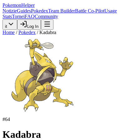
PokemonHelper
Notizie
Guides
Pokedex
Team Builder
Battle Co-Pilot
Usage
Stats
Tornei
FAQ
Community
it
Log In
Home
/
Pokedex
/
Kadabra
#
64
Kadabra