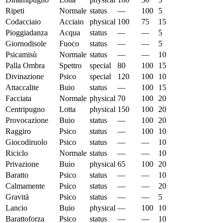
Ripeti
Normale
status
—
100
5
Codacciaio
Acciaio
physical
100
75
15
Pioggiadanza
Acqua
status
—
—
5
Giornodisole
Fuoco
status
—
—
5
Psicamisù
Normale
status
—
—
10
Palla Ombra
Spettro
special
80
100
15
Divinazione
Psico
special
120
100
10
Attaccalite
Buio
status
—
100
15
Facciata
Normale
physical
70
100
20
Centripugno
Lotta
physical
150
100
20
Provocazione
Buio
status
—
100
20
Raggiro
Psico
status
—
100
10
Giocodiruolo
Psico
status
—
—
10
Riciclo
Normale
status
—
—
10
Privazione
Buio
physical
65
100
20
Baratto
Psico
status
—
—
10
Calmamente
Psico
status
—
—
20
Gravità
Psico
status
—
—
5
Lancio
Buio
physical
—
100
10
Barattoforza
Psico
status
—
—
10