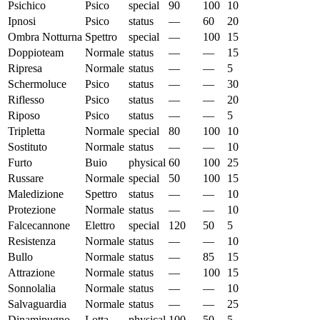
Psichico
Psico
special
90
100
10
Ipnosi
Psico
status
—
60
20
Ombra Notturna
Spettro
special
—
100
15
Doppioteam
Normale
status
—
—
15
Ripresa
Normale
status
—
—
5
Schermoluce
Psico
status
—
—
30
Riflesso
Psico
status
—
—
20
Riposo
Psico
status
—
—
5
Tripletta
Normale
special
80
100
10
Sostituto
Normale
status
—
—
10
Furto
Buio
physical
60
100
25
Russare
Normale
special
50
100
15
Maledizione
Spettro
status
—
—
10
Protezione
Normale
status
—
—
10
Falcecannone
Elettro
special
120
50
5
Resistenza
Normale
status
—
—
10
Bullo
Normale
status
—
85
15
Attrazione
Normale
status
—
100
15
Sonnolalia
Normale
status
—
—
10
Salvaguardia
Normale
status
—
—
25
Dinamipugno
Lotta
physical
100
50
5