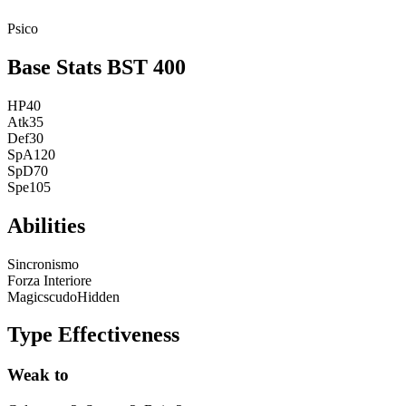
Psico
Base Stats
BST
400
HP
40
Atk
35
Def
30
SpA
120
SpD
70
Spe
105
Abilities
Sincronismo
Forza Interiore
Magicscudo
Hidden
Type Effectiveness
Weak to