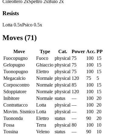
Coleottero
2
x
Spettro
2
x
Buio
2
x
Resists
Lotta
0.5
x
Psico
0.5
x
Moves
(
71
)
Move
Type
Cat.
Power
Acc.
PP
Fuocopugno
Fuoco
physical
75
100
15
Gelopugno
Ghiaccio
physical
75
100
15
Tuonopugno
Elettro
physical
75
100
15
Megacalcio
Normale
physical
120
75
5
Corposcontro
Normale
physical
85
100
15
Sdoppiatore
Normale
physical
120
100
15
Inibitore
Normale
status
—
100
20
Contrattacco
Lotta
physical
—
100
20
Movim. Sismico
Lotta
physical
—
100
20
Tuononda
Elettro
status
—
90
20
Fossa
Terra
physical
80
100
10
Tossina
Veleno
status
—
90
10