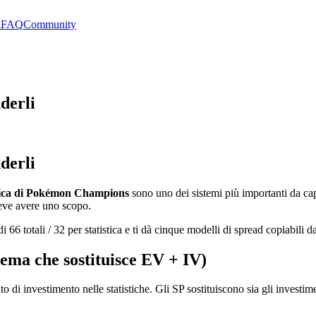
i
FAQ
Community
nderli
nderli
stica di Pokémon Champions
sono uno dei sistemi più importanti da capi
 deve avere uno scopo.
te di 66 totali / 32 per statistica e ti dà cinque modelli di spread copiabil
ema che sostituisce EV + IV)
 di investimento nelle statistiche. Gli SP sostituiscono sia gli invest