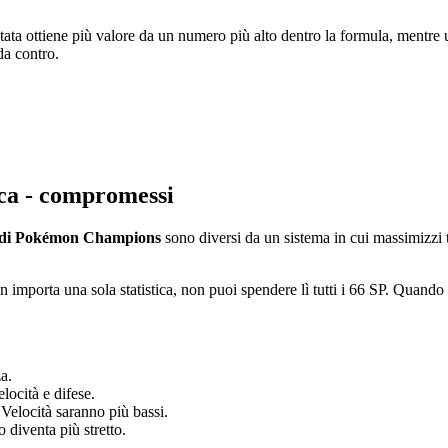
ata ottiene più valore da un numero più alto dentro la formula, mentre un
da contro.
atica - compromessi
ca di Pokémon Champions
sono diversi da un sistema in cui massimizzi 
n importa una sola statistica, non puoi spendere lì tutti i 66 SP. Quando u
a.
locità e difese.
a Velocità saranno più bassi.
o diventa più stretto.