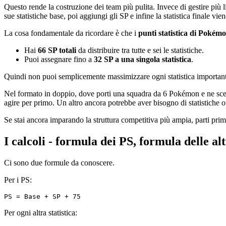
Questo rende la costruzione dei team più pulita. Invece di gestire più li
sue statistiche base, poi aggiungi gli SP e infine la statistica finale vi
La cosa fondamentale da ricordare è che i
punti statistica di Poké
Hai
66 SP totali
da distribuire tra tutte e sei le statistiche.
Puoi assegnare fino a
32 SP a una singola statistica
.
Quindi non puoi semplicemente massimizzare ogni statistica importante.
Nel formato in doppio, dove porti una squadra da 6 Pokémon e ne sceg
agire per primo. Un altro ancora potrebbe aver bisogno di statistiche o
Se stai ancora imparando la struttura competitiva più ampia, parti pri
I calcoli - formula dei PS, formula delle alt
Ci sono due formule da conoscere.
Per i PS:
Per ogni altra statistica: