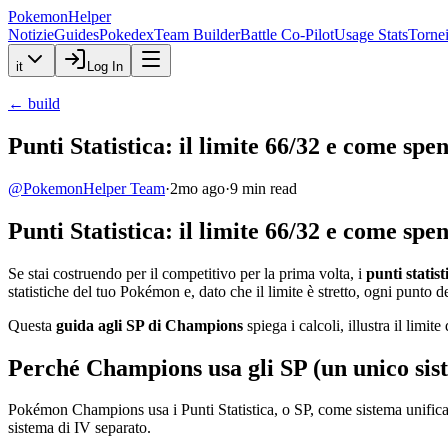
PokemonHelper
Notizie
Guides
Pokedex
Team Builder
Battle Co-Pilot
Usage Stats
Torne
it
Log In
←
build
Punti Statistica: il limite 66/32 e come spe
@
PokemonHelper Team
·
2mo ago
·
9
min read
Punti Statistica: il limite 66/32 e come spe
Se stai costruendo per il competitivo per la prima volta, i
punti stati
statistiche del tuo Pokémon e, dato che il limite è stretto, ogni punto
Questa
guida agli SP di Champions
spiega i calcoli, illustra il limi
Perché Champions usa gli SP (un unico sist
Pokémon Champions usa i Punti Statistica, o SP, come sistema unificato
sistema di IV separato.