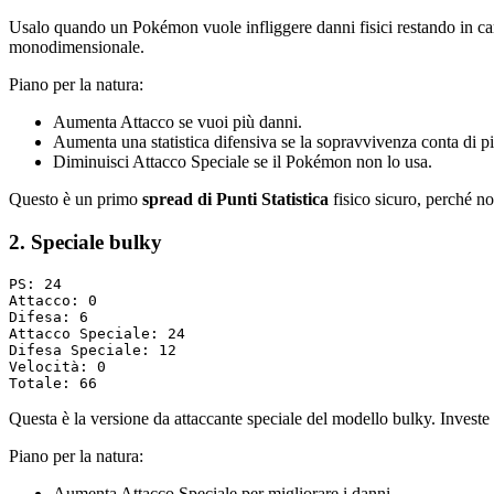
Usalo quando un Pokémon vuole infliggere danni fisici restando in camp
monodimensionale.
Piano per la natura:
Aumenta Attacco se vuoi più danni.
Aumenta una statistica difensiva se la sopravvivenza conta di pi
Diminuisci Attacco Speciale se il Pokémon non lo usa.
Questo è un primo
spread di Punti Statistica
fisico sicuro, perché n
2. Speciale bulky
PS: 24

Attacco: 0

Difesa: 6

Attacco Speciale: 24

Difesa Speciale: 12

Velocità: 0

Questa è la versione da attaccante speciale del modello bulky. Invest
Piano per la natura:
Aumenta Attacco Speciale per migliorare i danni.