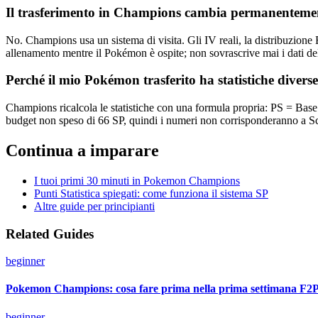
Il trasferimento in Champions cambia permanenteme
No. Champions usa un sistema di visita. Gli IV reali, la distribuzione
allenamento mentre il Pokémon è ospite; non sovrascrive mai i dati dell
Perché il mio Pokémon trasferito ha statistiche diver
Champions ricalcola le statistiche con una formula propria: PS = Base +
budget non speso di 66 SP, quindi i numeri non corrisponderanno a Sca
Continua a imparare
I tuoi primi 30 minuti in Pokemon Champions
Punti Statistica spiegati: come funziona il sistema SP
Altre guide per principianti
Related Guides
beginner
Pokemon Champions: cosa fare prima nella prima settimana F2
beginner