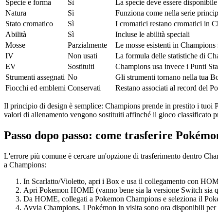
Specie e forma
Sì
La specie deve essere disponibil
Natura
Sì
Funziona come nella serie princip
Stato cromatico
Sì
I cromatici restano cromatici in
Abilità
Sì
Incluse le abilità speciali
Mosse
Parzialmente
Le mosse esistenti in Champions s
IV
Non usati
La formula delle statistiche di C
EV
Sostituiti
Champions usa invece i Punti Stat
Strumenti assegnati
No
Gli strumenti tornano nella tua
Fiocchi ed emblemi
Conservati
Restano associati al record del P
Il principio di design è semplice: Champions prende in prestito i tuoi P
valori di allenamento vengono sostituiti affinché il gioco classificato p
Passo dopo passo: come trasferire Pokémo
L'errore più comune è cercare un'opzione di trasferimento dentro Cha
a Champions:
In Scarlatto/Violetto, apri i Box e usa il collegamento con H
Apri Pokemon HOME (vanno bene sia la versione Switch sia qu
Da HOME, collegati a Pokemon Champions e seleziona il Pokém
Avvia Champions. I Pokémon in visita sono ora disponibili per co