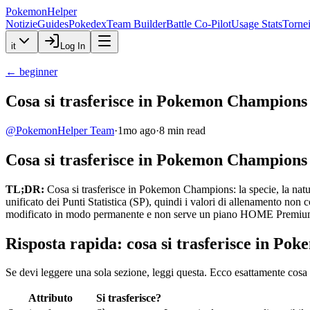
PokemonHelper
Notizie
Guides
Pokedex
Team Builder
Battle Co-Pilot
Usage Stats
Torne
it
Log In
←
beginner
Cosa si trasferisce in Pokemon Champions
@
PokemonHelper Team
·
1mo ago
·
8
min read
Cosa si trasferisce in Pokemon Champions
TL;DR:
Cosa si trasferisce in Pokemon Champions: la specie, la natura
unificato dei Punti Statistica (SP), quindi i valori di allenamento no
modificato in modo permanente e non serve un piano HOME Premiu
Risposta rapida: cosa si trasferisce in P
Se devi leggere una sola sezione, leggi questa. Ecco esattamente cosa
Attributo
Si trasferisce?