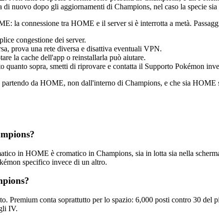
 di nuovo dopo gli aggiornamenti di Champions, nel caso la specie sia 
E: la connessione tra HOME e il server si è interrotta a metà. Passagg
mplice congestione dei server.
rsa, prova una rete diversa e disattiva eventuali VPN.
 la cache dell'app o reinstallarla può aiutare.
 quanto sopra, smetti di riprovare e contatta il Supporto Pokémon invece
 partendo da HOME, non dall'interno di Champions, e che sia HOME si
hampions?
atico in HOME è cromatico in Champions, sia in lotta sia nella scherm
Pokémon specifico invece di un altro.
pions?
. Premium conta soprattutto per lo spazio: 6,000 posti contro 30 del pi
li IV.