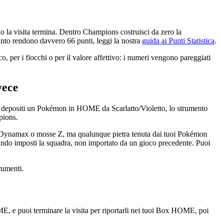
 la visita termina. Dentro Champions costruisci da zero la
quanto rendono davvero 66 punti, leggi la nostra
guida ai Punti Statistica
.
co, per i fiocchi o per il valore affettivo: i numeri vengono pareggiati
vece
o depositi un Pokémon in HOME da Scarlatto/Violetto, lo strumento
pions.
e, Dynamax o mosse Z, ma qualunque pietra tenuta dai tuoi Pokémon
quando imposti la squadra, non importato da un gioco precedente. Puoi
rumenti.
, e puoi terminare la visita per riportarli nei tuoi Box HOME, poi