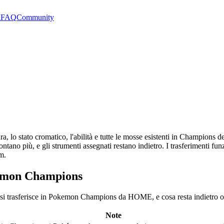
i
FAQ
Community
, lo stato cromatico, l'abilità e tutte le mosse esistenti in Champions 
n contano più, e gli strumenti assegnati restano indietro. I trasferimen
m.
okemon Champions
 si trasferisce in Pokemon Champions da HOME, e cosa resta indietro o 
Note