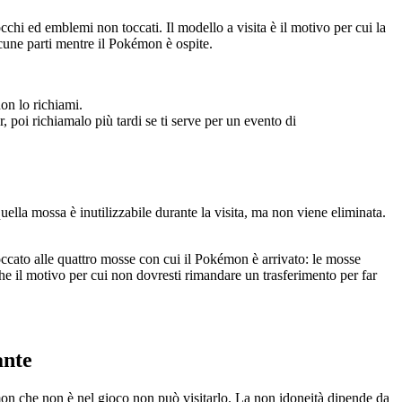
cchi ed emblemi non toccati. Il modello a visita è il motivo per cui la
cune parti mentre il Pokémon è ospite.
on lo richiami.
 poi richiamalo più tardi se ti serve per un evento di
a mossa è inutilizzabile durante la visita, ma non viene eliminata.
ccato alle quattro mosse con cui il Pokémon è arrivato: le mosse
e il motivo per cui non dovresti rimandare un trasferimento per far
ante
n che non è nel gioco non può visitarlo. La non idoneità dipende da