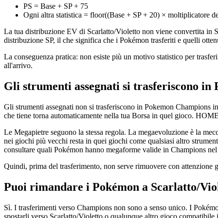
PS = Base + SP + 75
Ogni altra statistica = floor((Base + SP + 20) × moltiplicatore de
La tua distribuzione EV di Scarlatto/Violetto non viene convertita i
distribuzione SP, il che significa che i Pokémon trasferiti e quelli ot
La conseguenza pratica: non esiste più un motivo statistico per trasferir
all'arrivo.
Gli strumenti assegnati si trasferiscono 
Gli strumenti assegnati non si trasferiscono in Pokemon Champions i
che tiene torna automaticamente nella tua Borsa in quel gioco. HOME
Le Megapietre seguono la stessa regola. La megaevoluzione è la mecc
nei giochi più vecchi resta in quei giochi come qualsiasi altro strume
consultare quali Pokémon hanno megaforme valide in Champions nel
Quindi, prima del trasferimento, non serve rimuovere con attenzione gli 
Puoi rimandare i Pokémon a Scarlatto/Viole
Sì. I trasferimenti verso Champions non sono a senso unico. I Pokémo
spostarli verso Scarlatto/Violetto o qualunque altro gioco compatibile