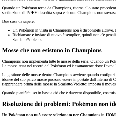
Quando un Pokémon torna da Champions, ritorna allo stato precedente all
sostituzione di IV/EV descritta sopra è sicura: Champions non sovrascr
Due cose da sapere:
Un Pokémon in visita in Champions non è disponibile altrove. N
Richiamare e inviare di nuovo è semplice, quindi non c'è penalit
Scarlatto/Violetto.
Mosse che non esistono in Champions
Champions non implementa tutte le mosse della serie. Quando un Pokém
La mossa resta nel record del Pokémon ed è esattamente dove l'avev
La gestione delle mosse dentro Champions avviene quando configuri il 
idonee del suo parco mosse possono essere impostate dall'interno di C
riapprendere prima delle mosse in Scarlatto/Violetto: imposta il mo
Quando pianifichi set in base a ciò che è davvero disponibile, costruis
Risoluzione dei problemi: Pokémon non ido
Un Pokémon non può essere selezionato per Champions in HOM