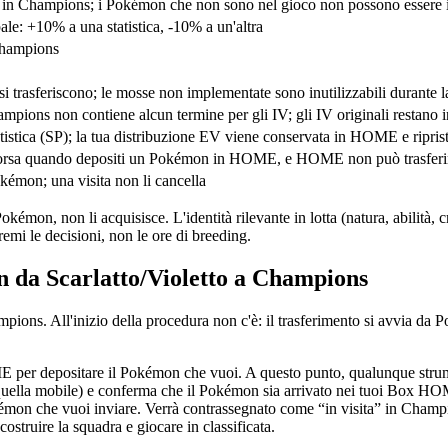
e in Champions; i Pokémon che non sono nel gioco non possono essere i
ale: +10% a una statistica, -10% a un'altra
 Champions
i trasferiscono; le mosse non implementate sono inutilizzabili durante 
hampions non contiene alcun termine per gli IV; gli IV originali restano
istica (SP); la tua distribuzione EV viene conservata in HOME e ripristi
 Borsa quando depositi un Pokémon in HOME, e HOME non può trasferi
okémon; una visita non li cancella
okémon, non li acquisisce. L'identità rilevante in lotta (natura, abilità
remi le decisioni, non le ore di breeding.
n da Scarlatto/Violetto a Champions
mpions. All'inizio della procedura non c'è: il trasferimento si avvia
OME per depositare il Pokémon che vuoi. A questo punto, qualunque stru
ella mobile) e conferma che il Pokémon sia arrivato nei tuoi Box H
on che vuoi inviare. Verrà contrassegnato come “in visita” in Champ
struire la squadra e giocare in classificata.