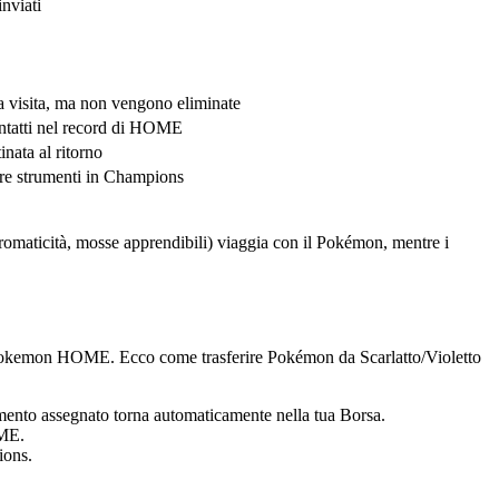
nviati
la visita, ma non vengono eliminate
 intatti nel record di HOME
nata al ritorno
re strumenti in Champions
, cromaticità, mosse apprendibili) viaggia con il Pokémon, mentre i
 da Pokemon HOME. Ecco come trasferire Pokémon da Scarlatto/Violetto
mento assegnato torna automaticamente nella tua Borsa.
OME.
ions.