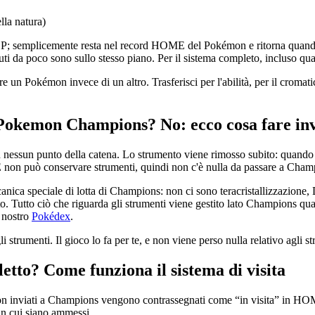
lla natura)
n SP; semplicemente resta nel record HOME del Pokémon e ritorna quando
tenuti da poco sono sullo stesso piano. Per il sistema completo, incluso 
e un Pokémon invece di un altro. Trasferisci per l'abilità, per il cromati
in Pokemon Champions? No: ecco cosa fare in
n nessun punto della catena. Lo strumento viene rimosso subito: quand
 non può conservare strumenti, quindi non c'è nulla da passare a Cham
anica speciale di lotta di Champions: non ci sono teracristallizzazion
nto. Tutto ciò che riguarda gli strumenti viene gestito lato Champions 
 nostro
Pokédex
.
strumenti. Il gioco lo fa per te, e non viene perso nulla relativo agli st
tto? Come funziona il sistema di visita
n inviati a Champions vengono contrassegnati come “in visita” in HOME
 in cui siano ammessi.