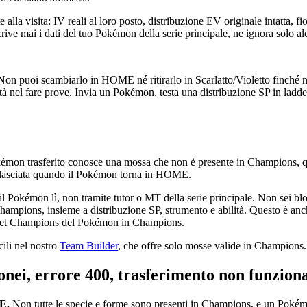
a visita: IV reali al loro posto, distribuzione EV originale intatta, fio
ive mai i dati del tuo Pokémon della serie principale, ne ignora solo al
on puoi scambiarlo in HOME né ritirarlo in Scarlatto/Violetto finché n
à nel fare prove. Invia un Pokémon, testa una distribuzione SP in ladder,
on trasferito conosce una mossa che non è presente in Champions, quell
i lasciata quando il Pokémon torna in HOME.
Pokémon lì, non tramite tutor o MT della serie principale. Non sei blo
hampions, insieme a distribuzione SP, strumento e abilità. Questo è anch
veset Champions del Pokémon in Champions.
cili nel nostro
Team Builder
, che offre solo mosse valide in Champions.
nei, errore 400, trasferimento non funzion
E.
Non tutte le specie e forme sono presenti in Champions, e un Pokémo