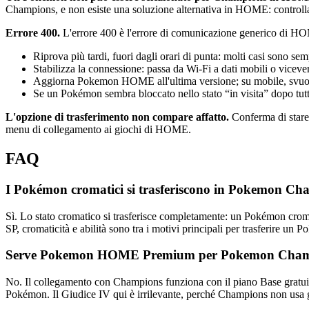
Champions, e non esiste una soluzione alternativa in HOME: controlla
Errore 400.
L'errore 400 è l'errore di comunicazione generico di HOM
Riprova più tardi, fuori dagli orari di punta: molti casi sono se
Stabilizza la connessione: passa da Wi-Fi a dati mobili o viceve
Aggiorna Pokemon HOME all'ultima versione; su mobile, svuotare
Se un Pokémon sembra bloccato nello stato “in visita” dopo tutto
L'opzione di trasferimento non compare affatto.
Conferma di stare
menu di collegamento ai giochi di HOME.
FAQ
I Pokémon cromatici si trasferiscono in Pokemon C
Sì. Lo stato cromatico si trasferisce completamente: un Pokémon crom
SP, cromaticità e abilità sono tra i motivi principali per trasferire un 
Serve Pokemon HOME Premium per Pokemon Cham
No. Il collegamento con Champions funziona con il piano Base gratuito
Pokémon. Il Giudice IV qui è irrilevante, perché Champions non usa g