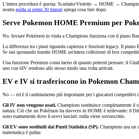
L'intera procedura è questa: Scarlatto/Violetto → HOME → Champions. 
nostra
guida ai primi 30 minuti
spiega cosa fare dopo.
Serve Pokemon HOME Premium per Pok
No. Inviare Pokémon in visita a Champions funziona con il piano Ba
La differenza tra i piani riguarda capienza e funzioni legacy. Il pia
Se stai spostando tramite HOME un'intera collezione di box competitivi,
Una funzione Premium conta meno di quanto potresti pensare: il Giudi
uno con 6IV rendono allo stesso modo una volta arrivati.
EV e IV si trasferiscono in Pokemon Cham
No — ed è il cambiamento più importante per i giocatori competitivi c
Gli IV non vengono usati.
Champions sostituisce completamente il sist
natura. Ciò che un Pokémon ha davvero in HOME è irrilevante: il Ditt
sono esattamente dove li avevi lasciati: nulla viene sovrascritto.
Gli EV sono sostituiti dai Punti Statistica (SP).
Champions usa un uni
matematica è pulita: