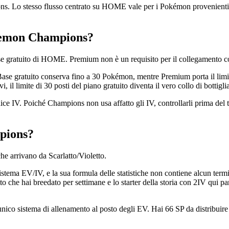
Lo stesso flusso centrato su HOME vale per i Pokémon provenienti da a
emon Champions?
se gratuito di HOME. Premium non è un requisito per il collegamento
no Base gratuito conserva fino a 30 Pokémon, mentre Premium porta il lim
 il limite di 30 posti del piano gratuito diventa il vero collo di bottig
ce IV. Poiché Champions non usa affatto gli IV, controllarli prima del
pions?
he arrivano da Scarlatto/Violetto.
ema EV/IV, e la sua formula delle statistiche non contiene alcun termine 
o che hai breedato per settimane e lo starter della storia con 2IV qui 
co sistema di allenamento al posto degli EV. Hai 66 SP da distribuire 