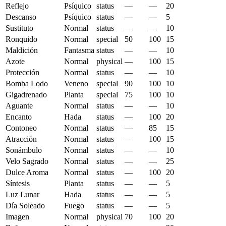
Reflejo
Psíquico
status
—
—
20
Descanso
Psíquico
status
—
—
5
Sustituto
Normal
status
—
—
10
Ronquido
Normal
special
50
100
15
Maldición
Fantasma
status
—
—
10
Azote
Normal
physical
—
100
15
Protección
Normal
status
—
—
10
Bomba Lodo
Veneno
special
90
100
10
Gigadrenado
Planta
special
75
100
10
Aguante
Normal
status
—
—
10
Encanto
Hada
status
—
100
20
Contoneo
Normal
status
—
85
15
Atracción
Normal
status
—
100
15
Sonámbulo
Normal
status
—
—
10
Velo Sagrado
Normal
status
—
—
25
Dulce Aroma
Normal
status
—
100
20
Síntesis
Planta
status
—
—
5
Luz Lunar
Hada
status
—
—
5
Día Soleado
Fuego
status
—
—
5
Imagen
Normal
physical
70
100
20