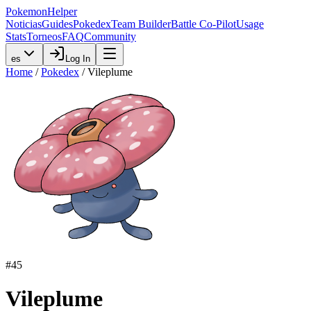
PokemonHelper
Noticias
Guides
Pokedex
Team Builder
Battle Co-Pilot
Usage
Stats
Torneos
FAQ
Community
es
Log In
Home
/
Pokedex
/
Vileplume
#
45
Vileplume