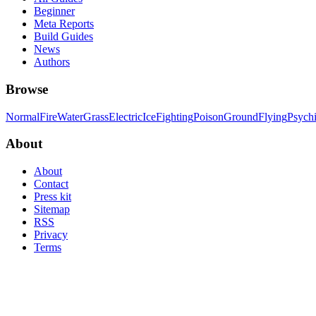
Beginner
Meta Reports
Build Guides
News
Authors
Browse
Normal
Fire
Water
Grass
Electric
Ice
Fighting
Poison
Ground
Flying
Psych
About
About
Contact
Press kit
Sitemap
RSS
Privacy
Terms