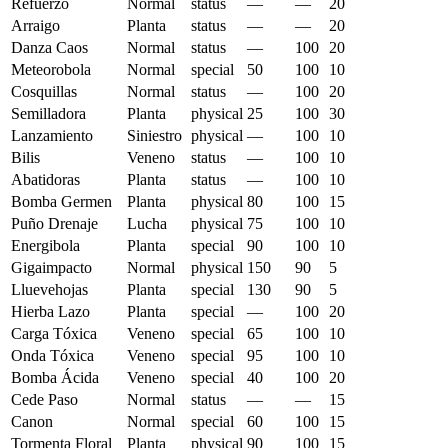
Refuerzo
Normal
status
—
—
20
Arraigo
Planta
status
—
—
20
Danza Caos
Normal
status
—
100
20
Meteorobola
Normal
special
50
100
10
Cosquillas
Normal
status
—
100
20
Semilladora
Planta
physical
25
100
30
Lanzamiento
Siniestro
physical
—
100
10
Bilis
Veneno
status
—
100
10
Abatidoras
Planta
status
—
100
10
Bomba Germen
Planta
physical
80
100
15
Puño Drenaje
Lucha
physical
75
100
10
Energibola
Planta
special
90
100
10
Gigaimpacto
Normal
physical
150
90
5
Lluevehojas
Planta
special
130
90
5
Hierba Lazo
Planta
special
—
100
20
Carga Tóxica
Veneno
special
65
100
10
Onda Tóxica
Veneno
special
95
100
10
Bomba Ácida
Veneno
special
40
100
20
Cede Paso
Normal
status
—
—
15
Canon
Normal
special
60
100
15
Tormenta Floral
Planta
physical
90
100
15