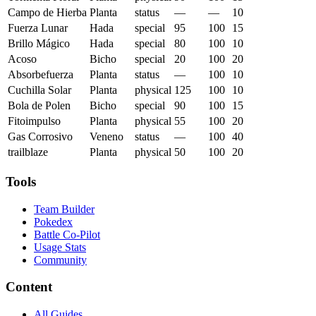
Campo de Hierba
Planta
status
—
—
10
Fuerza Lunar
Hada
special
95
100
15
Brillo Mágico
Hada
special
80
100
10
Acoso
Bicho
special
20
100
20
Absorbefuerza
Planta
status
—
100
10
Cuchilla Solar
Planta
physical
125
100
10
Bola de Polen
Bicho
special
90
100
15
Fitoimpulso
Planta
physical
55
100
20
Gas Corrosivo
Veneno
status
—
100
40
trailblaze
Planta
physical
50
100
20
Tools
Team Builder
Pokedex
Battle Co-Pilot
Usage Stats
Community
Content
All Guides