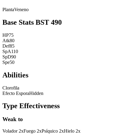
Planta
Veneno
Base Stats
BST
490
HP
75
Atk
80
Def
85
SpA
110
SpD
90
Spe
50
Abilities
Clorofila
Efecto Espora
Hidden
Type Effectiveness
Weak to
Volador
2
x
Fuego
2
x
Psíquico
2
x
Hielo
2
x