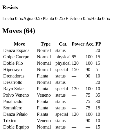
Resists
Lucha
0.5
x
Agua
0.5
x
Planta
0.25
x
Eléctrico
0.5
x
Hada
0.5
x
Moves
(
64
)
Move
Type
Cat.
Power
Acc.
PP
Danza Espada
Normal
status
—
—
20
Golpe Cuerpo
Normal
physical
85
100
15
Doble Filo
Normal
physical
120
100
15
Hiperrayo
Normal
special
150
90
5
Drenadoras
Planta
status
—
90
10
Desarrollo
Normal
status
—
—
20
Rayo Solar
Planta
special
120
100
10
Polvo Veneno
Veneno
status
—
75
35
Paralizador
Planta
status
—
75
30
Somnífero
Planta
status
—
75
15
Danza Pétalo
Planta
special
120
100
10
Tóxico
Veneno
status
—
90
10
Doble Equipo
Normal
status
—
—
15