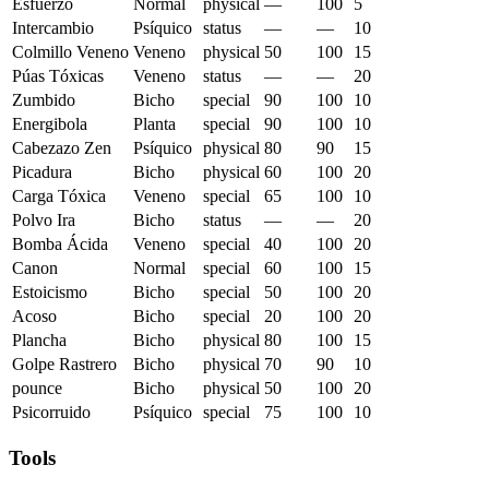
Esfuerzo
Normal
physical
—
100
5
Intercambio
Psíquico
status
—
—
10
Colmillo Veneno
Veneno
physical
50
100
15
Púas Tóxicas
Veneno
status
—
—
20
Zumbido
Bicho
special
90
100
10
Energibola
Planta
special
90
100
10
Cabezazo Zen
Psíquico
physical
80
90
15
Picadura
Bicho
physical
60
100
20
Carga Tóxica
Veneno
special
65
100
10
Polvo Ira
Bicho
status
—
—
20
Bomba Ácida
Veneno
special
40
100
20
Canon
Normal
special
60
100
15
Estoicismo
Bicho
special
50
100
20
Acoso
Bicho
special
20
100
20
Plancha
Bicho
physical
80
100
15
Golpe Rastrero
Bicho
physical
70
90
10
pounce
Bicho
physical
50
100
20
Psicorruido
Psíquico
special
75
100
10
Tools