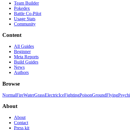
Team Builder
Pokedex
Battle Co-Pilot
Usage Stats
Community
Content
All Guides
Beginner
Meta Reports
Build Guides
News
Authors
Browse
Normal
Fire
Water
Grass
Electric
Ice
Fighting
Poison
Ground
Flying
Psych
About
About
Contact
Press kit