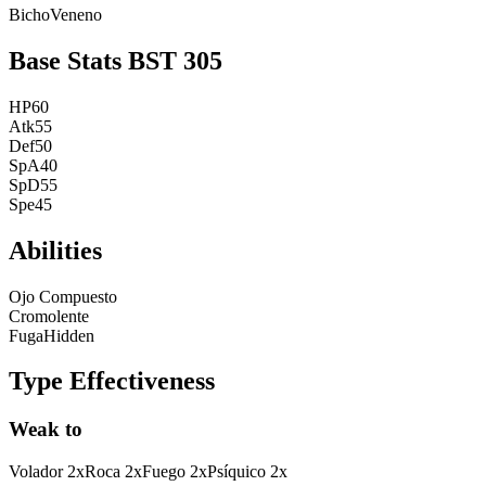
Bicho
Veneno
Base Stats
BST
305
HP
60
Atk
55
Def
50
SpA
40
SpD
55
Spe
45
Abilities
Ojo Compuesto
Cromolente
Fuga
Hidden
Type Effectiveness
Weak to
Volador
2
x
Roca
2
x
Fuego
2
x
Psíquico
2
x