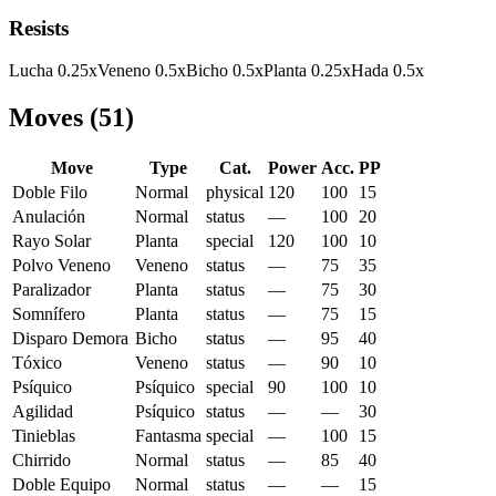
Resists
Lucha
0.25
x
Veneno
0.5
x
Bicho
0.5
x
Planta
0.25
x
Hada
0.5
x
Moves
(
51
)
Move
Type
Cat.
Power
Acc.
PP
Doble Filo
Normal
physical
120
100
15
Anulación
Normal
status
—
100
20
Rayo Solar
Planta
special
120
100
10
Polvo Veneno
Veneno
status
—
75
35
Paralizador
Planta
status
—
75
30
Somnífero
Planta
status
—
75
15
Disparo Demora
Bicho
status
—
95
40
Tóxico
Veneno
status
—
90
10
Psíquico
Psíquico
special
90
100
10
Agilidad
Psíquico
status
—
—
30
Tinieblas
Fantasma
special
—
100
15
Chirrido
Normal
status
—
85
40
Doble Equipo
Normal
status
—
—
15