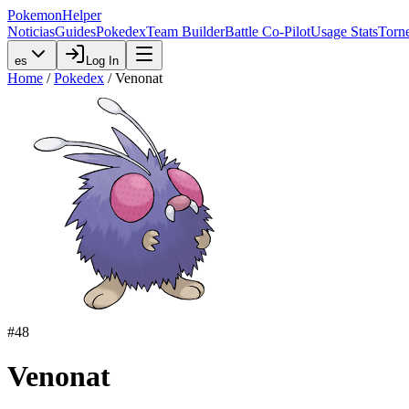
PokemonHelper
Noticias
Guides
Pokedex
Team Builder
Battle Co-Pilot
Usage Stats
Torn
es
Log In
Home
/
Pokedex
/
Venonat
#
48
Venonat