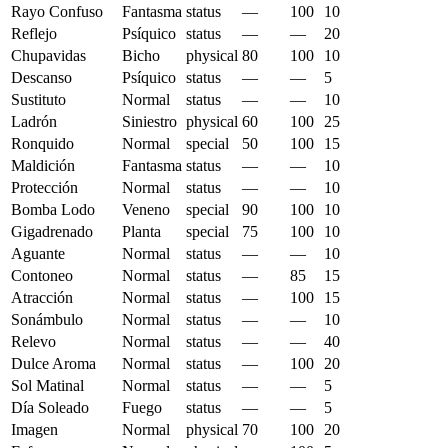
Rayo Confuso
Fantasma
status
—
100
10
Reflejo
Psíquico
status
—
—
20
Chupavidas
Bicho
physical
80
100
10
Descanso
Psíquico
status
—
—
5
Sustituto
Normal
status
—
—
10
Ladrón
Siniestro
physical
60
100
25
Ronquido
Normal
special
50
100
15
Maldición
Fantasma
status
—
—
10
Protección
Normal
status
—
—
10
Bomba Lodo
Veneno
special
90
100
10
Gigadrenado
Planta
special
75
100
10
Aguante
Normal
status
—
—
10
Contoneo
Normal
status
—
85
15
Atracción
Normal
status
—
100
15
Sonámbulo
Normal
status
—
—
10
Relevo
Normal
status
—
—
40
Dulce Aroma
Normal
status
—
100
20
Sol Matinal
Normal
status
—
—
5
Día Soleado
Fuego
status
—
—
5
Imagen
Normal
physical
70
100
20