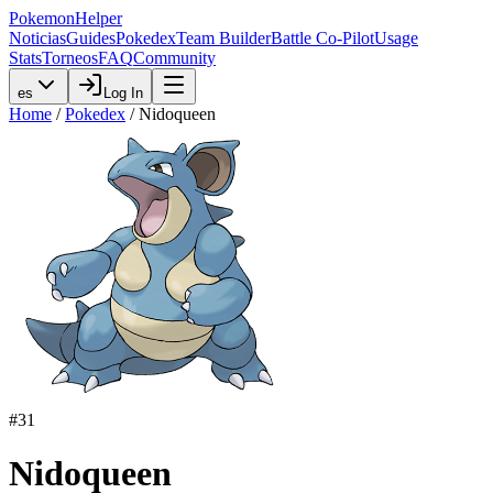
PokemonHelper
Noticias
Guides
Pokedex
Team Builder
Battle Co-Pilot
Usage
Stats
Torneos
FAQ
Community
es
Log In
Home
/
Pokedex
/
Nidoqueen
#
31
Nidoqueen