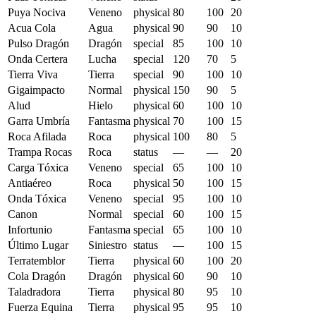
Puya Nociva
Veneno
physical
80
100
20
Acua Cola
Agua
physical
90
90
10
Pulso Dragón
Dragón
special
85
100
10
Onda Certera
Lucha
special
120
70
5
Tierra Viva
Tierra
special
90
100
10
Gigaimpacto
Normal
physical
150
90
5
Alud
Hielo
physical
60
100
10
Garra Umbría
Fantasma
physical
70
100
15
Roca Afilada
Roca
physical
100
80
5
Trampa Rocas
Roca
status
—
—
20
Carga Tóxica
Veneno
special
65
100
10
Antiaéreo
Roca
physical
50
100
15
Onda Tóxica
Veneno
special
95
100
10
Canon
Normal
special
60
100
15
Infortunio
Fantasma
special
65
100
10
Último Lugar
Siniestro
status
—
100
15
Terratemblor
Tierra
physical
60
100
20
Cola Dragón
Dragón
physical
60
90
10
Taladradora
Tierra
physical
80
95
10
Fuerza Equina
Tierra
physical
95
95
10