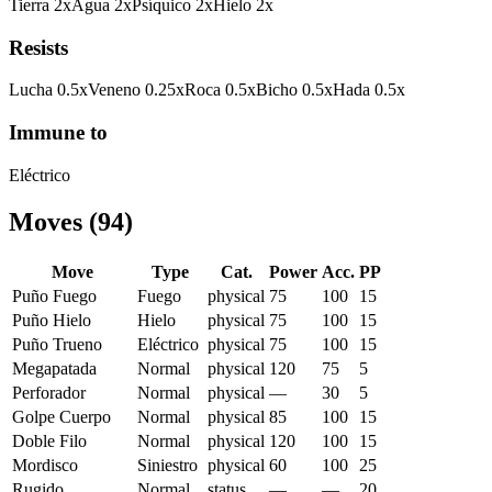
Tierra
2
x
Agua
2
x
Psíquico
2
x
Hielo
2
x
Resists
Lucha
0.5
x
Veneno
0.25
x
Roca
0.5
x
Bicho
0.5
x
Hada
0.5
x
Immune to
Eléctrico
Moves
(
94
)
Move
Type
Cat.
Power
Acc.
PP
Puño Fuego
Fuego
physical
75
100
15
Puño Hielo
Hielo
physical
75
100
15
Puño Trueno
Eléctrico
physical
75
100
15
Megapatada
Normal
physical
120
75
5
Perforador
Normal
physical
—
30
5
Golpe Cuerpo
Normal
physical
85
100
15
Doble Filo
Normal
physical
120
100
15
Mordisco
Siniestro
physical
60
100
25
Rugido
Normal
status
—
—
20