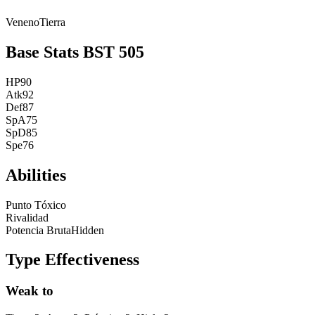
Veneno
Tierra
Base Stats
BST
505
HP
90
Atk
92
Def
87
SpA
75
SpD
85
Spe
76
Abilities
Punto Tóxico
Rivalidad
Potencia Bruta
Hidden
Type Effectiveness
Weak to