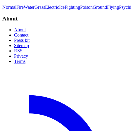
Normal
Fire
Water
Grass
Electric
Ice
Fighting
Poison
Ground
Flying
Psych
About
About
Contact
Press kit
Sitemap
RSS
Privacy
Terms