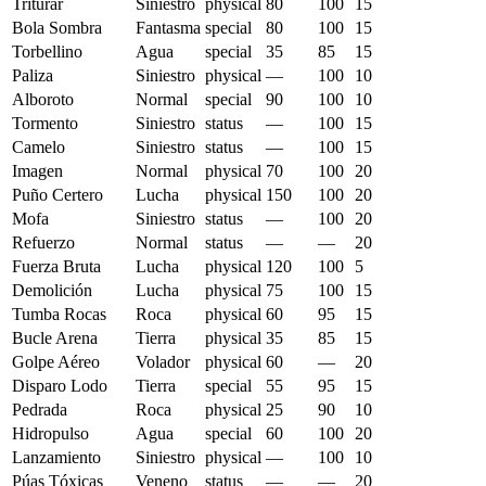
Triturar
Siniestro
physical
80
100
15
Bola Sombra
Fantasma
special
80
100
15
Torbellino
Agua
special
35
85
15
Paliza
Siniestro
physical
—
100
10
Alboroto
Normal
special
90
100
10
Tormento
Siniestro
status
—
100
15
Camelo
Siniestro
status
—
100
15
Imagen
Normal
physical
70
100
20
Puño Certero
Lucha
physical
150
100
20
Mofa
Siniestro
status
—
100
20
Refuerzo
Normal
status
—
—
20
Fuerza Bruta
Lucha
physical
120
100
5
Demolición
Lucha
physical
75
100
15
Tumba Rocas
Roca
physical
60
95
15
Bucle Arena
Tierra
physical
35
85
15
Golpe Aéreo
Volador
physical
60
—
20
Disparo Lodo
Tierra
special
55
95
15
Pedrada
Roca
physical
25
90
10
Hidropulso
Agua
special
60
100
20
Lanzamiento
Siniestro
physical
—
100
10
Púas Tóxicas
Veneno
status
—
—
20