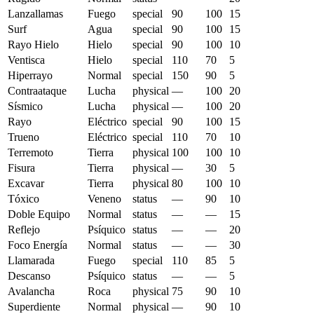
Lanzallamas
Fuego
special
90
100
15
Surf
Agua
special
90
100
15
Rayo Hielo
Hielo
special
90
100
10
Ventisca
Hielo
special
110
70
5
Hiperrayo
Normal
special
150
90
5
Contraataque
Lucha
physical
—
100
20
Sísmico
Lucha
physical
—
100
20
Rayo
Eléctrico
special
90
100
15
Trueno
Eléctrico
special
110
70
10
Terremoto
Tierra
physical
100
100
10
Fisura
Tierra
physical
—
30
5
Excavar
Tierra
physical
80
100
10
Tóxico
Veneno
status
—
90
10
Doble Equipo
Normal
status
—
—
15
Reflejo
Psíquico
status
—
—
20
Foco Energía
Normal
status
—
—
30
Llamarada
Fuego
special
110
85
5
Descanso
Psíquico
status
—
—
5
Avalancha
Roca
physical
75
90
10
Superdiente
Normal
physical
—
90
10