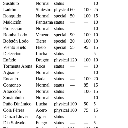
Sustituto
Normal
status
—
—
10
Ladrón
Siniestro
physical
60
100
25
Ronquido
Normal
special
50
100
15
Maldición
Fantasma
status
—
—
10
Protección
Normal
status
—
—
10
Bomba Lodo
Veneno
special
90
100
10
Bofetón Lodo
Tierra
special
20
100
10
Viento Hielo
Hielo
special
55
95
15
Detección
Lucha
status
—
—
5
Enfado
Dragón
physical
120
100
10
Tormenta Arena
Roca
status
—
—
10
Aguante
Normal
status
—
—
10
Encanto
Hada
status
—
100
20
Contoneo
Normal
status
—
85
15
Atracción
Normal
status
—
100
15
Sonámbulo
Normal
status
—
—
10
Puño Dinámico
Lucha
physical
100
50
5
Cola Férrea
Acero
physical
100
75
15
Danza Lluvia
Agua
status
—
—
5
Día Soleado
Fuego
status
—
—
5