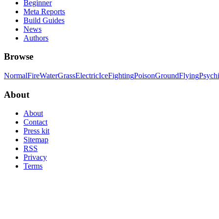
Beginner
Meta Reports
Build Guides
News
Authors
Browse
Normal
Fire
Water
Grass
Electric
Ice
Fighting
Poison
Ground
Flying
Psych
About
About
Contact
Press kit
Sitemap
RSS
Privacy
Terms