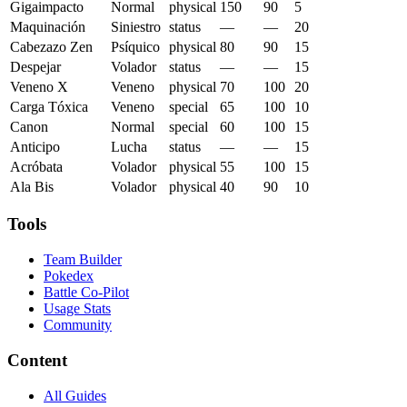
Gigaimpacto
Normal
physical
150
90
5
Maquinación
Siniestro
status
—
—
20
Cabezazo Zen
Psíquico
physical
80
90
15
Despejar
Volador
status
—
—
15
Veneno X
Veneno
physical
70
100
20
Carga Tóxica
Veneno
special
65
100
10
Canon
Normal
special
60
100
15
Anticipo
Lucha
status
—
—
15
Acróbata
Volador
physical
55
100
15
Ala Bis
Volador
physical
40
90
10
Tools
Team Builder
Pokedex
Battle Co-Pilot
Usage Stats
Community
Content
All Guides