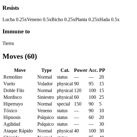
Resists
Lucha
0.25
x
Veneno
0.5
x
Bicho
0.25
x
Planta
0.25
x
Hada
0.5
x
Immune to
Tierra
Moves
(
60
)
Move
Type
Cat.
Power
Acc.
PP
Remolino
Normal
status
—
—
20
Vuelo
Volador
physical
90
95
15
Doble Filo
Normal
physical
120
100
15
Mordisco
Siniestro
physical
60
100
25
Hiperrayo
Normal
special
150
90
5
Tóxico
Veneno
status
—
90
10
Hipnosis
Psíquico
status
—
60
20
Agilidad
Psíquico
status
—
—
30
Ataque Rápido
Normal
physical
40
100
30