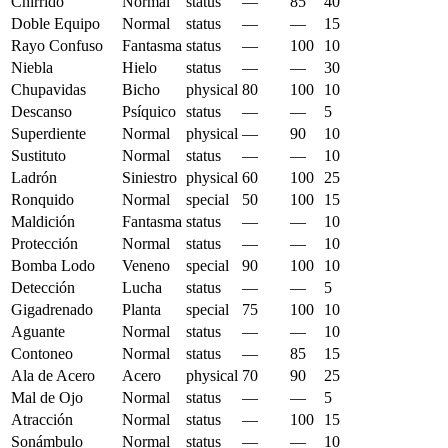
Chirrido
Normal
status
—
85
40
Doble Equipo
Normal
status
—
—
15
Rayo Confuso
Fantasma
status
—
100
10
Niebla
Hielo
status
—
—
30
Chupavidas
Bicho
physical
80
100
10
Descanso
Psíquico
status
—
—
5
Superdiente
Normal
physical
—
90
10
Sustituto
Normal
status
—
—
10
Ladrón
Siniestro
physical
60
100
25
Ronquido
Normal
special
50
100
15
Maldición
Fantasma
status
—
—
10
Protección
Normal
status
—
—
10
Bomba Lodo
Veneno
special
90
100
10
Detección
Lucha
status
—
—
5
Gigadrenado
Planta
special
75
100
10
Aguante
Normal
status
—
—
10
Contoneo
Normal
status
—
85
15
Ala de Acero
Acero
physical
70
90
25
Mal de Ojo
Normal
status
—
—
5
Atracción
Normal
status
—
100
15
Sonámbulo
Normal
status
—
—
10