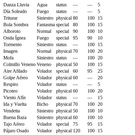
Danza Lluvia
Agua
status
—
—
5
Día Soleado
Fuego
status
—
—
5
Triturar
Siniestro
physical
80
100
15
Bola Sombra
Fantasma
special
80
100
15
Alboroto
Normal
special
90
100
10
Onda Ígnea
Fuego
special
95
90
10
Tormento
Siniestro
status
—
100
15
Imagen
Normal
physical
70
100
20
Mofa
Siniestro
status
—
100
20
Colmillo Veneno
Veneno
physical
50
100
15
Aire Afilado
Volador
special
60
95
25
Golpe Aéreo
Volador
physical
60
—
20
Respiro
Volador
status
—
—
5
Picoteo
Volador
physical
60
100
20
Viento Afín
Volador
status
—
—
15
Ida y Vuelta
Bicho
physical
70
100
20
Vendetta
Siniestro
physical
50
100
10
Buena Baza
Siniestro
physical
60
100
10
Tajo Aéreo
Volador
special
75
95
15
Pájaro Osado
Volador
physical
120
100
15