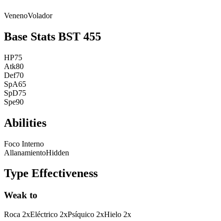
Veneno
Volador
Base Stats
BST
455
HP
75
Atk
80
Def
70
SpA
65
SpD
75
Spe
90
Abilities
Foco Interno
Allanamiento
Hidden
Type Effectiveness
Weak to
Roca
2
x
Eléctrico
2
x
Psíquico
2
x
Hielo
2
x