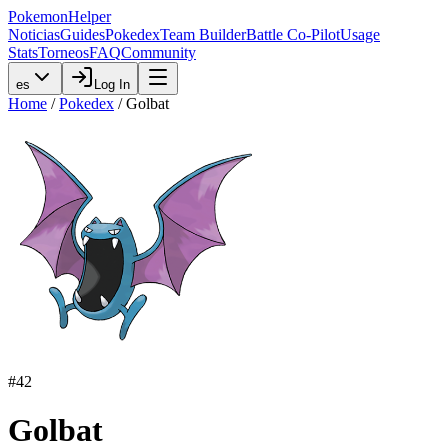
PokemonHelper
Noticias
Guides
Pokedex
Team Builder
Battle Co-Pilot
Usage
Stats
Torneos
FAQ
Community
es
Log In
Home
/
Pokedex
/
Golbat
#
42
Golbat