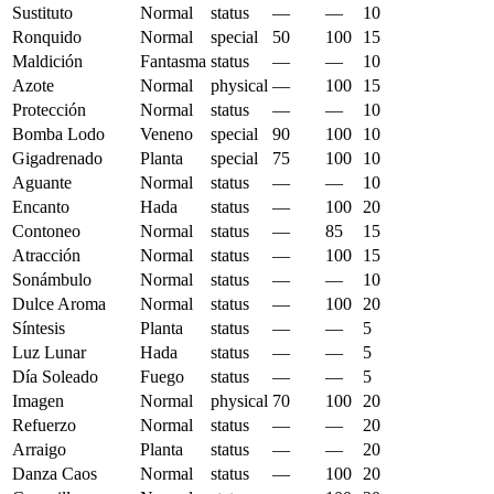
Sustituto
Normal
status
—
—
10
Ronquido
Normal
special
50
100
15
Maldición
Fantasma
status
—
—
10
Azote
Normal
physical
—
100
15
Protección
Normal
status
—
—
10
Bomba Lodo
Veneno
special
90
100
10
Gigadrenado
Planta
special
75
100
10
Aguante
Normal
status
—
—
10
Encanto
Hada
status
—
100
20
Contoneo
Normal
status
—
85
15
Atracción
Normal
status
—
100
15
Sonámbulo
Normal
status
—
—
10
Dulce Aroma
Normal
status
—
100
20
Síntesis
Planta
status
—
—
5
Luz Lunar
Hada
status
—
—
5
Día Soleado
Fuego
status
—
—
5
Imagen
Normal
physical
70
100
20
Refuerzo
Normal
status
—
—
20
Arraigo
Planta
status
—
—
20
Danza Caos
Normal
status
—
100
20