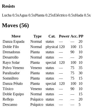
Resists
Lucha
0.5
x
Agua
0.5
x
Planta
0.25
x
Eléctrico
0.5
x
Hada
0.5
x
Moves
(
56
)
Move
Type
Cat.
Power
Acc.
PP
Danza Espada
Normal
status
—
—
20
Doble Filo
Normal
physical
120
100
15
Drenadoras
Planta
status
—
90
10
Desarrollo
Normal
status
—
—
20
Rayo Solar
Planta
special
120
100
10
Polvo Veneno
Veneno
status
—
75
35
Paralizador
Planta
status
—
75
30
Somnífero
Planta
status
—
75
15
Danza Pétalo
Planta
special
120
100
10
Tóxico
Veneno
status
—
90
10
Doble Equipo
Normal
status
—
—
15
Reflejo
Psíquico
status
—
—
20
Descanso
Psíquico
status
—
—
5