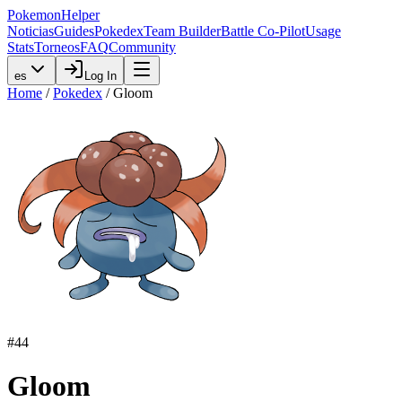
PokemonHelper
Noticias
Guides
Pokedex
Team Builder
Battle Co-Pilot
Usage
Stats
Torneos
FAQ
Community
es
Log In
Home
/
Pokedex
/
Gloom
#
44
Gloom