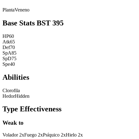
Planta
Veneno
Base Stats
BST
395
HP
60
Atk
65
Def
70
SpA
85
SpD
75
Spe
40
Abilities
Clorofila
Hedor
Hidden
Type Effectiveness
Weak to
Volador
2
x
Fuego
2
x
Psíquico
2
x
Hielo
2
x