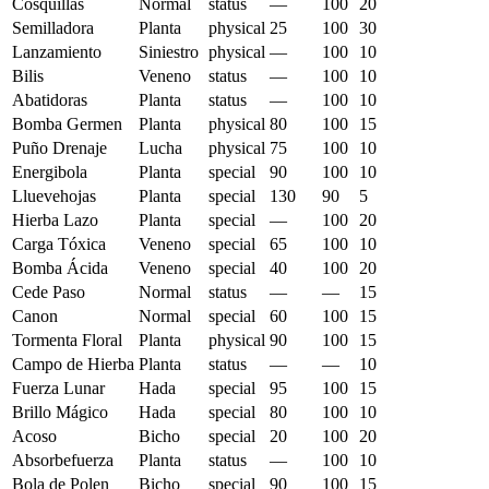
Cosquillas
Normal
status
—
100
20
Semilladora
Planta
physical
25
100
30
Lanzamiento
Siniestro
physical
—
100
10
Bilis
Veneno
status
—
100
10
Abatidoras
Planta
status
—
100
10
Bomba Germen
Planta
physical
80
100
15
Puño Drenaje
Lucha
physical
75
100
10
Energibola
Planta
special
90
100
10
Lluevehojas
Planta
special
130
90
5
Hierba Lazo
Planta
special
—
100
20
Carga Tóxica
Veneno
special
65
100
10
Bomba Ácida
Veneno
special
40
100
20
Cede Paso
Normal
status
—
—
15
Canon
Normal
special
60
100
15
Tormenta Floral
Planta
physical
90
100
15
Campo de Hierba
Planta
status
—
—
10
Fuerza Lunar
Hada
special
95
100
15
Brillo Mágico
Hada
special
80
100
10
Acoso
Bicho
special
20
100
20
Absorbefuerza
Planta
status
—
100
10
Bola de Polen
Bicho
special
90
100
15