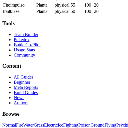
Fitoimpulso
Planta
physical
55
100
20
trailblaze
Planta
physical
50
100
20
Tools
Team Builder
Pokedex
Battle Co-Pilot
Usage Stats
Community
Content
All Guides
Beginner
Meta Reports
Build Guides
News
Authors
Browse
Normal
Fire
Water
Grass
Electric
Ice
Fighting
Poison
Ground
Flying
Psych