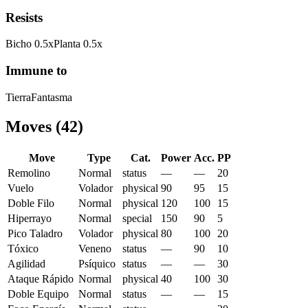
Resists
Bicho
0.5
x
Planta
0.5
x
Immune to
Tierra
Fantasma
Moves
(
42
)
Move
Type
Cat.
Power
Acc.
PP
Remolino
Normal
status
—
—
20
Vuelo
Volador
physical
90
95
15
Doble Filo
Normal
physical
120
100
15
Hiperrayo
Normal
special
150
90
5
Pico Taladro
Volador
physical
80
100
20
Tóxico
Veneno
status
—
90
10
Agilidad
Psíquico
status
—
—
30
Ataque Rápido
Normal
physical
40
100
30
Doble Equipo
Normal
status
—
—
15