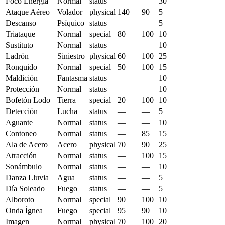
Foco Energía
Normal
status
—
—
30
Ataque Aéreo
Volador
physical
140
90
5
Descanso
Psíquico
status
—
—
5
Triataque
Normal
special
80
100
10
Sustituto
Normal
status
—
—
10
Ladrón
Siniestro
physical
60
100
25
Ronquido
Normal
special
50
100
15
Maldición
Fantasma
status
—
—
10
Protección
Normal
status
—
—
10
Bofetón Lodo
Tierra
special
20
100
10
Detección
Lucha
status
—
—
5
Aguante
Normal
status
—
—
10
Contoneo
Normal
status
—
85
15
Ala de Acero
Acero
physical
70
90
25
Atracción
Normal
status
—
100
15
Sonámbulo
Normal
status
—
—
10
Danza Lluvia
Agua
status
—
—
5
Día Soleado
Fuego
status
—
—
5
Alboroto
Normal
special
90
100
10
Onda Ígnea
Fuego
special
95
90
10
Imagen
Normal
physical
70
100
20