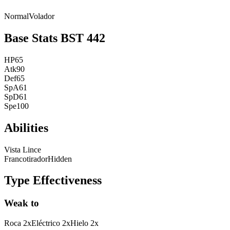
Normal
Volador
Base Stats
BST
442
HP
65
Atk
90
Def
65
SpA
61
SpD
61
Spe
100
Abilities
Vista Lince
Francotirador
Hidden
Type Effectiveness
Weak to
Roca
2
x
Eléctrico
2
x
Hielo
2
x