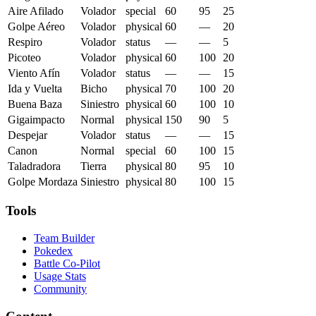
Aire Afilado
Volador
special
60
95
25
Golpe Aéreo
Volador
physical
60
—
20
Respiro
Volador
status
—
—
5
Picoteo
Volador
physical
60
100
20
Viento Afín
Volador
status
—
—
15
Ida y Vuelta
Bicho
physical
70
100
20
Buena Baza
Siniestro
physical
60
100
10
Gigaimpacto
Normal
physical
150
90
5
Despejar
Volador
status
—
—
15
Canon
Normal
special
60
100
15
Taladradora
Tierra
physical
80
95
10
Golpe Mordaza
Siniestro
physical
80
100
15
Tools
Team Builder
Pokedex
Battle Co-Pilot
Usage Stats
Community