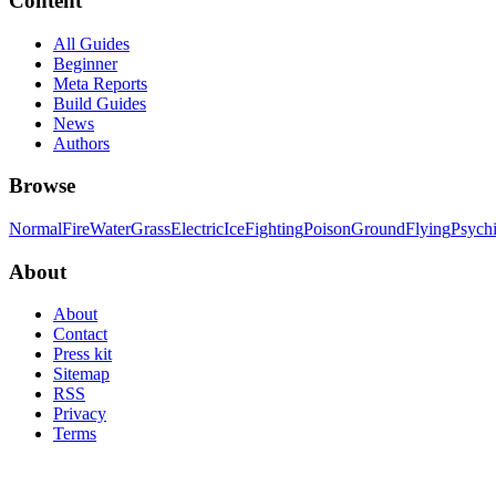
Content
All Guides
Beginner
Meta Reports
Build Guides
News
Authors
Browse
Normal
Fire
Water
Grass
Electric
Ice
Fighting
Poison
Ground
Flying
Psych
About
About
Contact
Press kit
Sitemap
RSS
Privacy
Terms