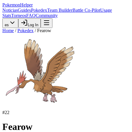
PokemonHelper
Noticias
Guides
Pokedex
Team Builder
Battle Co-Pilot
Usage
Stats
Torneos
FAQ
Community
es
Log In
Home
/
Pokedex
/
Fearow
#
22
Fearow