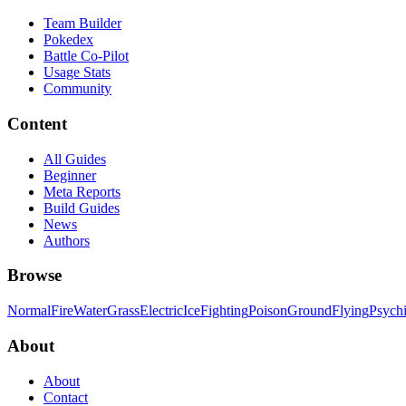
Team Builder
Pokedex
Battle Co-Pilot
Usage Stats
Community
Content
All Guides
Beginner
Meta Reports
Build Guides
News
Authors
Browse
Normal
Fire
Water
Grass
Electric
Ice
Fighting
Poison
Ground
Flying
Psych
About
About
Contact