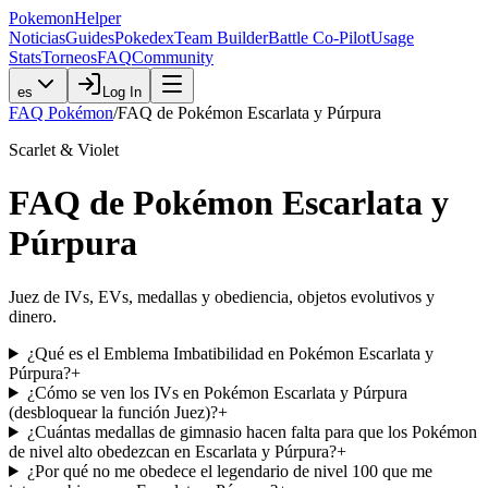
PokemonHelper
Noticias
Guides
Pokedex
Team Builder
Battle Co-Pilot
Usage
Stats
Torneos
FAQ
Community
es
Log In
FAQ Pokémon
/
FAQ de Pokémon Escarlata y Púrpura
Scarlet & Violet
FAQ de Pokémon Escarlata y
Púrpura
Juez de IVs, EVs, medallas y obediencia, objetos evolutivos y
dinero.
¿Qué es el Emblema Imbatibilidad en Pokémon Escarlata y
Púrpura?
+
¿Cómo se ven los IVs en Pokémon Escarlata y Púrpura
(desbloquear la función Juez)?
+
¿Cuántas medallas de gimnasio hacen falta para que los Pokémon
de nivel alto obedezcan en Escarlata y Púrpura?
+
¿Por qué no me obedece el legendario de nivel 100 que me