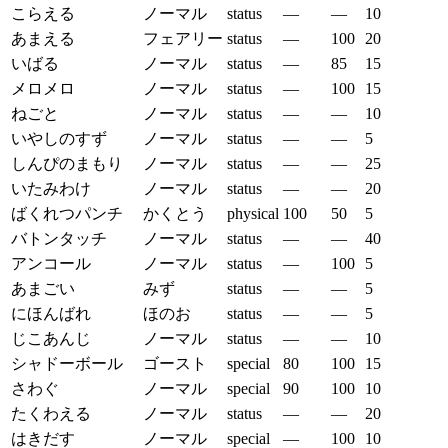
こらえる
ノーマル
status
—
—
10
あまえる
フェアリー
status
—
100
20
いばる
ノーマル
status
—
85
15
メロメロ
ノーマル
status
—
100
15
ねごと
ノーマル
status
—
—
10
いやしのすず
ノーマル
status
—
—
5
しんぴのまもり
ノーマル
status
—
—
25
いたみわけ
ノーマル
status
—
—
20
ばくれつパンチ
かくとう
physical
100
50
5
バトンタッチ
ノーマル
status
—
—
40
アンコール
ノーマル
status
—
100
5
あまごい
みず
status
—
—
5
にほんばれ
ほのお
status
—
—
5
じこあんじ
ノーマル
status
—
—
10
シャドーボール
ゴースト
special
80
100
15
さわぐ
ノーマル
special
90
100
10
たくわえる
ノーマル
status
—
—
20
はきだす
ノーマル
special
—
100
10