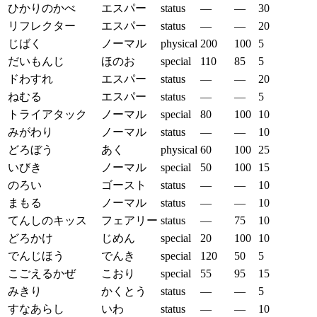
ひかりのかべ
エスパー
status
—
—
30
リフレクター
エスパー
status
—
—
20
じばく
ノーマル
physical
200
100
5
だいもんじ
ほのお
special
110
85
5
ドわすれ
エスパー
status
—
—
20
ねむる
エスパー
status
—
—
5
トライアタック
ノーマル
special
80
100
10
みがわり
ノーマル
status
—
—
10
どろぼう
あく
physical
60
100
25
いびき
ノーマル
special
50
100
15
のろい
ゴースト
status
—
—
10
まもる
ノーマル
status
—
—
10
てんしのキッス
フェアリー
status
—
75
10
どろかけ
じめん
special
20
100
10
でんじほう
でんき
special
120
50
5
こごえるかぜ
こおり
special
55
95
15
みきり
かくとう
status
—
—
5
すなあらし
いわ
status
—
—
10