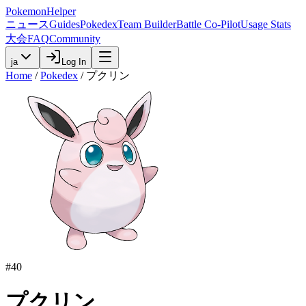
PokemonHelper
ニュース
Guides
Pokedex
Team Builder
Battle Co-Pilot
Usage Stats
大会
FAQ
Community
ja
Log In
Home
/
Pokedex
/
プクリン
#
40
プクリン