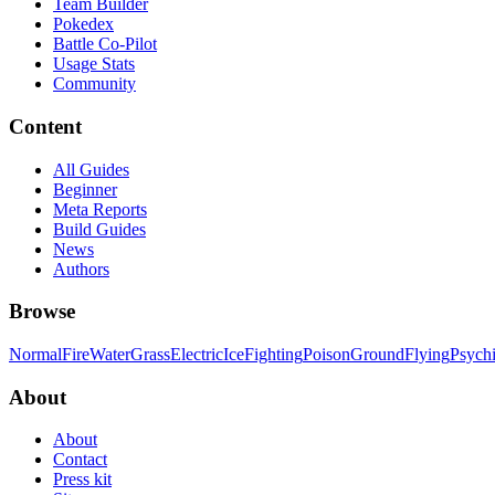
Team Builder
Pokedex
Battle Co-Pilot
Usage Stats
Community
Content
All Guides
Beginner
Meta Reports
Build Guides
News
Authors
Browse
Normal
Fire
Water
Grass
Electric
Ice
Fighting
Poison
Ground
Flying
Psych
About
About
Contact
Press kit