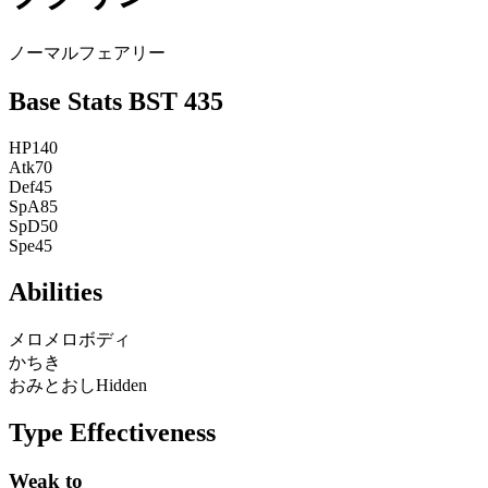
ノーマル
フェアリー
Base Stats
BST
435
HP
140
Atk
70
Def
45
SpA
85
SpD
50
Spe
45
Abilities
メロメロボディ
かちき
おみとおし
Hidden
Type Effectiveness
Weak to