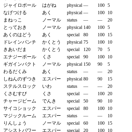
ジャイロボール
はがね
physical
—
100
5
なげつける
あく
physical
—
100
10
まねっこ
ノーマル
status
—
—
20
とっておき
ノーマル
physical
140
100
5
あくのはどう
あく
special
80
100
15
ドレインパンチ
かくとう
physical
75
100
10
きあいだま
かくとう
special
120
70
5
エナジーボール
くさ
special
90
100
10
ギガインパクト
ノーマル
physical
150
90
5
わるだくみ
あく
status
—
—
20
しねんのずつき
エスパー
physical
80
90
15
ステルスロック
いわ
status
—
—
20
くさむすび
くさ
special
—
100
20
チャージビーム
でんき
special
50
90
10
サイコショック
エスパー
special
80
100
10
マジックルーム
エスパー
status
—
—
10
りんしょう
ノーマル
special
60
100
15
アシストパワー
エスパー
special
20
100
10