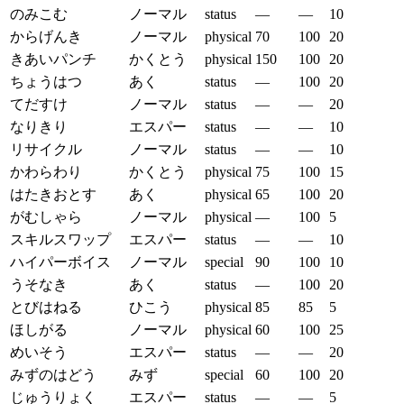
のみこむ
ノーマル
status
—
—
10
からげんき
ノーマル
physical
70
100
20
きあいパンチ
かくとう
physical
150
100
20
ちょうはつ
あく
status
—
100
20
てだすけ
ノーマル
status
—
—
20
なりきり
エスパー
status
—
—
10
リサイクル
ノーマル
status
—
—
10
かわらわり
かくとう
physical
75
100
15
はたきおとす
あく
physical
65
100
20
がむしゃら
ノーマル
physical
—
100
5
スキルスワップ
エスパー
status
—
—
10
ハイパーボイス
ノーマル
special
90
100
10
うそなき
あく
status
—
100
20
とびはねる
ひこう
physical
85
85
5
ほしがる
ノーマル
physical
60
100
25
めいそう
エスパー
status
—
—
20
みずのはどう
みず
special
60
100
20
じゅうりょく
エスパー
status
—
—
5