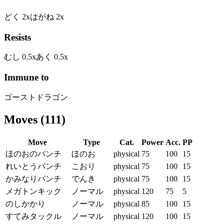
どく
2
x
はがね
2
x
Resists
むし
0.5
x
あく
0.5
x
Immune to
ゴースト
ドラゴン
Moves
(
111
)
Move
Type
Cat.
Power
Acc.
PP
ほのおのパンチ
ほのお
physical
75
100
15
れいとうパンチ
こおり
physical
75
100
15
かみなりパンチ
でんき
physical
75
100
15
メガトンキック
ノーマル
physical
120
75
5
のしかかり
ノーマル
physical
85
100
15
すてみタックル
ノーマル
physical
120
100
15