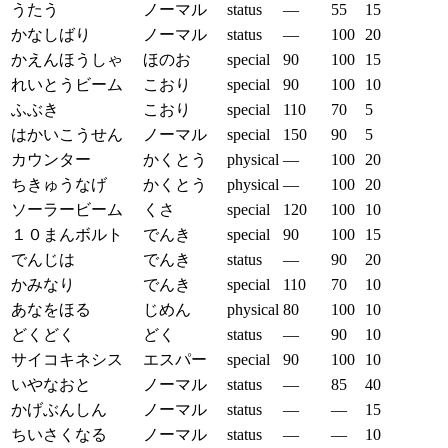
うたう
ノーマル
status
—
55
15
かなしばり
ノーマル
status
—
100
20
かえんほうしゃ
ほのお
special
90
100
15
れいとうビーム
こおり
special
90
100
10
ふぶき
こおり
special
110
70
5
はかいこうせん
ノーマル
special
150
90
5
カウンター
かくとう
physical
—
100
20
ちきゅうなげ
かくとう
physical
—
100
20
ソーラービーム
くさ
special
120
100
10
１０まんボルト
でんき
special
90
100
15
でんじは
でんき
status
—
90
20
かみなり
でんき
special
110
70
10
あなをほる
じめん
physical
80
100
10
どくどく
どく
status
—
90
10
サイコキネシス
エスパー
special
90
100
10
いやなおと
ノーマル
status
—
85
40
かげぶんしん
ノーマル
status
—
—
15
ちいさくなる
ノーマル
status
—
—
10