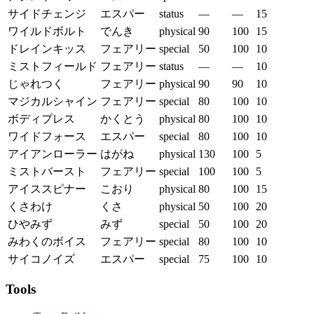
サイドチェンジ
エスパー
status
—
—
15
ワイルドボルト
でんき
physical
90
100
15
ドレインキッス
フェアリー
special
50
100
10
ミストフィールド
フェアリー
status
—
—
10
じゃれつく
フェアリー
physical
90
90
10
マジカルシャイン
フェアリー
special
80
100
10
ボディプレス
かくとう
physical
80
100
10
ワイドフォース
エスパー
special
80
100
10
アイアンローラー
はがね
physical
130
100
5
ミストバースト
フェアリー
special
100
100
5
アイススピナー
こおり
physical
80
100
15
くさわけ
くさ
physical
50
100
20
ひやみず
みず
special
50
100
20
みわくのボイス
フェアリー
special
80
100
10
サイコノイズ
エスパー
special
75
100
10
Tools