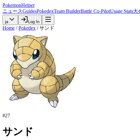
PokemonHelper
ニュース
Guides
Pokedex
Team Builder
Battle Co-Pilot
Usage Stats
大
ja
Log In
Home
/
Pokedex
/
サンド
#
27
サンド