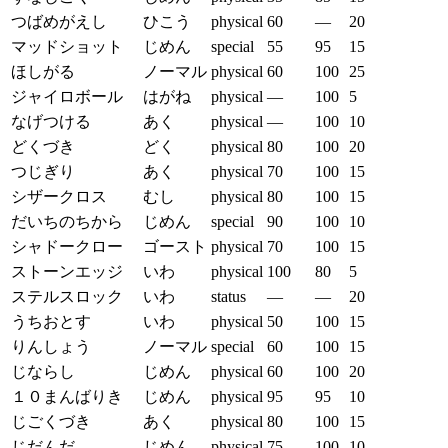
つばめがえし
ひこう
physical
60
—
20
マッドショット
じめん
special
55
95
15
ほしがる
ノーマル
physical
60
100
25
ジャイロボール
はがね
physical
—
100
5
なげつける
あく
physical
—
100
10
どくづき
どく
physical
80
100
20
つじぎり
あく
physical
70
100
15
シザークロス
むし
physical
80
100
15
だいちのちから
じめん
special
90
100
10
シャドークロー
ゴースト
physical
70
100
15
ストーンエッジ
いわ
physical
100
80
5
ステルスロック
いわ
status
—
—
20
うちおとす
いわ
physical
50
100
15
りんしょう
ノーマル
special
60
100
15
じならし
じめん
physical
60
100
20
１０まんばりき
じめん
physical
95
95
10
じごくづき
あく
physical
80
100
15
じだんだ
じめん
physical
75
100
10