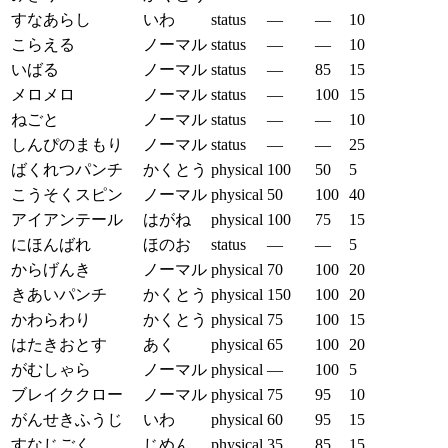
すなあらし
いわ
status
—
—
10
こらえる
ノーマル
status
—
—
10
いばる
ノーマル
status
—
85
15
メロメロ
ノーマル
status
—
100
15
ねごと
ノーマル
status
—
—
10
しんぴのまもり
ノーマル
status
—
—
25
ばくれつパンチ
かくとう
physical
100
50
5
こうそくスピン
ノーマル
physical
50
100
40
アイアンテール
はがね
physical
100
75
15
にほんばれ
ほのお
status
—
—
5
からげんき
ノーマル
physical
70
100
20
きあいパンチ
かくとう
physical
150
100
20
かわらわり
かくとう
physical
75
100
15
はたきおとす
あく
physical
65
100
20
がむしゃら
ノーマル
physical
—
100
5
ブレイククロー
ノーマル
physical
75
95
10
がんせきふうじ
いわ
physical
60
95
15
すなじごく
じめん
physical
35
85
15