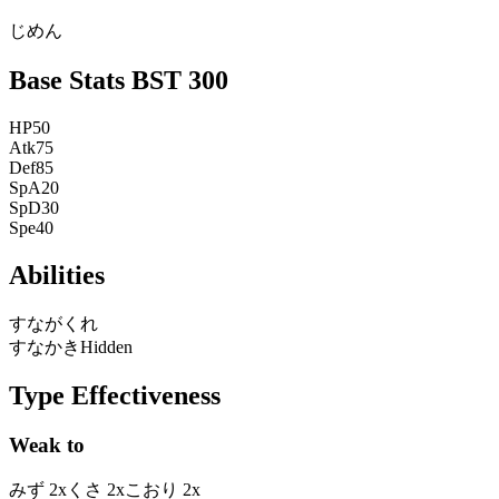
じめん
Base Stats
BST
300
HP
50
Atk
75
Def
85
SpA
20
SpD
30
Spe
40
Abilities
すながくれ
すなかき
Hidden
Type Effectiveness
Weak to
みず
2
x
くさ
2
x
こおり
2
x