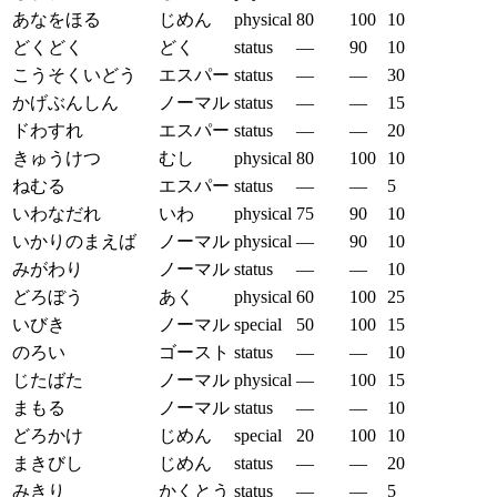
あなをほる
じめん
physical
80
100
10
どくどく
どく
status
—
90
10
こうそくいどう
エスパー
status
—
—
30
かげぶんしん
ノーマル
status
—
—
15
ドわすれ
エスパー
status
—
—
20
きゅうけつ
むし
physical
80
100
10
ねむる
エスパー
status
—
—
5
いわなだれ
いわ
physical
75
90
10
いかりのまえば
ノーマル
physical
—
90
10
みがわり
ノーマル
status
—
—
10
どろぼう
あく
physical
60
100
25
いびき
ノーマル
special
50
100
15
のろい
ゴースト
status
—
—
10
じたばた
ノーマル
physical
—
100
15
まもる
ノーマル
status
—
—
10
どろかけ
じめん
special
20
100
10
まきびし
じめん
status
—
—
20
みきり
かくとう
status
—
—
5