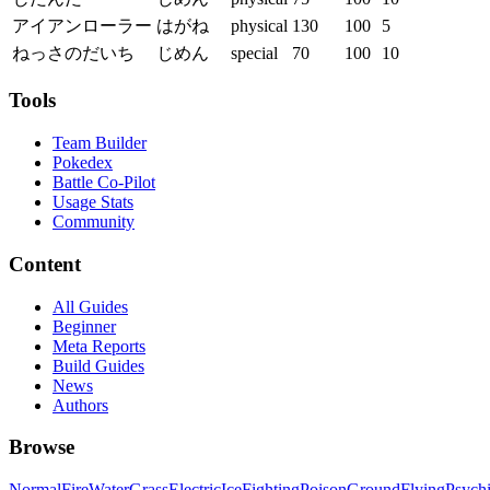
アイアンローラー
はがね
physical
130
100
5
ねっさのだいち
じめん
special
70
100
10
Tools
Team Builder
Pokedex
Battle Co-Pilot
Usage Stats
Community
Content
All Guides
Beginner
Meta Reports
Build Guides
News
Authors
Browse
Normal
Fire
Water
Grass
Electric
Ice
Fighting
Poison
Ground
Flying
Psych