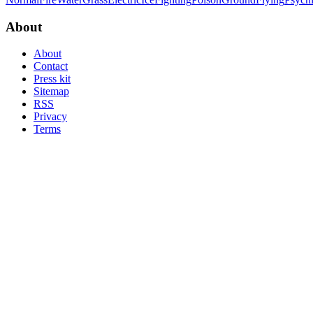
About
About
Contact
Press kit
Sitemap
RSS
Privacy
Terms