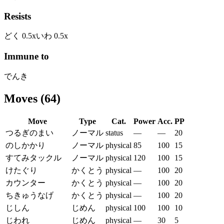
Resists
どく
0.5
x
いわ
0.5
x
Immune to
でんき
Moves
(
64
)
Move
Type
Cat.
Power
Acc.
PP
つるぎのまい
ノーマル
status
—
—
20
のしかかり
ノーマル
physical
85
100
15
すてみタックル
ノーマル
physical
120
100
15
けたぐり
かくとう
physical
—
100
20
カウンター
かくとう
physical
—
100
20
ちきゅうなげ
かくとう
physical
—
100
20
じしん
じめん
physical
100
100
10
じわれ
じめん
physical
—
30
5