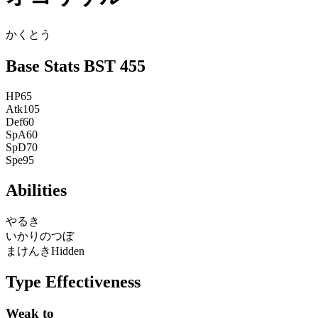
かくとう
Base Stats
BST
455
HP
65
Atk
105
Def
60
SpA
60
SpD
70
Spe
95
Abilities
やるき
いかりのつぼ
まけんき
Hidden
Type Effectiveness
Weak to