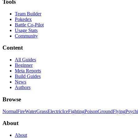
Tools
Team Builder
Pokedex
Battle Co-Pilot
Usage Stats
Community
Content
All Guides
Beginner
Meta Reports
Build Guides
News
Authors
Browse
Normal
Fire
Water
Grass
Electric
Ice
Fighting
Poison
Ground
Flying
Psych
About
About