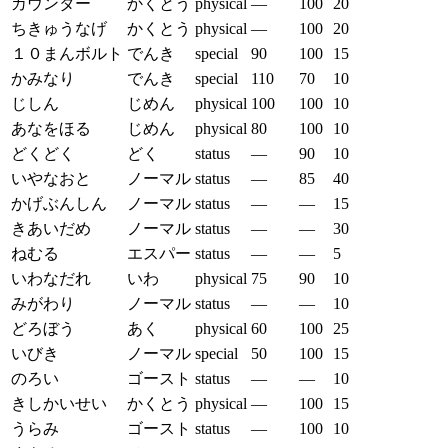
カウンター
かくとう
physical
—
100
20
ちきゅうなげ
かくとう
physical
—
100
20
１０まんボルト
でんき
special
90
100
15
かみなり
でんき
special
110
70
10
じしん
じめん
physical
100
100
10
あなをほる
じめん
physical
80
100
10
どくどく
どく
status
—
90
10
いやなおと
ノーマル
status
—
85
40
かげぶんしん
ノーマル
status
—
—
15
きあいだめ
ノーマル
status
—
—
30
ねむる
エスパー
status
—
—
5
いわなだれ
いわ
physical
75
90
10
みがわり
ノーマル
status
—
—
10
どろぼう
あく
physical
60
100
25
いびき
ノーマル
special
50
100
15
のろい
ゴースト
status
—
—
10
きしかいせい
かくとう
physical
—
100
15
うらみ
ゴースト
status
—
100
10