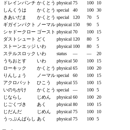
ドレインパンチ
かくとう
physical
75
100
10
しんくうは
かくとう
special
40
100
30
きあいだま
かくとう
special
120
70
5
ギガインパクト
ノーマル
physical
150
90
5
シャドークロー
ゴースト
physical
70
100
15
ダストシュート
どく
physical
120
80
5
ストーンエッジ
いわ
physical
100
80
5
ステルスロック
いわ
status
—
—
20
うちおとす
いわ
physical
50
100
15
ローキック
かくとう
physical
65
100
20
りんしょう
ノーマル
special
60
100
15
アクロバット
ひこう
physical
55
100
15
いのちがけ
かくとう
special
—
100
5
じならし
じめん
physical
60
100
20
じごくづき
あく
physical
80
100
15
じだんだ
じめん
physical
75
100
10
うっぷんばらし
あく
physical
75
100
5