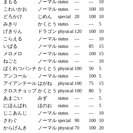
まもる
ノーマル
status
—
—
10
こわいかお
ノーマル
status
—
100
10
どろかけ
じめん
special
20
100
10
みきり
かくとう
status
—
—
5
げきりん
ドラゴン
physical
120
100
10
こらえる
ノーマル
status
—
—
10
いばる
ノーマル
status
—
85
15
メロメロ
ノーマル
status
—
100
15
ねごと
ノーマル
status
—
—
10
ばくれつパンチ
かくとう
physical
100
50
5
アンコール
ノーマル
status
—
100
5
アイアンテール
はがね
physical
100
75
15
クロスチョップ
かくとう
physical
100
80
5
あまごい
みず
status
—
—
5
にほんばれ
ほのお
status
—
—
5
じこあんじ
ノーマル
status
—
—
10
さわぐ
ノーマル
special
90
100
10
からげんき
ノーマル
physical
70
100
20