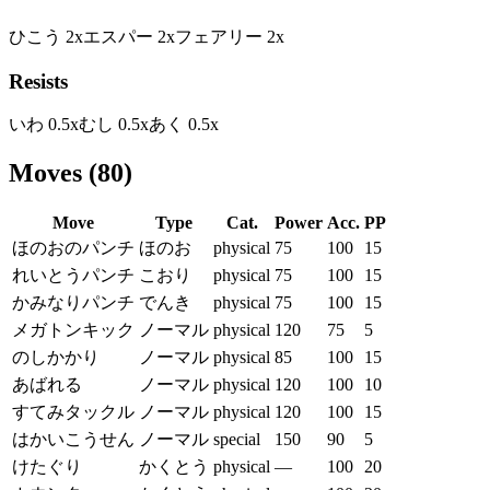
ひこう
2
x
エスパー
2
x
フェアリー
2
x
Resists
いわ
0.5
x
むし
0.5
x
あく
0.5
x
Moves
(
80
)
Move
Type
Cat.
Power
Acc.
PP
ほのおのパンチ
ほのお
physical
75
100
15
れいとうパンチ
こおり
physical
75
100
15
かみなりパンチ
でんき
physical
75
100
15
メガトンキック
ノーマル
physical
120
75
5
のしかかり
ノーマル
physical
85
100
15
あばれる
ノーマル
physical
120
100
10
すてみタックル
ノーマル
physical
120
100
15
はかいこうせん
ノーマル
special
150
90
5
けたぐり
かくとう
physical
—
100
20