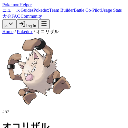
PokemonHelper
ニュース
Guides
Pokedex
Team Builder
Battle Co-Pilot
Usage Stats
大会
FAQ
Community
ja
Log In
Home
/
Pokedex
/
オコリザル
#
57
オコリザル