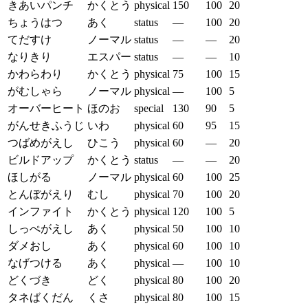
きあいパンチ
かくとう
physical
150
100
20
ちょうはつ
あく
status
—
100
20
てだすけ
ノーマル
status
—
—
20
なりきり
エスパー
status
—
—
10
かわらわり
かくとう
physical
75
100
15
がむしゃら
ノーマル
physical
—
100
5
オーバーヒート
ほのお
special
130
90
5
がんせきふうじ
いわ
physical
60
95
15
つばめがえし
ひこう
physical
60
—
20
ビルドアップ
かくとう
status
—
—
20
ほしがる
ノーマル
physical
60
100
25
とんぼがえり
むし
physical
70
100
20
インファイト
かくとう
physical
120
100
5
しっぺがえし
あく
physical
50
100
10
ダメおし
あく
physical
60
100
10
なげつける
あく
physical
—
100
10
どくづき
どく
physical
80
100
20
タネばくだん
くさ
physical
80
100
15