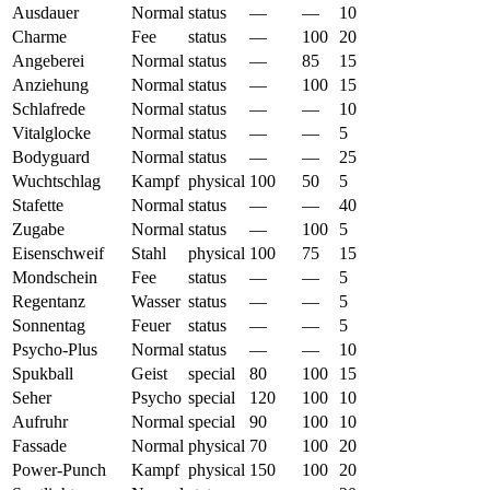
Ausdauer
Normal
status
—
—
10
Charme
Fee
status
—
100
20
Angeberei
Normal
status
—
85
15
Anziehung
Normal
status
—
100
15
Schlafrede
Normal
status
—
—
10
Vitalglocke
Normal
status
—
—
5
Bodyguard
Normal
status
—
—
25
Wuchtschlag
Kampf
physical
100
50
5
Stafette
Normal
status
—
—
40
Zugabe
Normal
status
—
100
5
Eisenschweif
Stahl
physical
100
75
15
Mondschein
Fee
status
—
—
5
Regentanz
Wasser
status
—
—
5
Sonnentag
Feuer
status
—
—
5
Psycho-Plus
Normal
status
—
—
10
Spukball
Geist
special
80
100
15
Seher
Psycho
special
120
100
10
Aufruhr
Normal
special
90
100
10
Fassade
Normal
physical
70
100
20
Power-Punch
Kampf
physical
150
100
20