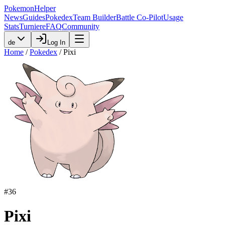
PokemonHelper
News
Guides
Pokedex
Team Builder
Battle Co-Pilot
Usage
Stats
Turniere
FAQ
Community
de
Log In
Home
/
Pokedex
/
Pixi
#
36
Pixi