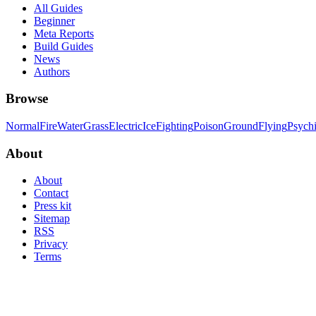
All Guides
Beginner
Meta Reports
Build Guides
News
Authors
Browse
Normal
Fire
Water
Grass
Electric
Ice
Fighting
Poison
Ground
Flying
Psych
About
About
Contact
Press kit
Sitemap
RSS
Privacy
Terms