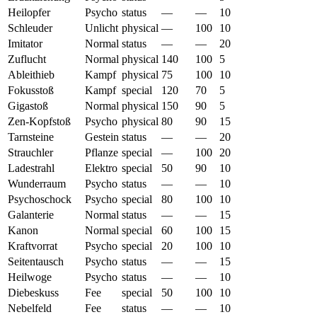
Heilopfer
Psycho
status
—
—
10
Schleuder
Unlicht
physical
—
100
10
Imitator
Normal
status
—
—
20
Zuflucht
Normal
physical
140
100
5
Ableithieb
Kampf
physical
75
100
10
Fokusstoß
Kampf
special
120
70
5
Gigastoß
Normal
physical
150
90
5
Zen-Kopfstoß
Psycho
physical
80
90
15
Tarnsteine
Gestein
status
—
—
20
Strauchler
Pflanze
special
—
100
20
Ladestrahl
Elektro
special
50
90
10
Wunderraum
Psycho
status
—
—
10
Psychoschock
Psycho
special
80
100
10
Galanterie
Normal
status
—
—
15
Kanon
Normal
special
60
100
15
Kraftvorrat
Psycho
special
20
100
10
Seitentausch
Psycho
status
—
—
15
Heilwoge
Psycho
status
—
—
10
Diebeskuss
Fee
special
50
100
10
Nebelfeld
Fee
status
—
—
10