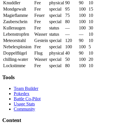
Knuddler
Fee
physical
90
90
10
Mondgewalt
Fee
special
95
100
15
Magieflamme
Feuer
special
75
100
10
Zauberschein
Fee
special
80
100
10
Kulleraugen
Fee
status
—
100
30
Lebenstropfen
Wasser
status
—
—
10
Meteorstrahl
Gestein
special
120
90
10
Nebelexplosion
Fee
special
100
100
5
Doppelflügel
Flug
physical
40
90
10
chilling-water
Wasser
special
50
100
20
Lockstimme
Fee
special
80
100
10
Tools
Team Builder
Pokedex
Battle Co-Pilot
Usage Stats
Community
Content