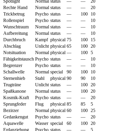
Spotlight
Normal
status
—
—
20
Rechte Hand
Normal
status
—
—
20
Trickbetrug
Psycho
status
—
100
10
Rollenspiel
Psycho
status
—
—
10
Wunschtraum
Normal
status
—
—
10
Aufbereitung
Normal
status
—
—
10
Durchbruch
Kampf
physical
75
100
15
Abschlag
Unlicht
physical
65
100
20
Notsituation
Normal
physical
—
100
5
Fähigkeitstausch
Psycho
status
—
—
10
Begrenzer
Psycho
status
—
—
10
Schallwelle
Normal
special
90
100
10
Sternenhieb
Stahl
physical
90
90
10
Trugträne
Unlicht
status
—
100
20
Spaßkanone
Normal
status
—
100
20
Kosmik-Kraft
Psycho
status
—
—
20
Sprungfeder
Flug
physical
85
85
5
Bezirzer
Normal
physical
60
100
25
Gedankengut
Psycho
status
—
—
20
Aquawelle
Wasser
special
60
100
20
Erdanziehung
Psycho
status
—
—
5