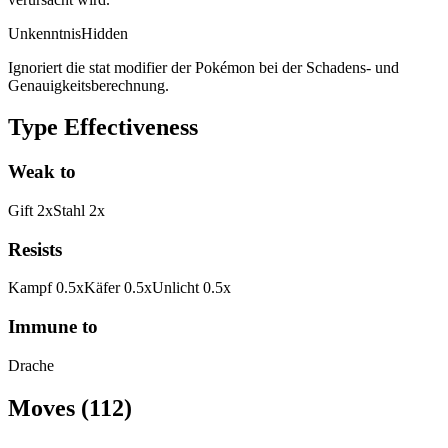
Unkenntnis
Hidden
Ignoriert die stat modifier der Pokémon bei der Schadens- und
Genauigkeitsberechnung.
Type Effectiveness
Weak to
Gift
2
x
Stahl
2
x
Resists
Kampf
0.5
x
Käfer
0.5
x
Unlicht
0.5
x
Immune to
Drache
Moves
(
112
)