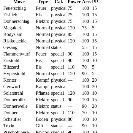
Move
Type
Cat.
Power
Acc.
PP
Feuerschlag
Feuer
physical
75
100
15
Eishieb
Eis
physical
75
100
15
Donnerschlag
Elektro
physical
75
100
15
Megakick
Normal
physical
120
75
5
Bodyslam
Normal
physical
85
100
15
Risikotackle
Normal
physical
120
100
15
Gesang
Normal
status
—
55
15
Flammenwurf
Feuer
special
90
100
15
Eisstrahl
Eis
special
90
100
10
Blizzard
Eis
special
110
70
5
Hyperstrahl
Normal
special
150
90
5
Konter
Kampf
physical
—
100
20
Geowurf
Kampf
physical
—
100
20
Solarstrahl
Pflanze
special
120
100
10
Donnerblitz
Elektro
special
90
100
15
Donnerwelle
Elektro
status
—
90
20
Donner
Elektro
special
110
70
10
Schaufler
Boden
physical
80
100
10
Toxin
Gift
status
—
90
10
Psychokinese
Psycho
special
90
100
10