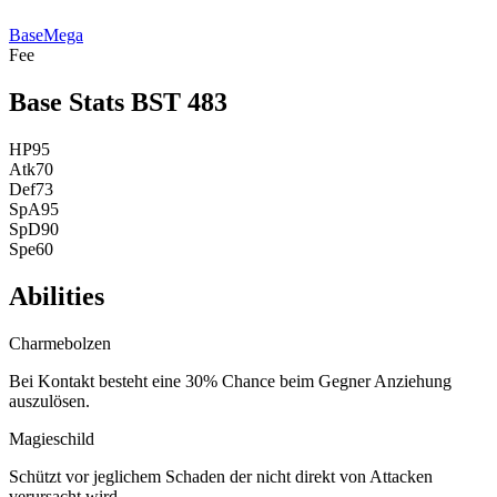
Base
Mega
Fee
Base Stats
BST
483
HP
95
Atk
70
Def
73
SpA
95
SpD
90
Spe
60
Abilities
Charmebolzen
Bei Kontakt besteht eine 30% Chance beim Gegner Anziehung
auszulösen.
Magieschild
Schützt vor jeglichem Schaden der nicht direkt von Attacken
verursacht wird.