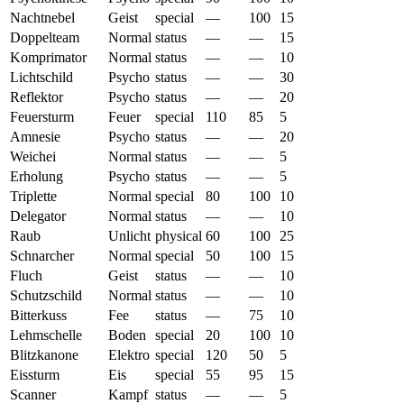
Nachtnebel
Geist
special
—
100
15
Doppelteam
Normal
status
—
—
15
Komprimator
Normal
status
—
—
10
Lichtschild
Psycho
status
—
—
30
Reflektor
Psycho
status
—
—
20
Feuersturm
Feuer
special
110
85
5
Amnesie
Psycho
status
—
—
20
Weichei
Normal
status
—
—
5
Erholung
Psycho
status
—
—
5
Triplette
Normal
special
80
100
10
Delegator
Normal
status
—
—
10
Raub
Unlicht
physical
60
100
25
Schnarcher
Normal
special
50
100
15
Fluch
Geist
status
—
—
10
Schutzschild
Normal
status
—
—
10
Bitterkuss
Fee
status
—
75
10
Lehmschelle
Boden
special
20
100
10
Blitzkanone
Elektro
special
120
50
5
Eissturm
Eis
special
55
95
15
Scanner
Kampf
status
—
—
5