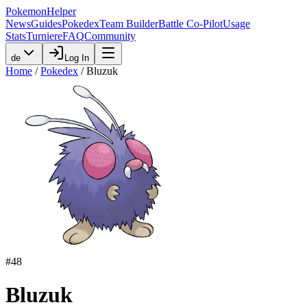
PokemonHelper
News
Guides
Pokedex
Team Builder
Battle Co-Pilot
Usage
Stats
Turniere
FAQ
Community
de
Log In
Home
/
Pokedex
/
Bluzuk
#
48
Bluzuk