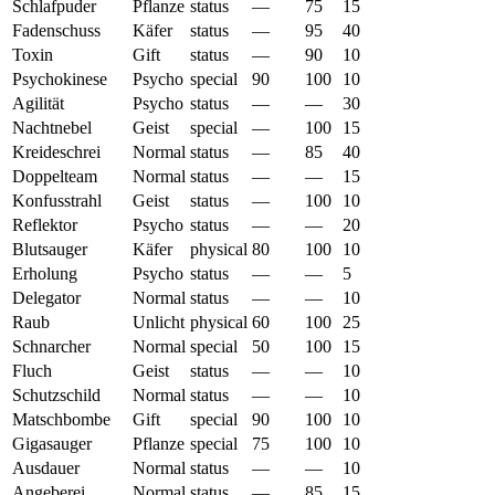
Schlafpuder
Pflanze
status
—
75
15
Fadenschuss
Käfer
status
—
95
40
Toxin
Gift
status
—
90
10
Psychokinese
Psycho
special
90
100
10
Agilität
Psycho
status
—
—
30
Nachtnebel
Geist
special
—
100
15
Kreideschrei
Normal
status
—
85
40
Doppelteam
Normal
status
—
—
15
Konfusstrahl
Geist
status
—
100
10
Reflektor
Psycho
status
—
—
20
Blutsauger
Käfer
physical
80
100
10
Erholung
Psycho
status
—
—
5
Delegator
Normal
status
—
—
10
Raub
Unlicht
physical
60
100
25
Schnarcher
Normal
special
50
100
15
Fluch
Geist
status
—
—
10
Schutzschild
Normal
status
—
—
10
Matschbombe
Gift
special
90
100
10
Gigasauger
Pflanze
special
75
100
10
Ausdauer
Normal
status
—
—
10
Angeberei
Normal
status
—
85
15