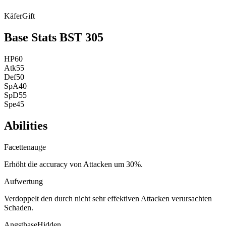
Käfer
Gift
Base Stats
BST
305
HP
60
Atk
55
Def
50
SpA
40
SpD
55
Spe
45
Abilities
Facettenauge
Erhöht die accuracy von Attacken um 30%.
Aufwertung
Verdoppelt den durch nicht sehr effektiven Attacken verursachten
Schaden.
Angsthase
Hidden