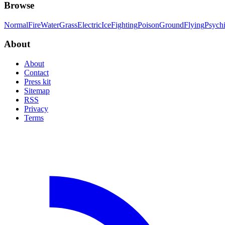
Browse
Normal
Fire
Water
Grass
Electric
Ice
Fighting
Poison
Ground
Flying
Psych
About
About
Contact
Press kit
Sitemap
RSS
Privacy
Terms