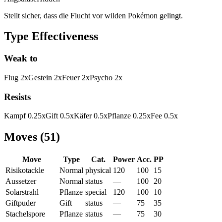
Stellt sicher, dass die Flucht vor wilden Pokémon gelingt.
Type Effectiveness
Weak to
Flug
2
x
Gestein
2
x
Feuer
2
x
Psycho
2
x
Resists
Kampf
0.25
x
Gift
0.5
x
Käfer
0.5
x
Pflanze
0.25
x
Fee
0.5
x
Moves
(
51
)
Move
Type
Cat.
Power
Acc.
PP
Risikotackle
Normal
physical
120
100
15
Aussetzer
Normal
status
—
100
20
Solarstrahl
Pflanze
special
120
100
10
Giftpuder
Gift
status
—
75
35
Stachelspore
Pflanze
status
—
75
30