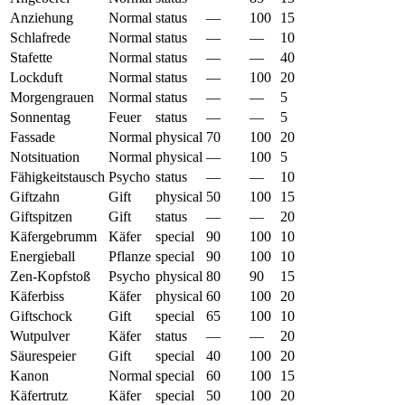
Anziehung
Normal
status
—
100
15
Schlafrede
Normal
status
—
—
10
Stafette
Normal
status
—
—
40
Lockduft
Normal
status
—
100
20
Morgengrauen
Normal
status
—
—
5
Sonnentag
Feuer
status
—
—
5
Fassade
Normal
physical
70
100
20
Notsituation
Normal
physical
—
100
5
Fähigkeitstausch
Psycho
status
—
—
10
Giftzahn
Gift
physical
50
100
15
Giftspitzen
Gift
status
—
—
20
Käfergebrumm
Käfer
special
90
100
10
Energieball
Pflanze
special
90
100
10
Zen-Kopfstoß
Psycho
physical
80
90
15
Käferbiss
Käfer
physical
60
100
20
Giftschock
Gift
special
65
100
10
Wutpulver
Käfer
status
—
—
20
Säurespeier
Gift
special
40
100
20
Kanon
Normal
special
60
100
15
Käfertrutz
Käfer
special
50
100
20