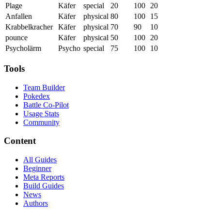
Plage
Käfer
special
20
100
20
Anfallen
Käfer
physical
80
100
15
Krabbelkracher
Käfer
physical
70
90
10
pounce
Käfer
physical
50
100
20
Psycholärm
Psycho
special
75
100
10
Tools
Team Builder
Pokedex
Battle Co-Pilot
Usage Stats
Community
Content
All Guides
Beginner
Meta Reports
Build Guides
News
Authors