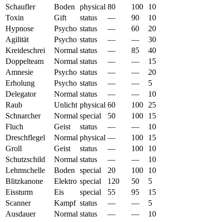
Schaufler
Boden
physical
80
100
10
Toxin
Gift
status
—
90
10
Hypnose
Psycho
status
—
60
20
Agilität
Psycho
status
—
—
30
Kreideschrei
Normal
status
—
85
40
Doppelteam
Normal
status
—
—
15
Amnesie
Psycho
status
—
—
20
Erholung
Psycho
status
—
—
5
Delegator
Normal
status
—
—
10
Raub
Unlicht
physical
60
100
25
Schnarcher
Normal
special
50
100
15
Fluch
Geist
status
—
—
10
Dreschflegel
Normal
physical
—
100
15
Groll
Geist
status
—
100
10
Schutzschild
Normal
status
—
—
10
Lehmschelle
Boden
special
20
100
10
Blitzkanone
Elektro
special
120
50
5
Eissturm
Eis
special
55
95
15
Scanner
Kampf
status
—
—
5
Ausdauer
Normal
status
—
—
10