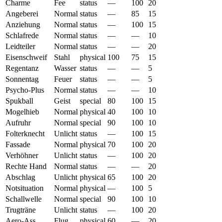
Charme
Fee
status
—
100
20
Angeberei
Normal
status
—
85
15
Anziehung
Normal
status
—
100
15
Schlafrede
Normal
status
—
—
10
Leidteiler
Normal
status
—
—
20
Eisenschweif
Stahl
physical
100
75
15
Regentanz
Wasser
status
—
—
5
Sonnentag
Feuer
status
—
—
5
Psycho-Plus
Normal
status
—
—
10
Spukball
Geist
special
80
100
15
Mogelhieb
Normal
physical
40
100
10
Aufruhr
Normal
special
90
100
10
Folterknecht
Unlicht
status
—
100
15
Fassade
Normal
physical
70
100
20
Verhöhner
Unlicht
status
—
100
20
Rechte Hand
Normal
status
—
—
20
Abschlag
Unlicht
physical
65
100
20
Notsituation
Normal
physical
—
100
5
Schallwelle
Normal
special
90
100
10
Trugträne
Unlicht
status
—
100
20
Aero-Ass
Flug
physical
60
—
20