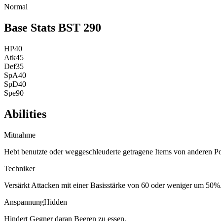
Normal
Base Stats
BST
290
HP
40
Atk
45
Def
35
SpA
40
SpD
40
Spe
90
Abilities
Mitnahme
Hebt benutzte oder weggeschleuderte getragene Items von anderen 
Techniker
Versärkt Attacken mit einer Basisstärke von 60 oder weniger um 50%
Anspannung
Hidden
Hindert Gegner daran Beeren zu essen.