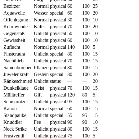
Bezirzer
Normal
physical
60
100
25
Aquawelle
Wasser
special
60
100
20
Offenlegung
Normal
physical
30
100
10
Kehrtwende
Käfer
physical
70
100
20
Gegenstoß
Unlicht
physical
50
100
10
Gewissheit
Unlicht
physical
60
100
10
Zuflucht
Normal
physical
140
100
5
Finsteraura
Unlicht
special
80
100
15
Nachthieb
Unlicht
physical
70
100
15
Samenbomben
Pflanze
physical
80
100
15
Juwelenkraft
Gestein
special
80
100
20
Ränkeschmied
Unlicht
status
—
—
20
Dunkelklaue
Geist
physical
70
100
15
Mülltreffer
Gift
physical
120
80
5
Schmarotzer
Unlicht
physical
95
100
15
Kanon
Normal
special
60
100
15
Standpauke
Unlicht
special
55
95
15
Knuddler
Fee
physical
90
90
10
Neck Strike
Unlicht
physical
80
100
15
Frustventil
Unlicht
physical
75
100
5