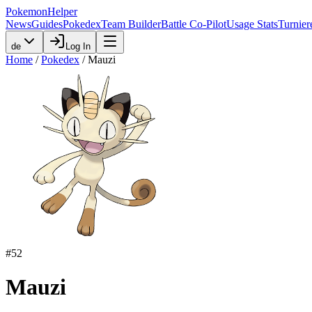
PokemonHelper
News
Guides
Pokedex
Team Builder
Battle Co-Pilot
Usage Stats
Turnier
de
Log In
Home
/
Pokedex
/
Mauzi
#
52
Mauzi