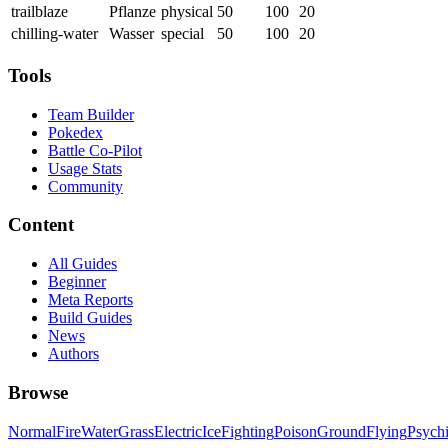
trailblaze
Pflanze
physical
50
100
20
chilling-water
Wasser
special
50
100
20
Tools
Team Builder
Pokedex
Battle Co-Pilot
Usage Stats
Community
Content
All Guides
Beginner
Meta Reports
Build Guides
News
Authors
Browse
Normal
Fire
Water
Grass
Electric
Ice
Fighting
Poison
Ground
Flying
Psych