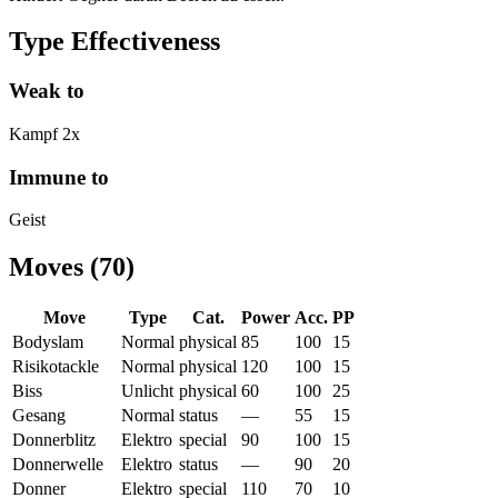
Type Effectiveness
Weak to
Kampf
2
x
Immune to
Geist
Moves
(
70
)
Move
Type
Cat.
Power
Acc.
PP
Bodyslam
Normal
physical
85
100
15
Risikotackle
Normal
physical
120
100
15
Biss
Unlicht
physical
60
100
25
Gesang
Normal
status
—
55
15
Donnerblitz
Elektro
special
90
100
15
Donnerwelle
Elektro
status
—
90
20
Donner
Elektro
special
110
70
10