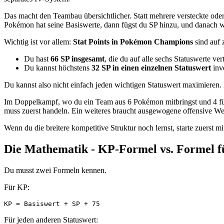
Das macht den Teambau übersichtlicher. Statt mehrere versteckte ode
Pokémon hat seine Basiswerte, dann fügst du SP hinzu, und danach wi
Wichtig ist vor allem:
Stat Points in Pokémon Champions
sind auf 
Du hast
66 SP insgesamt
, die du auf alle sechs Statuswerte ver
Du kannst höchstens
32 SP in einen einzelnen Statuswert
inve
Du kannst also nicht einfach jeden wichtigen Statuswert maximieren. 
Im Doppelkampf, wo du ein Team aus 6 Pokémon mitbringst und 4 für d
muss zuerst handeln. Ein weiteres braucht ausgewogene offensive Wert
Wenn du die breitere kompetitive Struktur noch lernst, starte zuerst m
Die Mathematik - KP-Formel vs. Formel f
Du musst zwei Formeln kennen.
Für KP:
Für jeden anderen Statuswert: