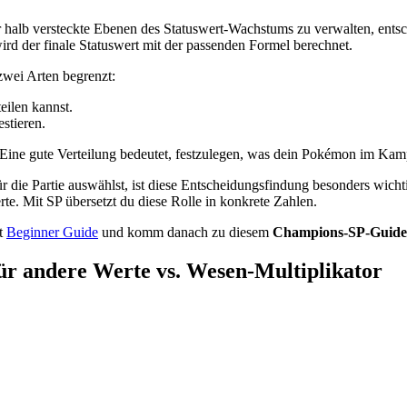
r halb versteckte Ebenen des Statuswert-Wachstums zu verwalten, entsc
rd der finale Statuswert mit der passenden Formel berechnet.
zwei Arten begrenzt:
teilen kannst.
stieren.
Eine gute Verteilung bedeutet, festzulegen, was dein Pokémon im Kampf 
ie Partie auswählst, ist diese Entscheidungsfindung besonders wichti
e. Mit SP übersetzt du diese Rolle in konkrete Zahlen.
it
Beginner Guide
und komm danach zu diesem
Champions-SP-Guide
ür andere Werte vs. Wesen-Multiplikator