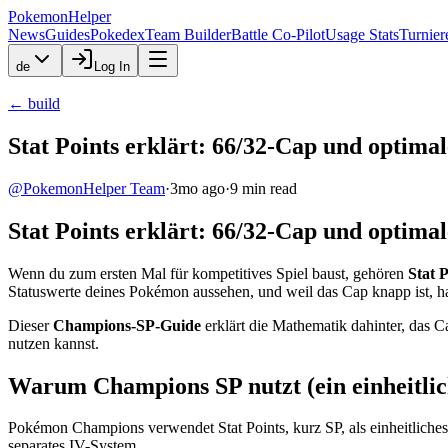
PokemonHelper
News
Guides
Pokedex
Team Builder
Battle Co-Pilot
Usage Stats
Turnier
de
Log In
←
build
Stat Points erklärt: 66/32-Cap und optimal
@
PokemonHelper Team
·
3mo ago
·
9
min read
Stat Points erklärt: 66/32-Cap und optimal
Wenn du zum ersten Mal für kompetitives Spiel baust, gehören
Stat 
Statuswerte deines Pokémon aussehen, und weil das Cap knapp ist, h
Dieser
Champions-SP-Guide
erklärt die Mathematik dahinter, das C
nutzen kannst.
Warum Champions SP nutzt (ein einheitlic
Pokémon Champions verwendet Stat Points, kurz SP, als einheitliches
separates IV-System.