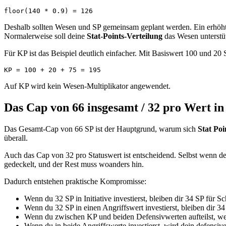
Deshalb sollten Wesen und SP gemeinsam geplant werden. Ein erhöhter 
Normalerweise soll deine
Stat-Points-Verteilung
das Wesen unterstüt
Für KP ist das Beispiel deutlich einfacher. Mit Basiswert 100 und 20 
Auf KP wird kein Wesen-Multiplikator angewendet.
Das Cap von 66 insgesamt / 32 pro Wert i
Das Gesamt-Cap von 66 SP ist der Hauptgrund, warum sich
Stat Po
überall.
Auch das Cap von 32 pro Statuswert ist entscheidend. Selbst wenn dei
gedeckelt, und der Rest muss woanders hin.
Dadurch entstehen praktische Kompromisse:
Wenn du 32 SP in Initiative investierst, bleiben dir 34 SP für 
Wenn du 32 SP in einen Angriffswert investierst, bleiben dir 34
Wenn du zwischen KP und beiden Defensivwerten aufteilst, werd
Wenn du in beide Angriffswerte investierst, wird dein defensiv